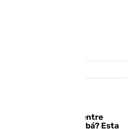
Andalucía
¿Qué diferencia hay entre
zambomba y zambombá? Esta