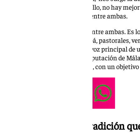
zambomba o zambombá. Para ello, no hay mejor
para hablar sobre la diferencia entre ambas.
«No existe una distinción real entre ambas. Es l
Navidad. Zambomba, zambombá, pastorales, verdi
Navidad», comenta Encarni, la voz principal de 
jueves 28 de noviembre en la Diputación de Mála
de menos de 20.000 habitantes, con un objetivo c
La zambomba: una tradición qu