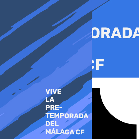
Ir
al
contenido
Tiktok