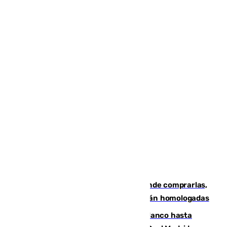
Gafas para el eclipse solar 2026: dónde comprarlas,
dónde conseguirlas y cómo saber si están homologadas
Vinícius Júnior seguirá vestido de blanco hasta