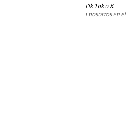
sociales:
Instagram
,
Facebook
,
Tik Tok
o
X
.
Puedes ponerte en contacto con nosotros en el
correo
informativos@101tv.es
Tags:
Últimas noticias