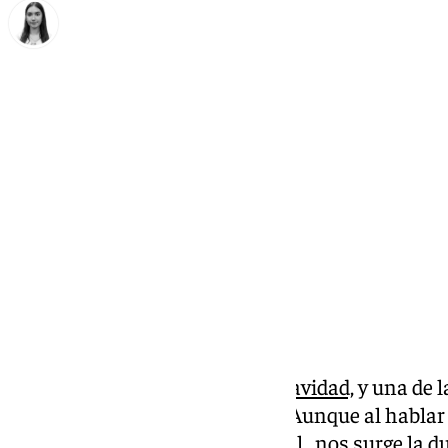
Laura Flores
viernes, 28 noviembre 2025, 13:24
Compartir:
En Andalucía ya se respira
la Navidad,
y una de 
consolidadas es la zambombá. Aunque al hablar d
instrumento música tradicional, nos surge la d