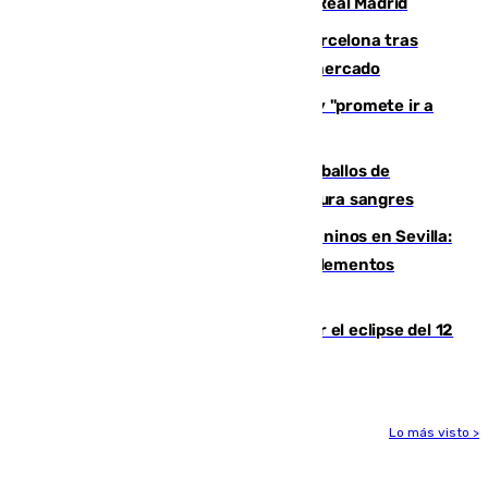
2032 tras cerrar su renovación con el Real Madrid
Rodrigo negocia su fichaje por el Barcelona tras
romper con el Madrid y revoluciona el mercado
El Rey traslada a Vivas su respaldo y "promete ir a
Ceuta" después de la crisis migratoria
El primer ciclo de las carreras de caballos de
Sanlúcar arranca este sábado con 27 pura sangres
Continúan los cierres de parques caninos en Sevilla:
se detectan alimentos que contienen elementos
peligrosos
Estos son los mejores sitios para ver el eclipse del 12
de agosto en la provincia de Málaga
Lo más visto >
Más noticias