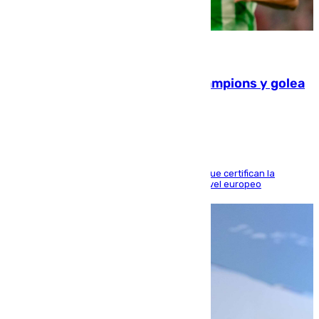
06.08.2026
El Betis supera el examen de Champions y golea
al Arsenal en Dublín (1-3)
Riquelme, Deossa y Fornals firman los tantos que certifican la
superioridad bética ante un rival de máximo nivel europeo