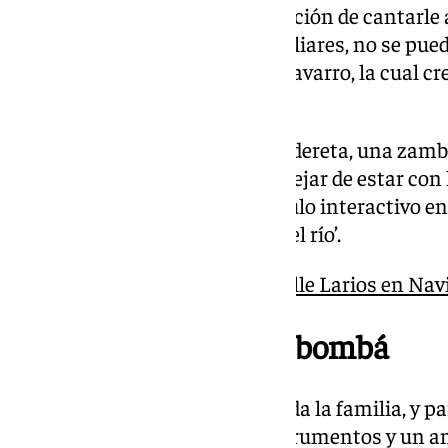
«Nunca se debe perder esa tradición de cantarle 
viene de nuestros abuelos, familiares, no se pued
patrimonio universal», opina Navarro, la cual cre
de esta celebración.
«Nunca se debe perder una pandereta, una zam
cantarle a la Navidad y nunca dejar de estar con 
cual ha preparado un espectáculo interactivo en
villancicos como ‘Los peces en el río’.
Así han sido las luces de calle Larios en Navi
El significado de zambombá
La Navidad invita a juntarse toda la familia, y 
gente con ganas de cantar, instrumentos y un am