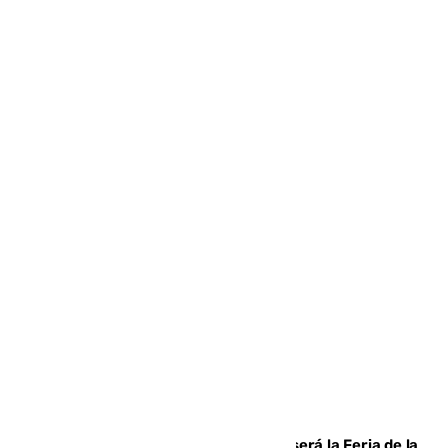
Talleres, escape room y música: así será la Feria de la