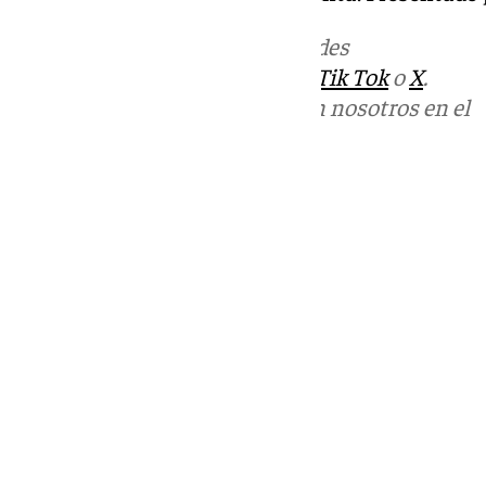
Más noticias de
101TV
en las redes
sociales:
Instagram
,
Facebook
,
Tik Tok
o
X
.
Puedes ponerte en contacto con nosotros en el
correo
informativos@101tv.es
Tags:
101TV Noticias Antequera
Últimas noticias