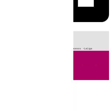
HOY
|
Fútbol
Primera División
Crisis Migratoria en Ceuta
Sucesos
LaLiga
Andalucía