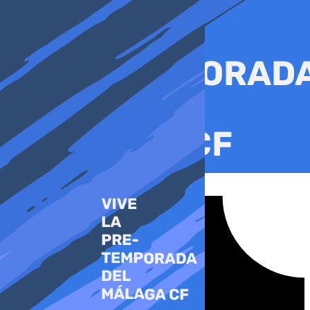
Ir
al
contenido
Tiktok