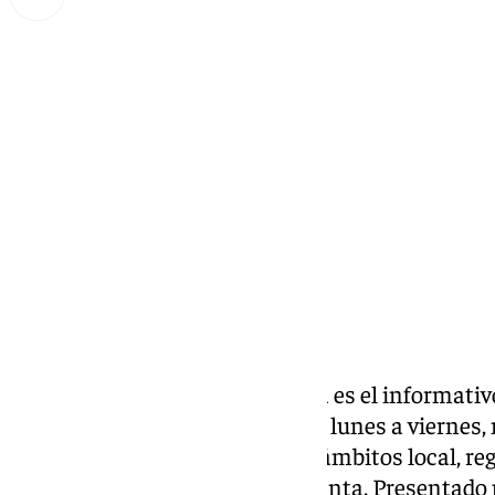
Miguel Alfonso
viernes, 29 noviembre 2024, 18:34
Compartir:
Las noticias de
101tv
Antequera es el informativo
su Comarca. Desde las 20.00 de lunes a viernes, no
noticias más relevantes en los ámbitos local, reg
social, deportivo y la Semana Santa. Presentado