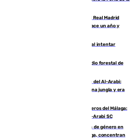
Juventud Cofrade de Málaga
El fichaje más caro de la historia del Real Madrid
costaba 105 millones de euros menos hace un año y
jugaba en Leganés
Ceuta suma 82 fallecidos en el mar al intentar
cruzar la frontera española
Huelva eleva a emergencia el incendio forestal de
Niebla
Juanfran Funes, sobre el duro juego del Al-Arabi:
“Por momentos nos hemos metido en una jungla y era
hasta peligroso”
Ya se han estrenado los tres delanteros del Málaga:
Eneko Jauregui, bigoleador contra el Al-Arabi SC
35 mujeres asesinadas por violencia de género en
España en este 2026: Andalucía y Málaga, concentran