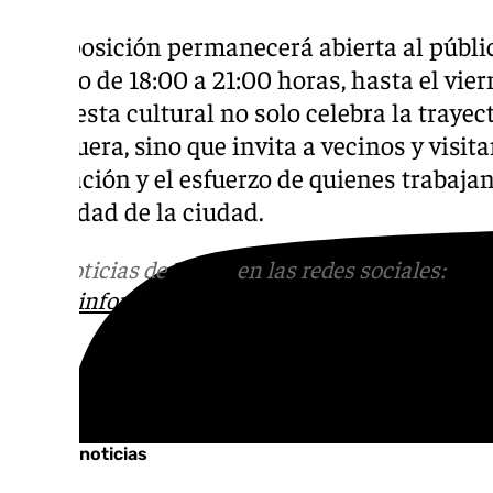
La exposición permanecerá abierta al públic
horario de 18:00 a 21:00 horas, hasta el vie
propuesta cultural no solo celebra la trayec
Antequera, sino que invita a vecinos y visit
dedicación y el esfuerzo de quienes trabajan
seguridad de la ciudad.
Más noticias de
101TV
en las redes sociales:
Ins
correo
informativos@101tv.es
Tags:
Últimas noticias