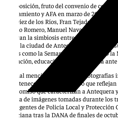
La exposición, fruto del convenio de colabor
Ayuntamiento y AFA en marzo de 2024, inclu
José Díez de los Ríos, Fran Tejada, Carmen E
Manolo Romero, Manuel Navarro y Yolanda
capturan la simbiosis entre los cuerpos de P
Civil y la ciudad de Antequera, mostrando s
locales como la Semana Santa, la Feria o la
prevención, educación vial y respuesta ant
Especial mención merecen dos fotografías i
no pertenecen a la ciudad, pero que reflejan
compromiso que caracterizan a Antequera y
Se trata de imágenes tomadas durante los tr
contingentes de Policía Local y Protección
Valenciana tras la DANA de finales de octub