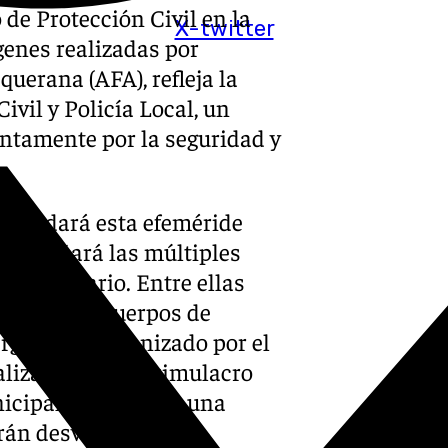
de Protección Civil en la
X-twitter
genes realizadas por
querana (AFA), refleja la
ivil y Policía Local, un
ntamente por la seguridad y
 recordará esta efeméride
acompañará las múltiples
aniversario. Entre ellas
diferentes cuerpos de
rgencias, organizado por el
alización de un simulacro
nicipales, así como una
 irán desvelando