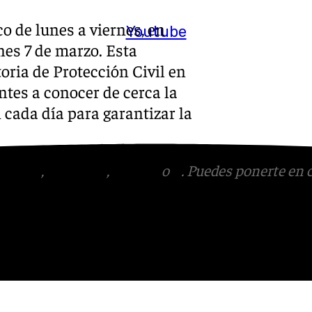
o de lunes a viernes, en
Youtube
rnes 7 de marzo. Esta
toria de Protección Civil en
antes a conocer de cerca la
 cada día para garantizar la
tagram
,
Facebook
,
Tik Tok
o
X
. Puedes ponerte en 