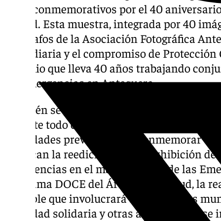
actos conmemorativos por el 40 aniversario 
ciudad. Esta muestra, integrada por 40 imá
fotógrafos de la Asociación Fotográfica Ante
labor diaria y el compromiso de Protección C
binomio que lleva 40 años trabajando conju
las emergencias en Antequera.
También se presenta el logotipo oficial que
durante todo el año 2025, un símbolo que 
actividades previstas para conmemorar este 
destacan la reedición de una exhibición de 
emergencias en el marco del Día de las Eme
programa DOCE del Área de Juventud, la re
múltiple que involucrará a varias áreas mu
actividad solidaria y otras acciones que se