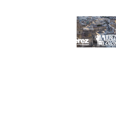
Portada
Andalucía
Sevilla
Málaga
Granada
España
Internacional