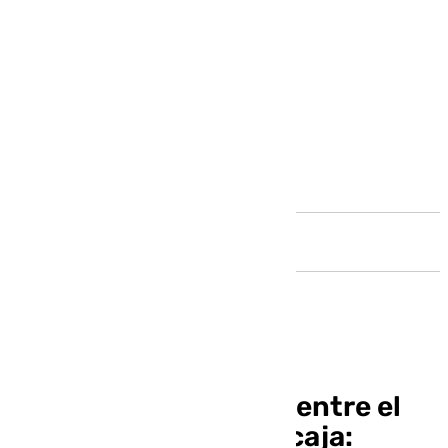
Andalucía
Así ha sido el partido entre el
Filou Oostende – Unicaja: