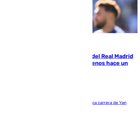
07.08.2026
El fichaje más caro de la historia del Real Madrid
costaba 105 millones de euros menos hace un
año y jugaba en Leganés
Del filial pepinero a récord absoluto: la meteórica carrera de Yan
Diomande en solo doce meses