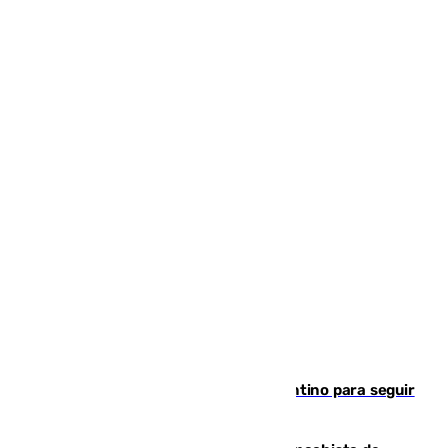
Marruecos, la principal baza de Infantino para seguir
al frente de la FIFA