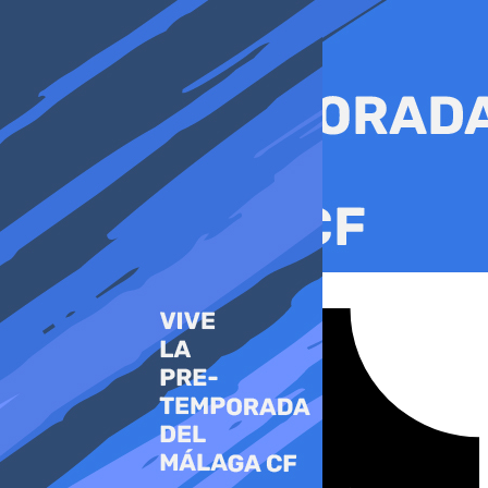
Ir
al
contenido
Tiktok