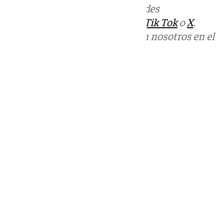
Más noticias de
101TV
en las redes
sociales:
Instagram
,
Facebook
,
Tik Tok
o
X
.
Puedes ponerte en contacto con nosotros en el
correo
informativos@101tv.es
Tags:
Últimas noticias