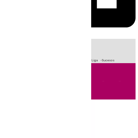
HOY
|
Fútbol
Primera División
Crisis Migratoria en Ceuta
LaLiga
Sucesos
Andalucía