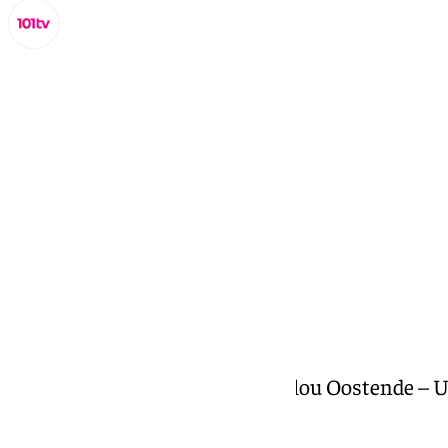
Miguel Alfonso
martes, 1 octubre 2024, 18:48
Compartir:
Retransmisión en directo del Filou Oostende – U
B de la BCL