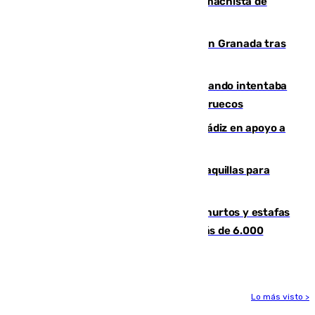
Pedro Sánchez condena el crimen machista de
Benahavís
Angustioso rescate de una familia en Granada tras
caer su coche por un terraplén
Fallece un joven tras caer al mar cuando intentaba
entrar en parapente a Ceuta desde Marruecos
CIES NO moviliza a la provincia de Cádiz en apoyo a
la respuesta humanitaria de Ceuta
El mercado de Jerez refrigera sus taquillas para
facilitar las compras a sus visitantes
Detenida una pareja por presuntos hurtos y estafas
en Málaga tras ser descubiertos con más de 6.000
euros
Lo más visto >