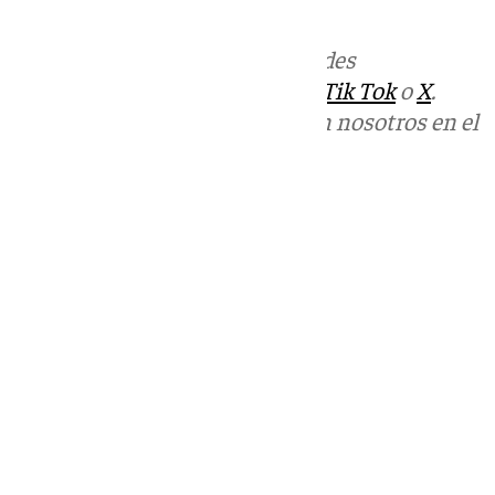
informativos@101tv.es
Más noticias de
101TV
en las redes
sociales:
Instagram
,
Facebook
,
Tik Tok
o
X
.
Puedes ponerte en contacto con nosotros en el
correo
informativos@101tv.es
Tags:
Últimas noticias