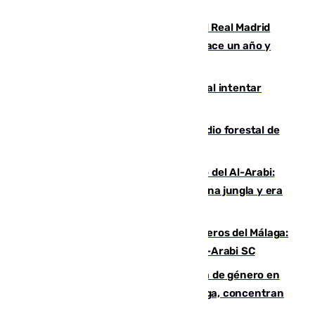
Juventud Cofrade de Málaga
El fichaje más caro de la historia del Real Madrid
costaba 105 millones de euros menos hace un año y
jugaba en Leganés
Ceuta suma 82 fallecidos en el mar al intentar
cruzar la frontera española
Huelva eleva a emergencia el incendio forestal de
Niebla
Juanfran Funes, sobre el duro juego del Al-Arabi:
“Por momentos nos hemos metido en una jungla y era
hasta peligroso”
Ya se han estrenado los tres delanteros del Málaga:
Eneko Jauregui, bigoleador contra el Al-Arabi SC
35 mujeres asesinadas por violencia de género en
España en este 2026: Andalucía y Málaga, concentran
el foco de la tragedia