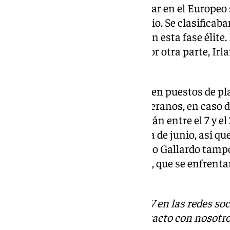
El objetivo de esta ronda era estar en el Europeo
Rumanía entre el 13 al 26 de junio. Se clasificab
los siete grupos que formaban en esta fase élite
que estará en la competición. Por otra parte, Irl
grupo.
En caso de que el Málaga quede en puestos de pl
División perdería a los dos canteranos, en caso
playoffs de ascenso a la élite serán entre el 7 y el
termina el primer fin de semana de junio, así qu
citados por el seleccionador Paco Gallardo tampo
de ese fin se semana del Málaga, que se enfrentar
semana.
Descubre más noticias de 101TV en las redes soc
Tok
o
X
. Puedes ponerte en contacto con nosotro