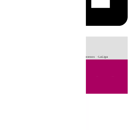
HOY
|
Fútbol
Primera División
Crisis Migratoria en Ceuta
Sucesos
LaLiga
Andalucía