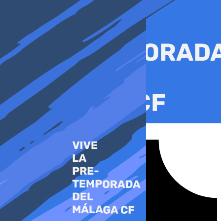
Ir
al
contenido
Tiktok