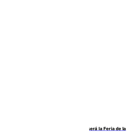
Talleres, escape room y música: así será la Feria de la