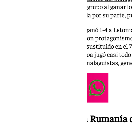
ha clasificado como primera de grupo al ganar l
de Aaron Ochoa queda eliminada por su parte, pu
En el tercer encuentro España ganó 1-4 a Letoni
Merino fueron titulares y tuvieron protagonismo 
partido completo y Cordero fue sustituido en el 
ante Alemania (0-1). Aaron Ochoa jugó casi todo e
87′) y, al igual que los otros dos malaguistas, ge
El Europeo sub-19, en Rumanía de