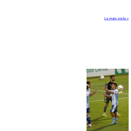
Lo más visto >
Más noticias
Ver más >