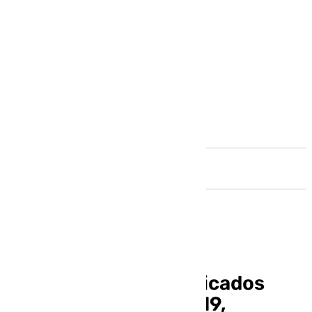
Andalucía
Cordero e Izan, clasificados
para el Europeo sub-19,