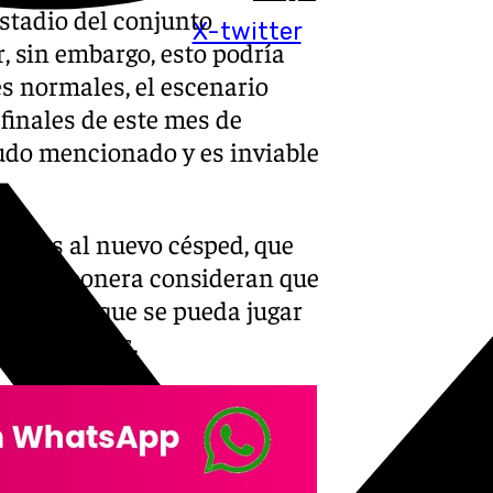
estadio del conjunto
X-twitter
r, sin embargo, esto podría
s normales, el escenario
finales de este mes de
eudo mencionado y es inviable
entes al nuevo césped, que
ad esteponera consideran que
ario para que se pueda jugar
alternativas.