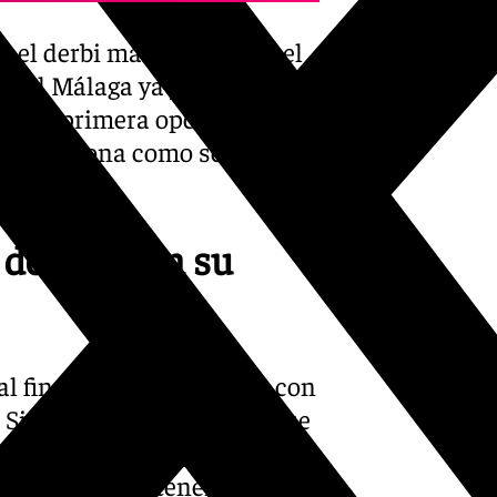
e el derbi malagueño son el
e el Málaga ya jugó en
da. La primera opción gana
o el Estepona como segundo
 de jugar en su
al final estamos siempre con
Siempre es bonito pisar ese
a que pudiésemos jugar en el
 y bonito, pero tenemos un