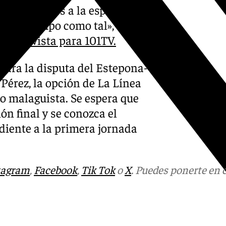
vía seguimos a la espera, un
nemos campo como tal», decía
entrevista para 101TV.
para la disputa del Estepona-
Pérez, la opción de La Línea
o malaguista. Se espera que
ón final y se conozca el
diente a la primera jornada
tagram
,
Facebook
,
Tik Tok
o
X
. Puedes ponerte en 