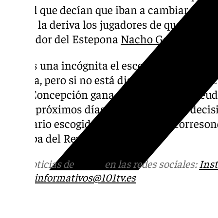
césped que decían que iban a cambiar. Toda
poco a la deriva los jugadores de que no te
el jugador del Estepona
Nacho Goma en una 
Aún es una incógnita el escenario escogido 
Málaga, pero si no está disponible el Muñoz 
de la Concepción gana enteros sobre el feud
en los próximos días se comunique la decisi
escenario escogido para el partido correson
de Copa del Rey.
Más noticias de
101TV
en las redes sociales:
Ins
correo
informativos@101tv.es