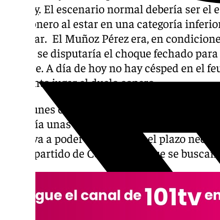
del Rey
. El escenario normal debería ser el 
esteponero al estar en una categoría inferio
cambiar. El Muñoz Pérez era, en condicione
donde se disputaría el choque fechado para 
octubre. A día de hoy no hay césped en el f
por tanto jugar el duelo copero.
Este lunes comienzan las obras correspondi
tardaría unas dos semanas. Desde la entid
no se va a poder cumplir con el plazo neces
ahí el partido de Copa, por lo que se buscan 