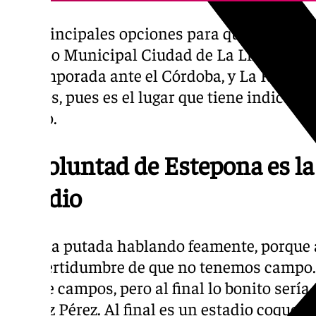
Las principales opciones para que se disput
Estadio Municipal Ciudad de La Línea, dond
pretemporada ante el Córdoba, y La Rosale
enteros, pues es el lugar que tiene indicad
campo.
La voluntad de Estepona es la
estadio
“Es una putada hablando feamente, porque 
la incertidumbre de que no tenemos campo. 
tipo de campos, pero al final lo bonito serí
Muñoz Pérez. Al final es un estadio coqueto