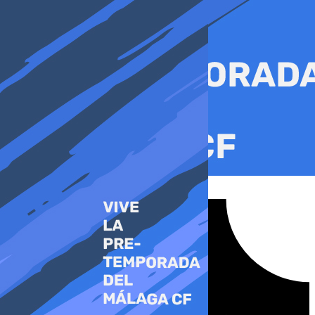
Ir
al
contenido
Tiktok