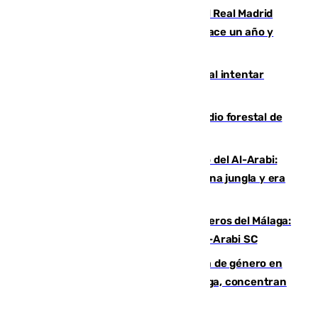
El fichaje más caro de la historia del Real Madrid
costaba 105 millones de euros menos hace un año y
jugaba en Leganés
Ceuta suma 82 fallecidos en el mar al intentar
cruzar la frontera española
Huelva eleva a emergencia el incendio forestal de
Niebla
Juanfran Funes, sobre el duro juego del Al-Arabi:
“Por momentos nos hemos metido en una jungla y era
hasta peligroso”
Ya se han estrenado los tres delanteros del Málaga:
Eneko Jauregui, bigoleador contra el Al-Arabi SC
35 mujeres asesinadas por violencia de género en
España en este 2026: Andalucía y Málaga, concentran
el foco de la tragedia