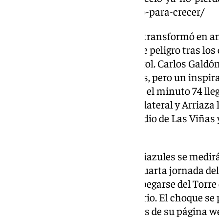
que-el-malaga-es-el-mejor-sitio-para-crecer/
El temor de la primera parte se transformó en a
comenzó a generar ocasiones de peligro tras los
técnico, pero no encontraba el gol. Carlos Galdón 
el 68′ la tuvieron para los locales, pero un inspi
los granadinos. Sin embargo, en el minuto 74 lleg
Los de Funes botaron una falta lateral y Arriaza 
supuso un duro golpe en el estadio de Las Viñas 
para el Atlético Malagueño.
La próxima semana, los blanquiazules se medirán
un duelo correspondiente a la cuarta jornada de
donde los locales buscarán despegarse del Torre
y colocarse como líder en solitario. El choque se 
de TDT de
101 televisión
, además de su página w