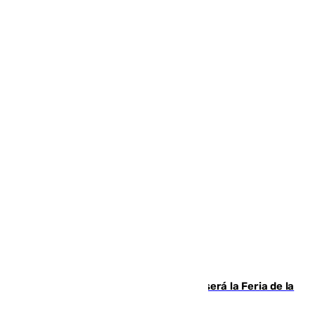
Talleres, escape room y música: así será la Feria de la
Juventud Cofrade de Málaga