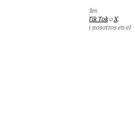
Más noticias de
101TV
en las redes
sociales:
Instagram
,
Facebook
,
Tik Tok
o
X
.
Puedes ponerte en contacto con nosotros en el
correo
informativos@101tv.es
Tags:
Últimas noticias