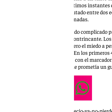
centrocampista anotó en los últimos instantes de
estadio local tras un duelo disputado entre dos 
victoria en sus dos primeras jornadas.
Lo cierto es que ha sido un partido complicado pa
han visto sorprendidos por su contrincante. Los
presión en bloque medio-alto, pero el miedo a p
conjuntos en el primer tiempo. En los primeros 
ocasiones y se llegó al descanso con el marcador
decidir en una segunda parte que prometía un g
https://www.101tv.es/funes-y-recio-ya-no-pierd