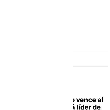
Andalucía
El Atlético Malagueño vence al
Huétor Vega y seguirá líder de