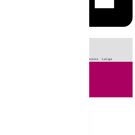
HOY
|
Fútbol
Primera División
Crisis Migratoria en Ceuta
Sucesos
LaLiga
Andalucía