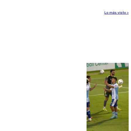
Lo más visto >
Más noticias
Ver más >