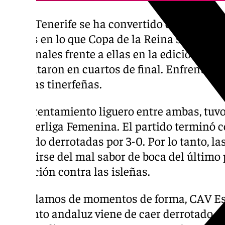
Haris Tenerife se ha convertido en la besti
menos en lo que Copa de la Reina se refiere
semifinales frente a ellas en la edición de 2
enfrentaron en cuartos de final. Enfrentam
para las tinerfeñas.
El enfrentamiento liguero entre ambas, tuvo
la Superliga Femenina. El partido terminó
cayendo derrotadas por 3-0. Por lo tanto, l
resarcirse del mal sabor de boca del último 
maldición contra las isleñas.
Si hablamos de momentos de forma, CAV Esq
conjunto andaluz viene de caer derrotado en