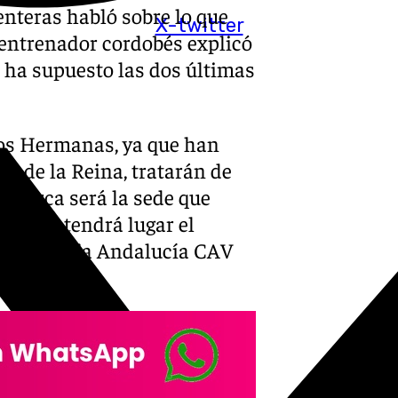
enteras habló sobre lo que
X-twitter
entrenador cordobés explicó
e ha supuesto las dos últimas
Dos Hermanas, ya que han
pa de la Reina, tratarán de
Menorca será la sede que
 17:30, tendrá lugar el
ción Unicaja Andalucía CAV