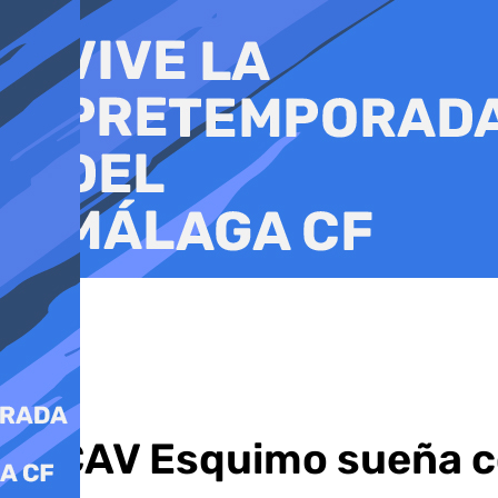
Ir
al
contenido
El CAV Esquimo sueña co