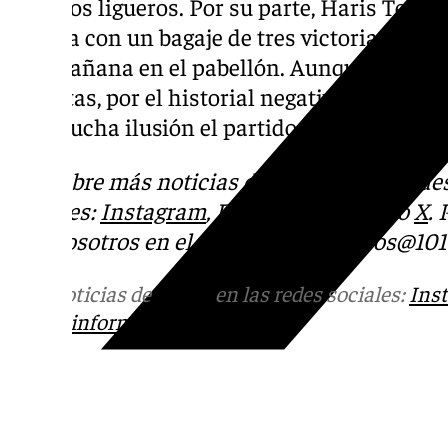
partidos ligueros. Por su parte, Haris Tener
llegaba con un bagaje de tres victorias con
con mañana en el pabellón. Aunque las de
favoritas, por el historial negativo entre a
con mucha ilusión el partido.
Descubre más noticias de 101Tv en las rede
sociales:
Instagram
,
Facebook
,
Tik Tok
o
X
.
con nosotros en el correo
informativos@101t
Más noticias de
101TV
en las redes sociales:
Ins
correo
informativos@101tv.es
Tags: