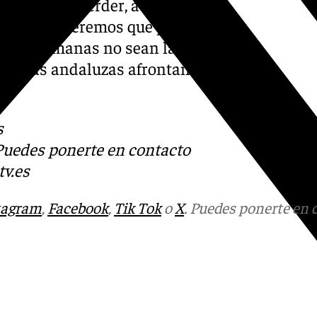
ife viene de perder, aunque
secutivas. Veremos que pasa
 Dos Hermanas no sean las
mbas, las andaluzas afrontan
s
 Puedes ponerte en contacto
v.es
tagram
,
Facebook
,
Tik Tok
o
X
. Puedes ponerte en 