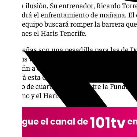
mucha ilusión. Su entrenador, Ricardo Torr
supondrá el enfrentamiento de mañana. El 
que el equipo buscará romper la barrera qu
ediciones el Haris Tenerife.
Las isleñas son una pesadilla para las de 
sido sus verdugos los últimos años. Esta Co
poner fin a esta mala racha. Ciutadella de 
acogerá esta Copa de la Reina. Mañana, a las
partido de cuartos de final entre la Funda
Esquimo y el Haris Tenerife.