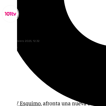
Lynx Devs
jueves, 13 febrero 2025, 12:32
Compartir:
El
CAV Esquimo
, afronta una nueva edición