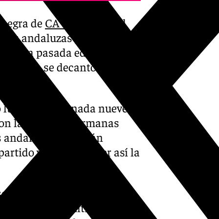
a negra de
CAV Esquimo
, al
. Las andaluzas perdieron en
023 y la pasada edición se
iento que se decantó también
 lugar en la jornada nueve de
 con las de Dos Hermanas
as andaluzas buscarán
partido y poder romper así la
uimo llega peor parada. El
 cuatro de los últimos cinco