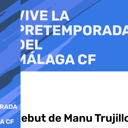
Ir
al
contenido
El debut de Manu Trujill