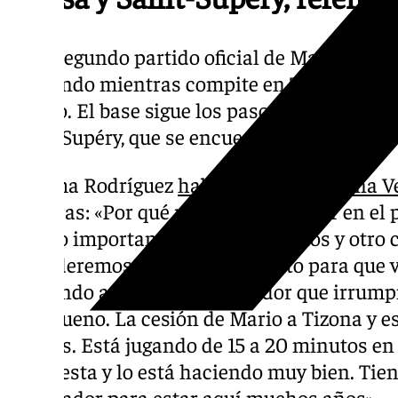
Es el segundo partido oficial de Manuel Truj
creciendo mientras compite en Tercera FEB
Lázaro. El base sigue los pasos de otros ju
Saint-Supéry, que se encuentran cedidos.
Juanma Rodríguez
habló de ellos en Zona V
palabras: «Por qué no los vamos a ver en el 
es algo importante. Uno con 21 años y otro 
consideremos que es el momento para que v
volviendo a enseñar ese jugador que irrump
muy bueno. La cesión de Mario a Tizona y 
buenas. Está jugando de 15 a 20 minutos en
como esta y lo está haciendo muy bien. Tie
un jugador para estar aquí muchos años».