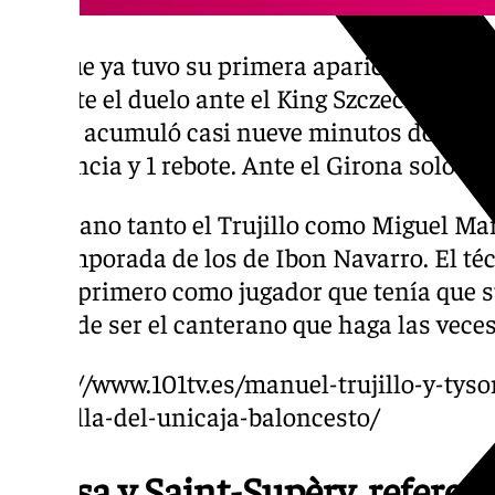
Aunque ya tuvo su primera aparición en part
durante el duelo ante el King Szczecin que c
donde acumuló casi nueve minutos donde de
asistencia y 1 rebote. Ante el Girona solo pa
En verano tanto el Trujillo como Miguel Ma
pretemporada de los de Ibon Navarro. El téc
por el primero como jugador que tenía que su
papel de ser el canterano que haga las veces
https://www.101tv.es/manuel-trujillo-y-tys
plantilla-del-unicaja-baloncesto/
Nzosa y Saint-Supèry, referen