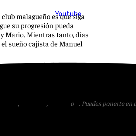
Youtube
el club malagueño es que siga
igue su progresión pueda
 y Mario. Mientras tanto, días
 el sueño cajista de Manuel
s
 Puedes ponerte en contacto
v.es
tagram
,
Facebook
,
Tik Tok
o
X
. Puedes ponerte en 