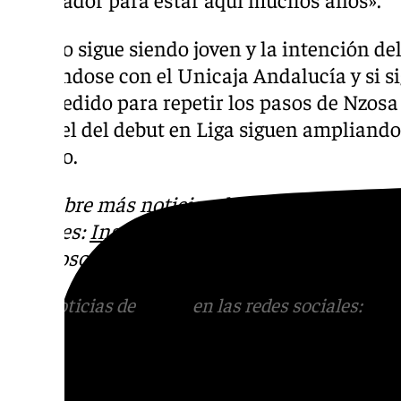
Trujillo sigue siendo joven y la intención d
curtiéndose con el Unicaja Andalucía y si s
salir cedido para repetir los pasos de Nzosa
como el del debut en Liga siguen ampliando
Trujillo.
Descubre más noticias de 101Tv en las rede
sociales:
Instagram
,
Facebook
,
Tik Tok
o
X
.
con nosotros en el correo
informativos@101t
Más noticias de
101TV
en las redes sociales:
Ins
correo
informativos@101tv.es