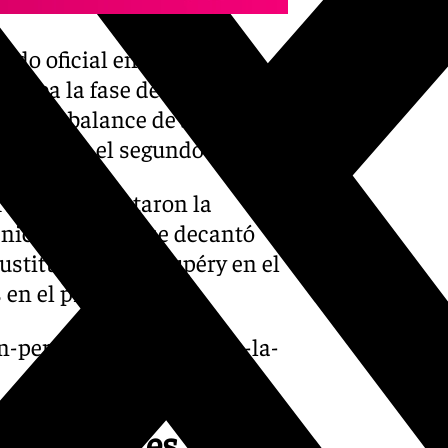
ido oficial en la BCL
erraba la fase de grupos,
jó un balance de 3 puntos, 1
rticipó en el segundo cuarto.
rtínez completaron la
nico vitoriano se decantó
stituir a Saint-Supéry en el
 en el primer equipo.
on-perez-dos-estrenos-en-la-
tes recientes