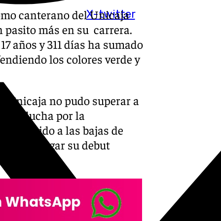
como canterano del Unicaja
X-twitter
n pasito más en su carrera.
 17 años y 311 días ha sumado
endiendo los colores verde y
de Unicaja no pudo superar a
en su lucha por la
ista debido a las bajas de
rto tuvo lugar su debut