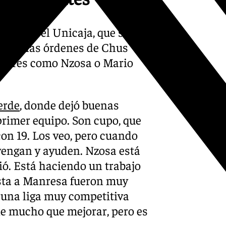
illo con el Unicaja, que sigue
 bajo las órdenes de Chus
gadores como Nzosa o Mario
erde
, donde dejó buenas
primer equipo. Son cupo, que
con 19. Los veo, pero cuando
engan y ayuden. Nzosa está
ió. Está haciendo un trabajo
esta a Manresa fueron muy
 una liga muy competitiva
ne mucho que mejorar, pero es