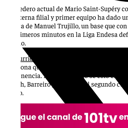
El heredero actual de Mario Saint-Supéry 
que alterna filial y primer equipo ha dado u
Se trata de Manuel Trujillo, un base que con
sus primeros minutos en la Liga Endesa def
morado.
Ha ocurrido en la derrota en Fontajau
, don
un Girona que consiguió una victoria clave 
permanencia. Manuel Trujillo se coló en la l
Kravish, Barreiro y Ejim y en el segundo cua
liguero.