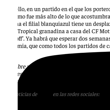
Todo ello, en un partido en el que los porte
y el ritmo fue más alto de lo que acostumbra
semana el filial blanquiazul tiene un despl
Costa Tropical granadina a casa del CF Motr
‘play-off’. Ya habrá que esperar dos semanas
Academia, que como todos los partidos de c
101TV.
Descubre más noticias de 101Tv en las rede
sociales:
Instagram
,
Facebook
,
Tik Tok
o
X
.
con nosotros en el correo
informativos@101t
Más noticias de
101TV
en las redes sociales:
Ins
correo
informativos@101tv.es