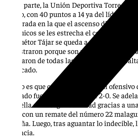
Por su parte, la Unión Deportiva Torre del 
liguero, con 40 puntos a 14 ya del líder el 
temporada en la que el ascenso directo pare
axárquicos se les estrecha el cerco con sus 
y el Huétor Tájar se queda a una unidad de l
demostraron porque son uno de los candidato
intentaron de todas las maneras para asaltar
clasificado.
Lo raro es que con tanto potencial ofensivo
resultado fuera únicamente de 2-0. Se adel
Santaella en la segunda mitad gracias a un
acabó con un remate del número 22 malagui
pequeña. Luego, tras aguantar lo indecible, ll
sentencia.