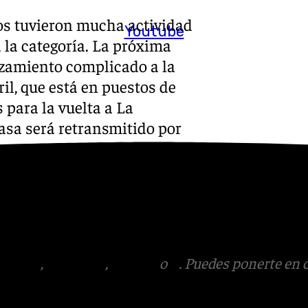
ros tuvieron mucha actividad
Youtube
 la categoría. La próxima
azamiento complicado a la
il, que está en puestos de
 para la vuelta a La
asa será retransmitido por
s
 Puedes ponerte en contacto
v.es
tagram
,
Facebook
,
Tik Tok
o
X
. Puedes ponerte en 