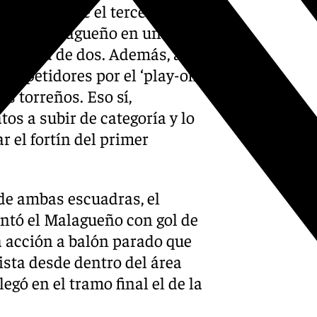
Mar mantiene el tercer puesto
Atlético Malagueño en una
ce cosa de dos. Además, a los
competidores por el ‘play-off’
os torreños. Eso sí,
s a subir de categoría y lo
 el fortín del primer
 de ambas escuadras, el
antó el Malagueño con gol de
a acción a balón parado que
sta desde dentro del área
egó en el tramo final el de la