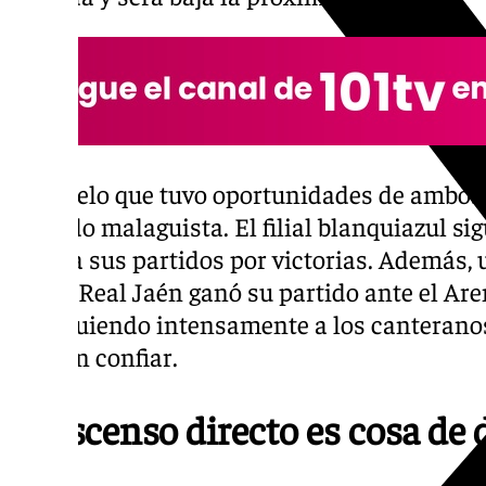
Un duelo que tuvo oportunidades de ambos 
del lado malaguista. El filial blanquiazul si
cuenta sus partidos por victorias. Además, 
que el Real Jaén ganó su partido ante el Aren
persiguiendo intensamente a los canteranos
pueden confiar.
El ascenso directo es cosa de 