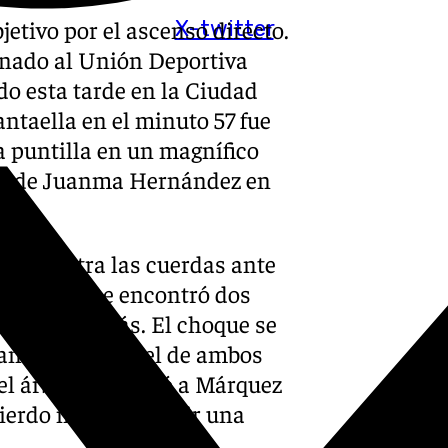
etivo por el ascenso directo.
X-twitter
anado al Unión Deportiva
ado esta tarde en la Ciudad
ntaella en el minuto 57 fue
la puntilla en un magnífico
te de Juanma Hernández en
eron contra las cuerdas ante
 RFEF, que se encontró dos
sumar algo más. El choque se
nifiesto el nivel de ambos
 el árbitro expulsó a Márquez
quierdo no supo medir una