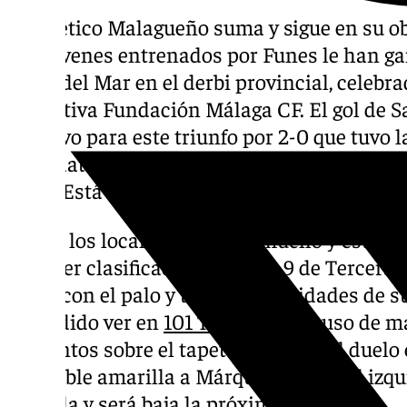
El Atlético Malagueño suma y sigue en su obj
Los jóvenes entrenados por Funes le han g
Torre del Mar en el derbi provincial, celebr
Deportiva Fundación Málaga CF. El gol de Sa
decisivo para este triunfo por 2-0 que tuvo 
contraataque culminado con un gran rema
el 87′. Está en racha el atacante.
Eso sí, los locales sufrieron mucho y estuvi
el tercer clasificado del Grupo 9 de Tercera
veces con el palo y tuvo oportunidades de 
ha podido ver en
101 Televisión
y puso de ma
conjuntos sobre el tapete. Al final del duelo
por doble amarilla a Márquez, el lateral iz
entrada y será baja la próxima semana.