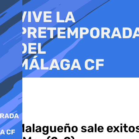
Ir
al
contenido
El Malagueño sale exitos