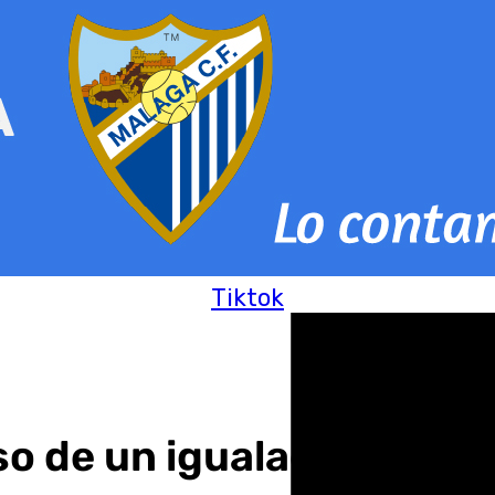
Tiktok
o de un igualado derbi pr