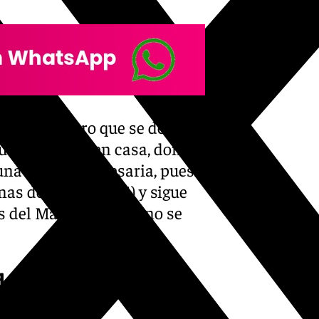
equipos, pero que se decantó
gue intratable en casa, donde
una victoria necesaria, puesto
as de Armilla (2-1) y sigue
 del Málaga CF, que no se
dos