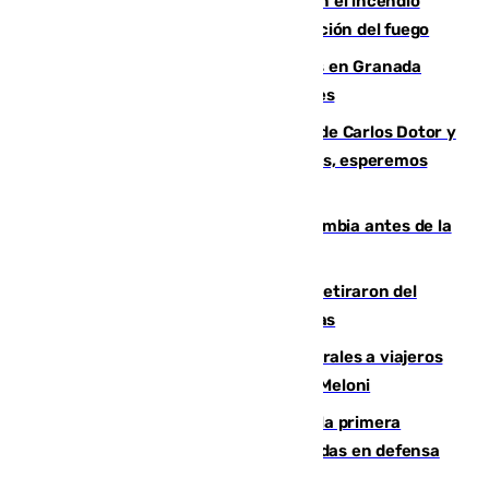
Activado el nivel 2 de emergencia en el incendio
forestal de Niebla por la compleja evolución del fuego
Controlado un incendio de rastrojos en Granada
junto a la autovía y al Callejón de Nogales
Juanfran Funes, sobre las lesiones de Carlos Dotor y
Fernando Calero: “Estamos preocupados, esperemos
que no sea nada”
Felipe VI refuerza los lazos con Colombia antes de la
llegada del nuevo presidente
Fernando Calero y Carlos Dotor se retiraron del
encuentro contra el Ceuta con molestias
España restablece controles temporales a viajeros
procedentes de Italia como repuesta a Meloni
El Málaga cae ante el Ceuta y suma la primera
derrota de la pretemporada dejando dudas en defensa