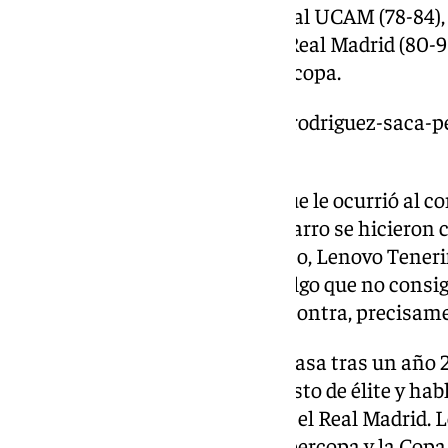
Deportes de Murcia, tras ganar al UCAM (78-84), 
e imponerse en la gran final al Real Madrid (80-90
con su primer título de la Supercopa.
https://www.101tv.es/juanma-rodriguez-saca-p
perder-contra-el-madrid/
Se da el caso que es lo mismo que le ocurrió al c
Rey. Los discípulos de Ibon Navarro se hicieron c
imponerse al, en aquel momento, Lenovo Tenerife
defender título en el Carpena. Algo que no consi
eliminados en cuartos de final contra, precisame
El Unicaja defenderá título en casa tras un año
ratificando su vuelta al baloncesto de élite y habl
equipos como el FC Barcelona y el Real Madrid. 
palmarés con dos títulos, la Supercopa y la Copa