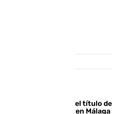
Andalucía
El Unicaja defenderá el título de
la Supercopa Endesa en Málaga