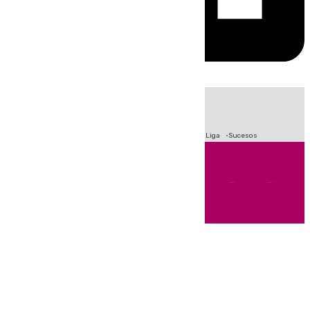
HOY
|
Fútbol
Primera División
Crisis Migratoria en Ceuta
LaLiga
Sucesos
Andalucía