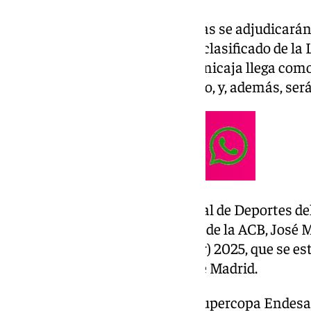
Si existiese alguna vacante, estas se adjudicarán
subcampeón de la ACB y tercer clasificado de la L
próxima Supercopa, ya que el Unicaja llega com
edición, es decir, defenderá título, y, además, será
Así lo ha hecho oficial el concejal de Deportes 
Vivas, acompañado del director de la ACB, José Mi
Internacional de Turismo (Fitur) 2025, que se est
Palacio de Ferias y Congresos de Madrid.
El Unicaja se llevó la anterior Supercopa Endesa,