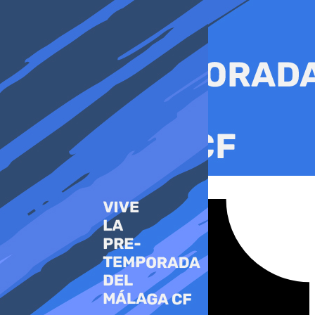
Ir
al
contenido
Tiktok