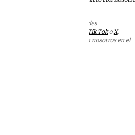
informativos@101tv.es
Más noticias de
101TV
en las redes
sociales:
Instagram
,
Facebook
,
Tik Tok
o
X
.
Puedes ponerte en contacto con nosotros en el
correo
informativos@101tv.es
Tags:
Últimas noticias