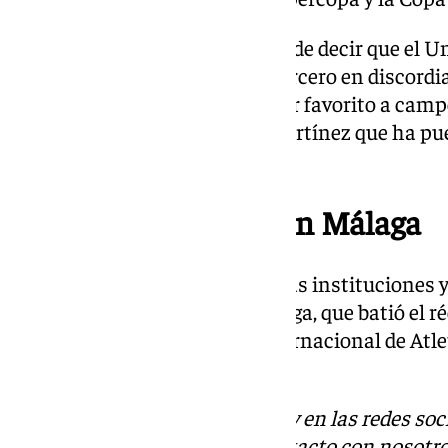
Sin miedo a equivocarse, se puede decir que el U
Euroliga, es, ahora mismo, el tercero en discordi
que a fortaleza y opciones de ser favorito a camp
un Valencia Basket de Pedro Martínez que ha pue
arriba’.
El atletismo, al alza en Málaga
En la misma rueda de prensa, las instituciones
presentado la Maratón de Málaga, que batió el ré
pasada edición, el Meeting Internacional de Atl
Media Maratón.
Descubre más noticias de 101Tv en las redes soc
Tok
o
X
. Puedes ponerte en contacto con nosotro