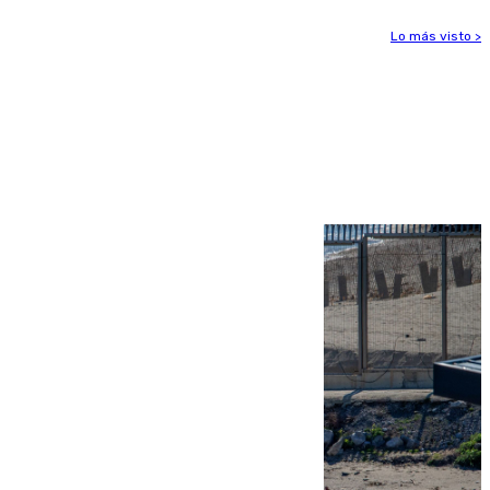
Lo más visto >
Más noticias
Ver más >