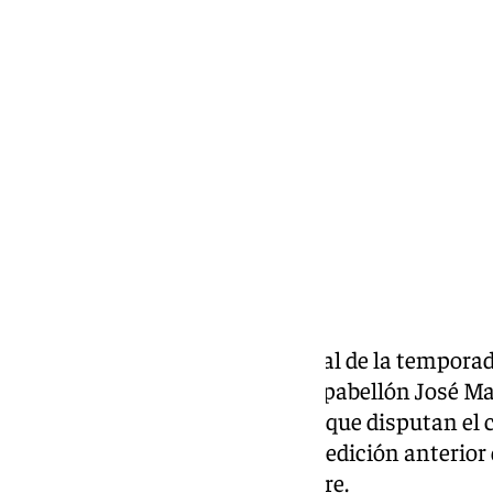
Lynx Devs
miércoles, 22 enero 2025, 12:59
Compartir:
Ya es oficial. El pistoletazo oficial de la tempor
casa del
Unicaja Baloncesto
, el pabellón José M
de la Supercopa Endesa, torneo que disputan el 
la Copa del Rey, el ganador de la edición anterior
anfitrión en el mes de septiembre.