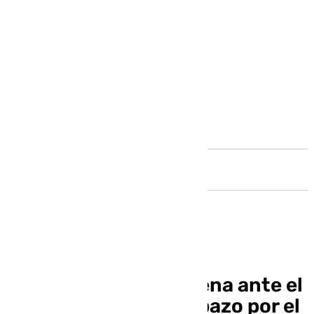
Andalucía
El Unicaja se desmelena ante el
Baskonia y da un zarpazo por el