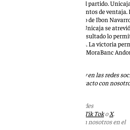
jugadores del Baskonia fuera del partido. Unicaj
y se mantenía con más de 15 puntos de ventaja. 
desquiciado, por lo que el cuadro de Ibon Navarr
sumando canastas. Incluso el Unicaja se atrevió
la zona fuerte de Baskonia. El resultado lo permiti
Terminó el encuentro con 94-73. La victoria per
Basket debido a su derrota ante MoraBanc Ando
cajista en Fontajau
.
Descubre más noticias de 101Tv en las redes soc
Tok
o
X
. Puedes ponerte en contacto con nosotro
informativos@101tv.es
Más noticias de
101TV
en las redes
sociales:
Instagram
,
Facebook
,
Tik Tok
o
X
.
Puedes ponerte en contacto con nosotros en el
correo
informativos@101tv.es