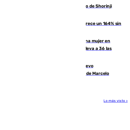
Cártama, protagonista en el Europeo de Shorinji
Kempo celebrado en Berlín
La llegada de inmigrantes a Ceuta crece un 164% sin
contar la entrada masiva
Igualdad confirma el asesinato de una mujer en
Benahavís como violencia machista y eleva a 36 las
víctimas en 2026
El exdelantero Diego Forlán es el nuevo
seleccionador de Uruguay tras la salida de Marcelo
Bielsa
Lo más visto >
Más noticias