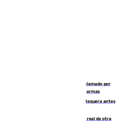
Detienen en Málaga a un fugitivo reclamado por
Colombia por homicidio y transporte de armas
Prueba final del Granada ante el Antequera antes
del inicio de la Liga
Ceuta se prepara ante la posibilidad real de otra
entrada masiva el 15 de agosto