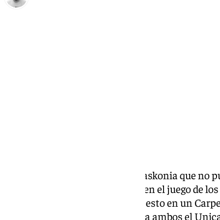
Pedro Jiménez
domingo, 2 febrero 2025, 14:43
Compartir:
El Unicaja se divirtió ante un Baskonia que no 
físico. Los cajistas no entraron en el juego de lo
mostraron un muy buen baloncesto en un Carpen
un primer cuarto incómodo para ambos el Unicaj