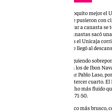
En el segundo cuarto salió un poquito mejor el 
encadenó varias canastas que le pusieron con cin
Unicaja cuando buscaba penetrar a canasta se to
y aunque pudo hacer algunas canastas sacó una
tiradores. A falta de dos minutos el Unicaja corr
arriba. No varió la diferencia y se llegó al descan
Los malagueños estaban consiguiendo sobreponer
que le costaba hincar el diente a los de Ibon Nav
estaba ‘on fire’ y lo tuvo que parar Pablo Laso, p
puntos superado el ecuador del tercer cuarto. El
Unicaja que se encontraba mucho más fluido que 
terminaba el tercer período con 71-50.
El último cuarto se volvió un poco más brusco, 