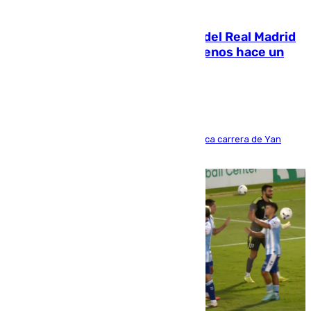
07.08.2026
El fichaje más caro de la historia del Real Madrid
costaba 105 millones de euros menos hace un
año y jugaba en Leganés
Del filial pepinero a récord absoluto: la meteórica carrera de Yan
Diomande en solo doce meses