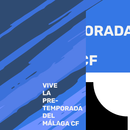
Ir
al
contenido
Tiktok