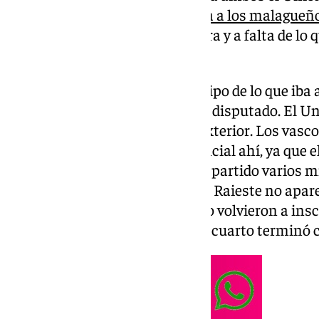
pudo pararlo. Esta victoria
sitúa a los malagueño
la derrota de Valencia en Andorra y a falta de lo 
Joventut de Badalona.
El inicio de partido fue un anticipo de lo que iba 
choque físico, que iba a ser muy disputado. El Un
Baskonia y se atrevía desde el exterior. Los vasc
aprovechar al máximo su potencial ahí, ya que e
falta de dos segundos se paró el partido varios m
anécdotas de la jornada. Sander Raieste no apare
el inicio sí estaba. Finalmente lo volvieron a insc
Navarro y Pablo Laso. El primer cuarto terminó c