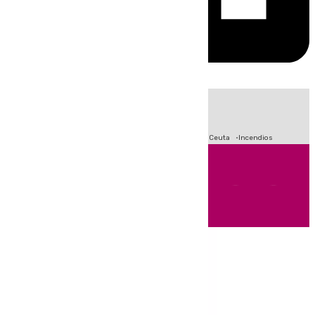
HOY
|
Fútbol
Sucesos
Primera División
Crisis Migratoria en Ceuta
Incendios
Andalucía