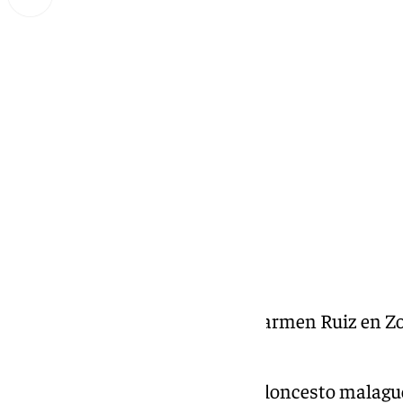
Miguel Alfonso
martes, 14 enero 2025, 20:08
Compartir:
Entrevista con Alberto Díaz y Carmen Ruiz en Zo
enero
Zona Verde: la actualidad del baloncesto malagu