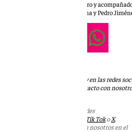
Presentado por Emilio J. Guerrero y acompañado 
colaboradores, Anicet Lavodrama y Pedro Jimén
Zona Verde
Descubre más noticias de 101Tv en las redes soc
Tok
o
X
. Puedes ponerte en contacto con nosotro
informativos@101tv.es
Más noticias de
101TV
en las redes
sociales:
Instagram
,
Facebook
,
Tik Tok
o
X
.
Puedes ponerte en contacto con nosotros en el