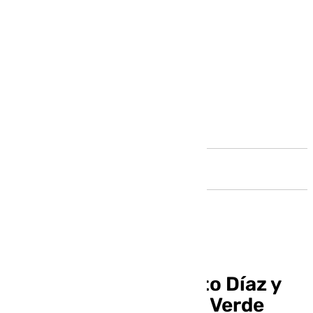
Andalucía
Entrevista con Alberto Díaz y
Carmen Ruiz en Zona Verde