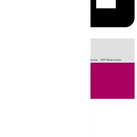
HOY
|
Fútbol
Primera División
LaLiga
Crisis Migratoria en Ceuta
101 Televisión
Andalucía