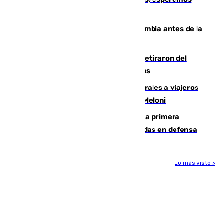
que no sea nada”
Felipe VI refuerza los lazos con Colombia antes de la
llegada del nuevo presidente
Fernando Calero y Carlos Dotor se retiraron del
encuentro contra el Ceuta con molestias
España restablece controles temporales a viajeros
procedentes de Italia como repuesta a Meloni
El Málaga cae ante el Ceuta y suma la primera
derrota de la pretemporada dejando dudas en defensa
Lo más visto >
Más noticias
Ver más >