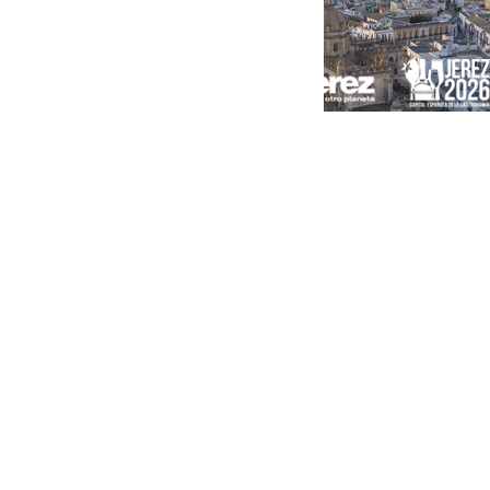
Portada
Andalucía
Sevilla
Málaga
Granada
España
Internacional
Economía
Sociedad