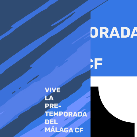
Ir
al
contenido
Tiktok