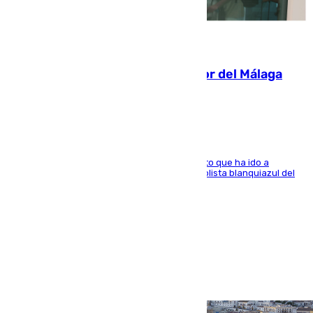
07.08.2026
Isco, la nueva mascota del jugador del Málaga
Dani Lorenzo
El centrocampista marbellí es ‘padre’ de un gato que ha ido a
recoger a Vigo y su nombre es como el exfutbolista blanquiazul del
Arroyo de la Miel