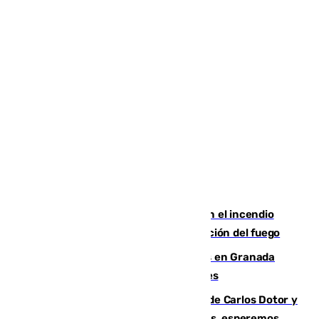
Activado el nivel 2 de emergencia en el incendio
forestal de Niebla por la compleja evolución del fuego
Controlado un incendio de rastrojos en Granada
junto a la autovía y al Callejón de Nogales
Juanfran Funes, sobre las lesiones de Carlos Dotor y
Fernando Calero: “Estamos preocupados, esperemos