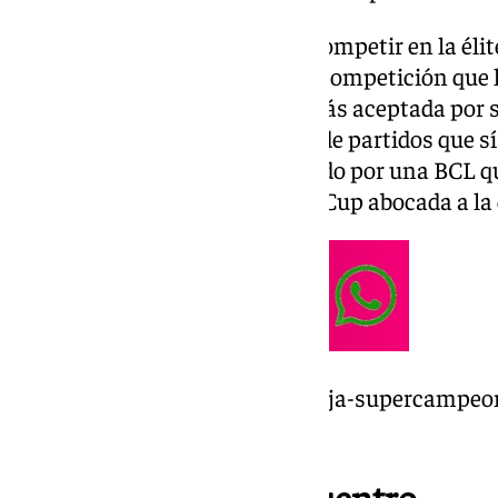
Los malagueños seguirán sin competir en la élit
aunque la idea de jugar en una competición que l
económicos, cada vez parece más aceptada por s
además, no tendrán una carga de partidos que sí 
que el Unicaja seguirá apostando por una BCL q
equipos y amenaza a una Euro Cup abocada a la 
https://www.101tv.es/un-unicaja-supercampeo
blanca-80-90/
Fecha y hora del encuentro