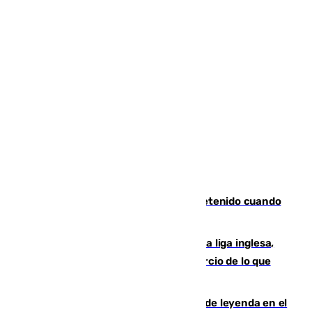
Mata a su expareja en Murcia y es detenido cuando
huía hacia Granada
El Boreham Wood, equipo de la quinta liga inglesa,
rechaza una oferta equivalente a un tercio de lo que
vale el club por un jugador
La familia Hernangómez: un legado de leyenda en el