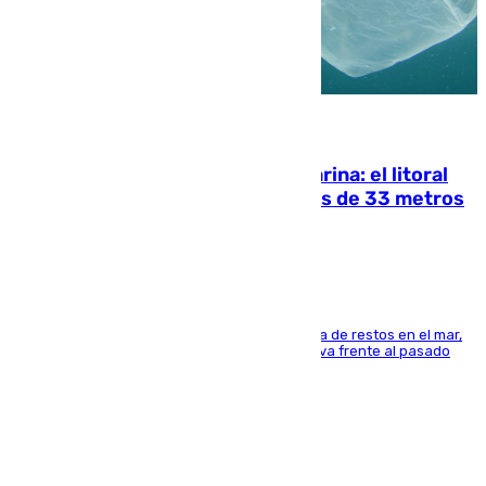
05.08.2026
Julio supera a junio en basura marina: el litoral
occidental malagueño recoge más de 33 metros
cúbicos de residuos
La actividad veraniega incrementa la presencia de restos en el mar,
aunque los datos reflejan una evolución positiva frente al pasado
verano