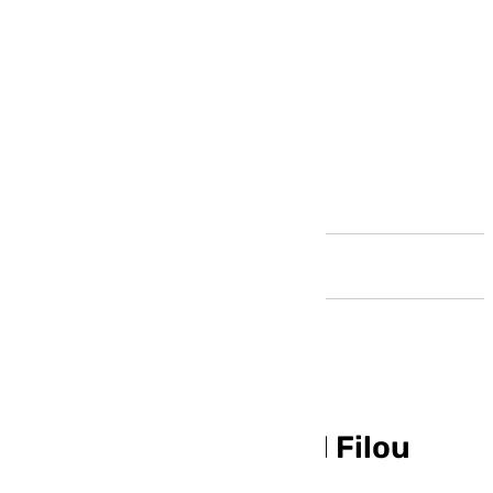
Andalucía
Horario y dónde ver el Filou
Oostende-Unicaja