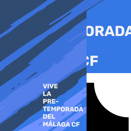
Ir
al
contenido
Tiktok