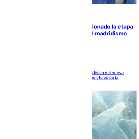
06.08.2026
El malagueño Brahim afronta ilusionado la etapa
con Mourinho y considera que «el madridismo
está contento con mi fútbol»
El atacante malagueño destaca la preparación física del nuevo
cuerpo técnico y fija como meta pelear todos los títulos de la
temporada