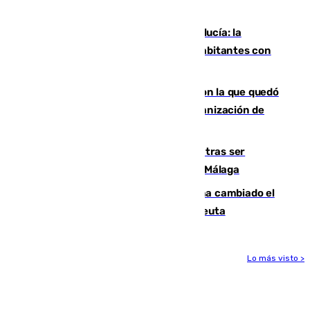
mundo del baloncesto
Nuevo récord de población en Andalucía: la
comunidad supera los 8,7 millones de habitantes con
una alta tasa de extranjeros
Agrede sexualmente a una mujer con la que quedó
por Instagram: dos años prisión e indemnización de
9.000 euros
Un turista de 17 años, hospitalizado tras ser
atropellado a propósito en el Centro de Málaga
De bocadillos a lentejas y pollo: así ha cambiado el
menú de los militares desplegados en Ceuta
Lo más visto >
Más noticias