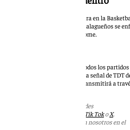
El Unicaja comienza su andadura en la Basketb
martes a las 20:30 horas. Los malagueños se enf
palacio de deportes COREtec Dome.
Dónde ver el partido
Un año más, se podrán seguir todos los partidos 
Champions League a través de la señal de TDT de 
como visitante. Además, se retransmitirá a travé
medio (101tv.es).
Más noticias de
101TV
en las redes
sociales:
Instagram
,
Facebook
,
Tik Tok
o
X
.
Puedes ponerte en contacto con nosotros en el
correo
informativos@101tv.es