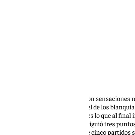
Pedro Jiménez
miércoles, 19 febrero 2025, 11:43
Compartir:
Vuelve el fútbol a La Rosaleda con sensaciones 
Aunque no fue un gran partido el de los blanquia
fue de victoria malaguista. Eso es lo que al final 
temporada. Roko Baturina consiguió tres puntos
jugada y pone fin a una racha de cinco partidos s