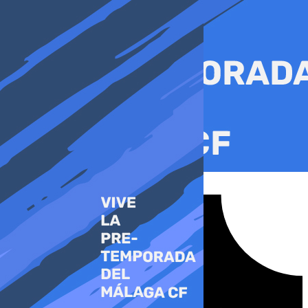
Ir
al
contenido
Tiktok