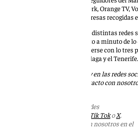
Movistar Plus +, DAZN, Finetwork, Orange TV, V
Prime Video o varias de las empresas recogidas 
Además, a través de la web y las distintas redes s
podrá seguir en directo el minuto a minuto de lo 
ambos conjuntos buscarán hacerse con lo tres pu
dónde ver el partido entre el Málaga y el Tenerife
Descubre más noticias de 101Tv en las redes soc
Tok
o
X
. Puedes ponerte en contacto con nosotro
informativos@101tv.es
.
Más noticias de
101TV
en las redes
sociales:
Instagram
,
Facebook
,
Tik Tok
o
X
.
Puedes ponerte en contacto con nosotros en el
correo
informativos@101tv.es