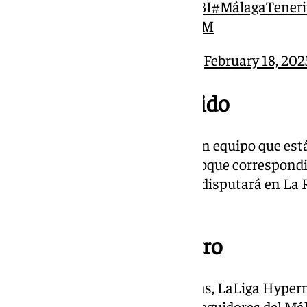
https://t.co/TkVnkGC2BI
#MálagaTeneri
pic.twitter.com/xhQLSv3siM
— Málaga CF (@MalagaCF)
February 18, 202
Fecha y hora del partido
El Málaga tiene un duelo ante un equipo que está
Los malagueños afrontan el choque correspondie
Segunda División. El partido se disputará en La R
febrero, a las 20.30 horas.
Dónde ver el encuentro
A diferencia de otras temporadas, LaLiga Hyper
de múltiples dispositivos. Los seguidores del Má