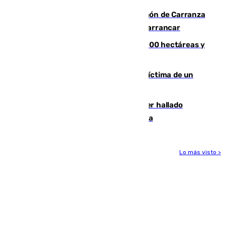
Las Palmas conquista el Trofeo Ramón de Carranza
y somete a un Cádiz que no termina de arrancar
El incendio de Niebla alcanza las 8.000 hectáreas y
mantiene desalojadas a 474 personas
El tenista checho Lehecka, nueva víctima de un
Rafa Jódar que está siendo imparable
Muere un hombre de 58 años tras ser hallado
inconsciente en una piscina en Cómpeta
Lo más visto >
Más noticias
Ver más >