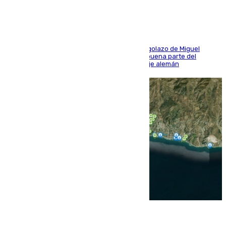
El conjunto de Luis García se adelantó con un golazo de Miguel
Sierra y ofreció buenas sensaciones durante buena parte del
encuentro, pero acabó cediendo ante el empuje alemán
08.08.2026