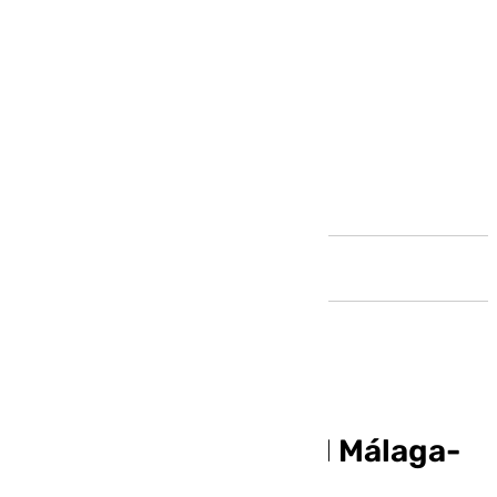
Andalucía
Horario y dónde ver el Málaga-
Tenerife