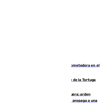
El año 2007, una generación muy prometedora en el
mundo del fútbol
Incendio forestal en el paraje Monte de la Tortuga
de Málaga
Incendio en un vertedero de Antequera: arden
chatarra, muebles y palets y el fuego se propaga a una
zona de monte