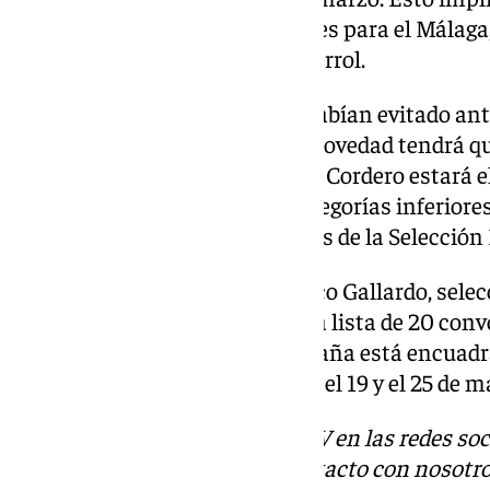
jugadores no estarán disponibles para el Málaga,
priori en el Málaga-Racing de Ferrol.
Los dos jugadores del Málaga habían evitado an
equipo malaguista, pero salvo novedad tendrá qu
Junto a Izan Merino y Antoñito Cordero estará 
jugador, que pertenece a las categorías inferiores
también un fijo en las citaciones de la Selecció
Así lo comunicaba la RFEF: «Paco Gallardo, selec
masculina, ha dado a conocer la lista de 20 convo
la Ronda Élite del Europeo. España está encuadra
a Francia, Italia y Letonia entre el 19 y el 25 de m
Descubre más noticias de 101TV en las redes soc
Tok
o
X
. Puedes ponerte en contacto con nosotro