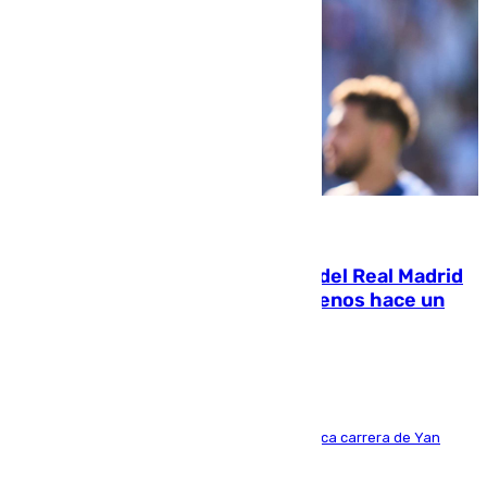
07.08.2026
El fichaje más caro de la historia del Real Madrid
costaba 105 millones de euros menos hace un
año y jugaba en Leganés
Del filial pepinero a récord absoluto: la meteórica carrera de Yan
Diomande en solo doce meses