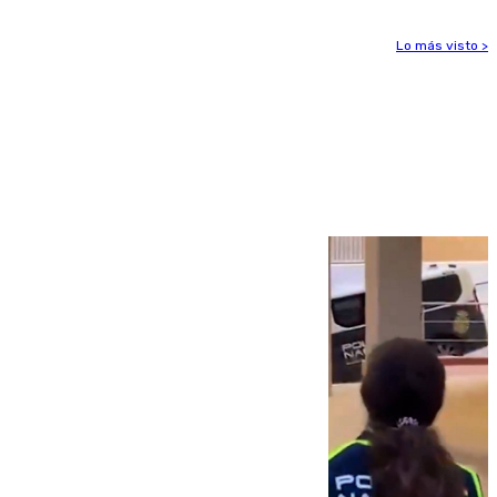
Lo más visto >
Más noticias
Ver más >