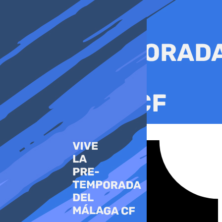
Ir
al
contenido
Tiktok