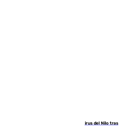
Málaga refuerza la vigilancia por el virus del Nilo tras