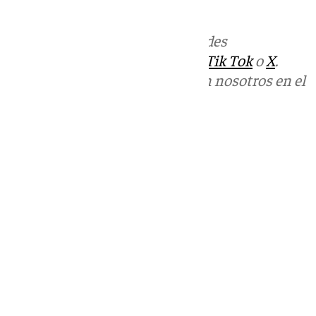
informativos@101tv.es
.
Más noticias de
101TV
en las redes
sociales:
Instagram
,
Facebook
,
Tik Tok
o
X
.
Puedes ponerte en contacto con nosotros en el
correo
informativos@101tv.es
Tags:
Últimas noticias