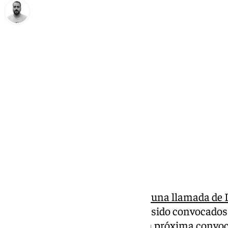
Pedro Jiménez
martes, 11 marzo 2025, 14:01
Compartir:
El Málaga CF ha vuelto a
recibir una llamada de
Merino y Antoñito Cordero han sido convocados 
Gallardo para formar parte de la próxima convoc