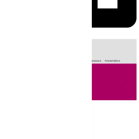
HOY
|
Fútbol
Primera División
Crisis Migratoria en Ceuta
Sucesos
Incendios
Andalucía