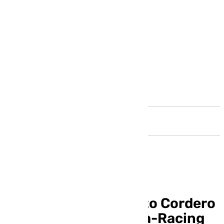
Andalucía
Izan Merino y Antoñito Cordero
se perderán el Málaga-Racing