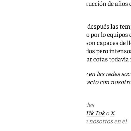
trabajo que apuntala la reconstrucción de años 
como presidente del club.
Eso sí, no hay que confiarse que después las te
siempre hay que guardar respeto por lo equipos
palmarés en sus vitrinas, y que son capaces de l
enteros a pesar de todo. Precavidos pero intenso
Navarro, preparado para alcanzar cotas todavía 
Descubre más noticias de 101Tv en las redes soc
Tok
o
X
. Puedes ponerte en contacto con nosotro
informativos@101tv.es
.
Más noticias de
101TV
en las redes
sociales:
Instagram
,
Facebook
,
Tik Tok
o
X
.
Puedes ponerte en contacto con nosotros en el
correo
informativos@101tv.es