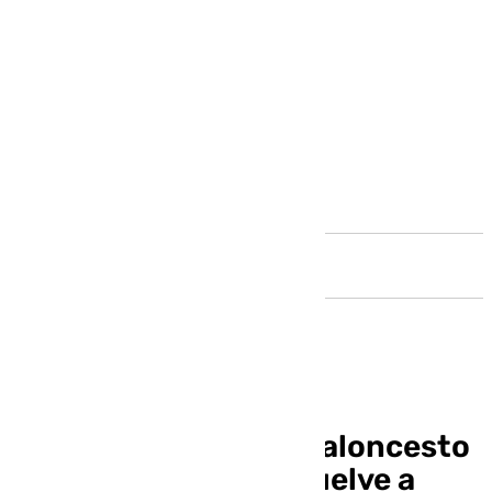
Andalucía
La resurrección del baloncesto
en Málaga: Unicaja vuelve a