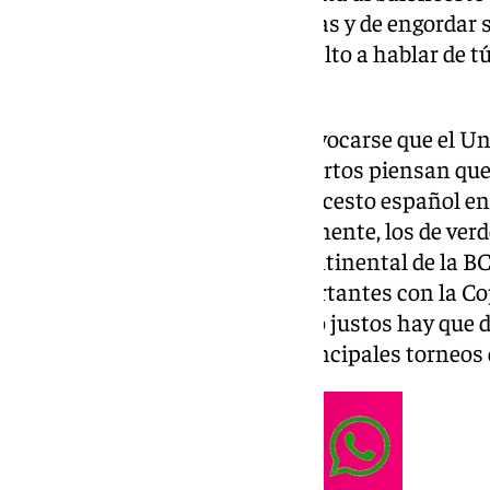
pero por encima de estas alegrías y de engordar 
cómo el conjunto cajista ha vuelto a hablar de t
Madrid y FC Barcelona.
Se puede decir sin miedo a equivocarse que el Un
Euroliga (algo que muchos expertos piensan que
el tercero en discordia del baloncesto español en
ser favorito a campeonar. Realmente, los de verde
dominan en la competición continental de la BC
su casa y afrontan meses importantes con la Copa
- en el horizonte, aunque siendo justos hay que da
Madrid y Barça de cara a los principales torneos