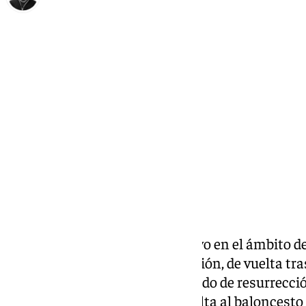
Enrique Rodríguez
martes, 31 diciembre 2024, 12:57
Compartir:
El año 2024 ha sido muy positivo en el ámbito d
fútbol ha sido un año de ascensión, de vuelta tras
cuanto a la pelota naranja ha sido de resurrecci
Baloncesto ha ratificado su vuelta al baloncesto d