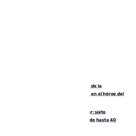
Ferrán Torres, nombrado embajador de la
Comunidad Valenciana tras convertirse en el héroe del
Mundial
Andalucía sigue asfixiada por el calor: siete
provincias, en alerta por temperaturas de hasta 40
grados