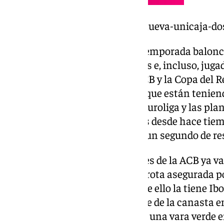
https://www.101tv.es/perry-renueva-unicaja-d
Pero, desde que comenzó esta temporada balonc
muchos entrenadores, analistas e, incluso, jug
es claro candidato a ganar la ACB y la Copa del 
aprovechar el desfondamiento que están tenien
nacionales por el ajetreo de la Euroliga y las pl
meten miedo a chicos y grandes desde hace tie
físico, muy intenso y que no da un segundo de resp
Los equipos pequeños y endebles de la ACB ya va
Martín Carpena es casi una derrota asegurada p
de verde y morado. Gran culpa de ello la tiene I
recuperado el orgullo del deporte de la canasta e
sus pupilos sean temidos como una vara verde 