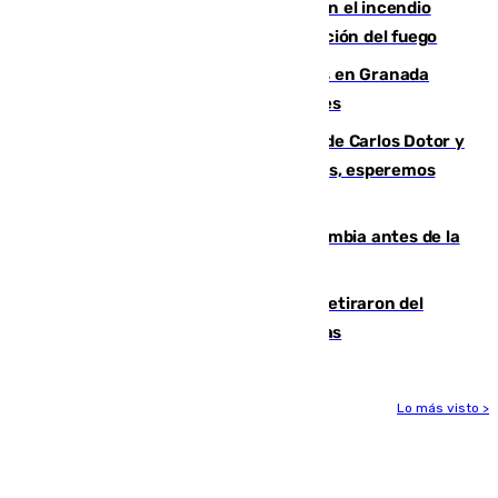
Activado el nivel 2 de emergencia en el incendio
forestal de Niebla por la compleja evolución del fuego
Controlado un incendio de rastrojos en Granada
junto a la autovía y al Callejón de Nogales
Juanfran Funes, sobre las lesiones de Carlos Dotor y
Fernando Calero: “Estamos preocupados, esperemos
que no sea nada”
Felipe VI refuerza los lazos con Colombia antes de la
llegada del nuevo presidente
Fernando Calero y Carlos Dotor se retiraron del
encuentro contra el Ceuta con molestias
Lo más visto >
Más noticias