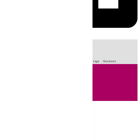
HOY
|
Fútbol
Primera División
Crisis Migratoria en Ceuta
LaLiga
Sucesos
Andalucía