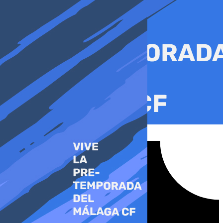
Ir
al
contenido
Tiktok