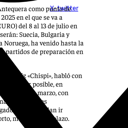
 Antequera como punto de
X-twitter
2025 en el que se va a
RO) del 8 al 13 de julio en
 serán: Suecia, Bulgaria y
 a Noruega, ha venido hasta la
s partidos de preparación en
zquez Diz «Chispi», habló con
ara hacer posible, en
el 11 al 13 de marzo, con
enas sensaciones
ugadores que puedan ir
rto, medio y largo plazo.