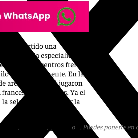
 ha convertido una
más sobre la especialidad
de buenos encuentros frente a
lo de juego diferente. En la
 de arena del Maulí, jugaron
 franceses y noruegos. Ya el
e la selección nacional y la
tagram
,
Facebook
,
Tik Tok
o
X
. Puedes ponerte en 