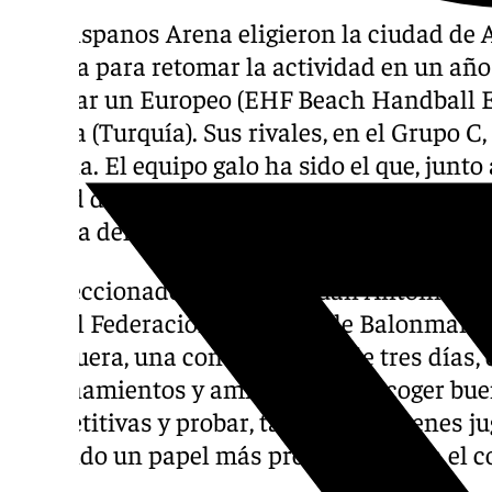
Los Hispanos Arena eligieron la ciudad de
partida para retomar la actividad en un año 
celebrar un Europeo (EHF Beach Handball EU
Alanya (Turquía). Sus rivales, en el Grupo C,
Francia. El equipo galo ha sido el que, junto
ciudad de Los Dólmenes para disputar vario
la pista del Complejo Deportivo El Maulí.
El seleccionador nacional, Juan Antonio Vá
la Real Federación Española de Balonmano p
Antequera, una concentración de tres días, d
entrenamientos y amistosos para coger bu
competitivas y probar, también, a jóvenes j
teniendo un papel más protagonista en el co