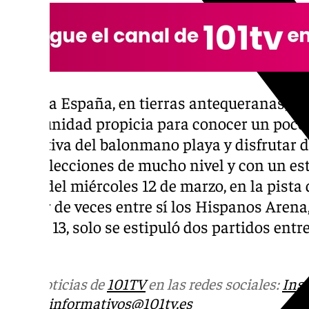
Tener a España, en tierras antequeranas, se
oportunidad propicia para conocer un poco 
deportiva del balonmano playa y disfrutar 
dos selecciones de mucho nivel y con un esti
tarde del miércoles 12 de marzo, en la pista
un par de veces entre sí los Hispanos Arena,
jueves 13, solo se estipuló dos partidos entr
gala.
Más noticias de
101TV
en las redes sociales:
Ins
correo
informativos@101tv.es