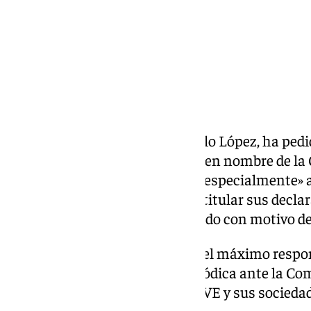
El presidente de RTVE, José Pablo López, ha ped
y sin ningún tipo de paliativos» en nombre de la
andaluces y andaluzas» y «muy especialmente» a
futbolista Fabián Ruiz, tras subtitular sus decl
‹Denominación de origen› emitido con motivo d
Así lo ha expresado este jueves el máximo respo
durante su comparecencia periódica ante la Co
de control parlamentario de RTVE y sus sociedad