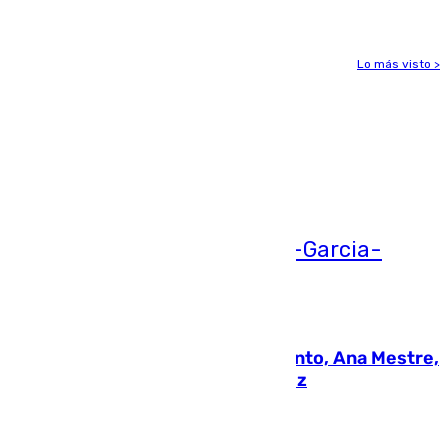
Lo más visto >
Más noticias
Ver más >
05.08.2026
La nueva presidenta del Parlamento, Ana Mestre,
hace parada institucional en Cádiz