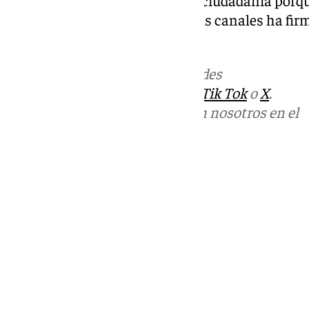
«una excelente noticia» para la ciudadanía porque
destacado que el conjunto de sus canales ha fi
en 14 años.
Más noticias de
101TV
en las redes
sociales:
Instagram
,
Facebook
,
Tik Tok
o
X
.
Puedes ponerte en contacto con nosotros en el
correo
informativos@101tv.es
Tags:
Últimas noticias