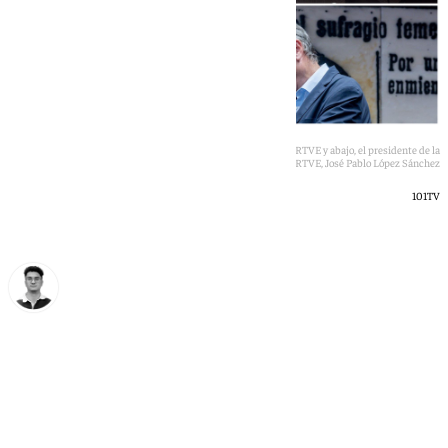
A la izquierda Fabián Ruiz, a la derecha los estudios de RTVE y abajo, el presidente de la
Corporación de RTVE, José Pablo López Sánchez
101TV
Ignacio Pérez
jueves, 25 junio 2026, 20:32
Compartir: