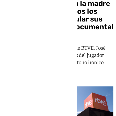
RTVE pide disculpas a la madre
de Fabián Ruiz y a todos los
andaluces por subtitular sus
declaraciones en el documental
Así lo ha expresado el presidente de RTVE, José
Pablo López, tras las declaraciones del jugador
español en DAZN, donde decía en tono irónico
"que no me subtitulen"