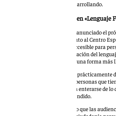
accesibilidad que RTVE está desarrollando.
RTVE anuncia un telediario en «Lenguaje F
Asimismo, José Pablo López ha anunciado el pr
Telediario en Lenguaje Fácil, junto al Centro Esp
«Lanzaremos un informativo accesible para per
cognitiva. Mediante la simplificación del lenguaj
complejos se van a entender de una forma más ll
«Yo creo que estamos hablando prácticamente 
que son sordociegos o miles de personas que ti
y que tienen el mismo derecho a enterarse de lo 
cualquier otra persona», ha defendido.
Finalmente, López ha asegurado que las audienc