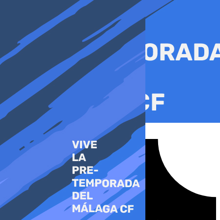
Ir
al
contenido
Tiktok