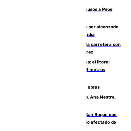
Granada despide con lágrimas y aplausos a Pepe
Habichuela
Un futbolista de 24 años muere tras ser alcanzado
por un rayo durante un partido en Tailandia
Muere un conductor tras salirse de la carretera con
su turismo en la A-480 a la altura de Jerez
Julio supera a junio en basura marina: el litoral
occidental malagueño recoge más de 33 metros
cúbicos de residuos
El Cádiz se afila ante un Granada en obras
La nueva presidenta del Parlamento, Ana Mestre,
hace parada institucional en Cádiz
Estabilizado el incendio forestal de San Roque con
19 familias aún desalojadas y un domicilio afectado de
gravedad