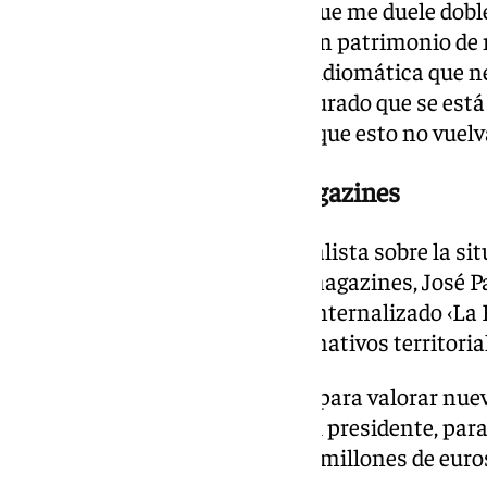
«Como andaluz, yo le confieso que me duele dobl
habla andaluza, es riqueza, es un patrimonio de 
puede tratar como una barrera idiomática que ne
declarado López, quien ha asegurado que se está 
dentro de sus protocolos «para que esto no vuelva
Internacionalización de magazines
Preguntado por el senador socialista sobre la sit
proceso de internalización de magazines, José 
en los últimos tres años se ha internalizado ‹La H
julio ‹Aquí la Tierra›, y los informativos territoria
«Vamos a aprovechar el verano para valorar nue
internalización», ha señalado el presidente, par
lograr un ahorro de cerca de 2,4 millones de eur