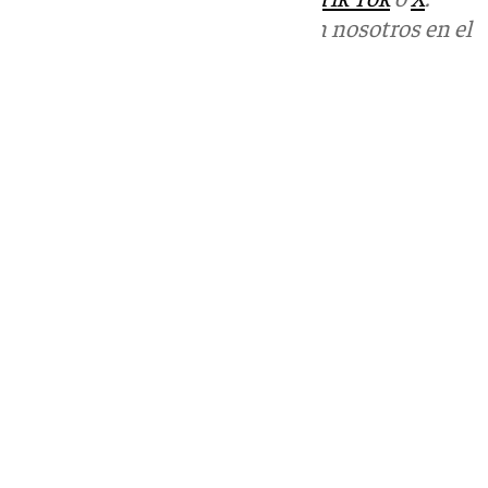
Puedes ponerte en contacto con nosotros en el
correo
informativos@101tv.es
Tags:
Últimas noticias