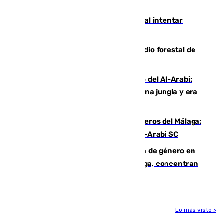
jugaba en Leganés
Ceuta suma 82 fallecidos en el mar al intentar
cruzar la frontera española
Huelva eleva a emergencia el incendio forestal de
Niebla
Juanfran Funes, sobre el duro juego del Al-Arabi:
“Por momentos nos hemos metido en una jungla y era
hasta peligroso”
Ya se han estrenado los tres delanteros del Málaga:
Eneko Jauregui, bigoleador contra el Al-Arabi SC
35 mujeres asesinadas por violencia de género en
España en este 2026: Andalucía y Málaga, concentran
el foco de la tragedia
Lo más visto >