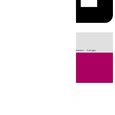
HOY
|
Fútbol
Primera División
Crisis Migratoria en Ceuta
Sucesos
LaLiga
Andalucía