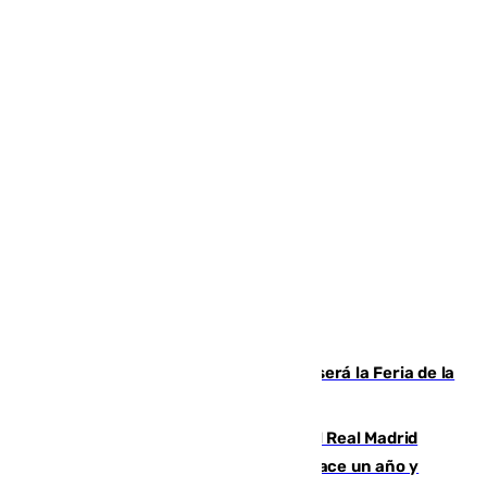
Talleres, escape room y música: así será la Feria de la
Juventud Cofrade de Málaga
El fichaje más caro de la historia del Real Madrid
costaba 105 millones de euros menos hace un año y