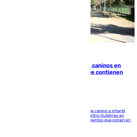
06.08.2026
Continúan los cierres de parques caninos en
Sevilla: se detectan alimentos que contienen
elementos peligrosos
En la tarde del 6 de agosto ha cerrado el parque canino e infantil
situado entre las calles Manuel Olivencia y Faustino Gutiérrez en
Sevilla Este tras detectarse alimentos con elementos que ponen en
peligro a perros y usuarios