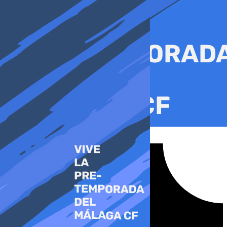
Ir
al
contenido
Tiktok