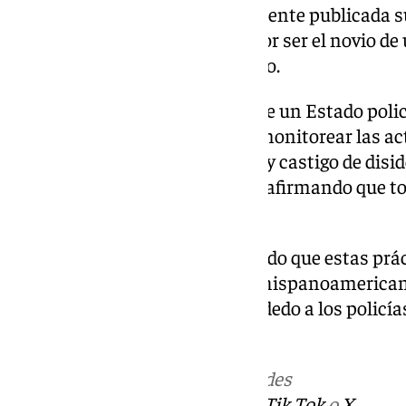
visto «troceada y convenientemente publicada su
que es completamente ilegal, por ser el novio de 
un Estado policial», ha recalcado.
«Las características comunes de un Estado polic
usar tecnologías para vigilar y monitorear las ac
represión política, persecución y castigo de disid
Gobierno», ha defendido Ayuso, afirmando que t
dando en España.
Además, Díaz Ayuso ha asegurado que estas prác
democracia en muchos países hispanoamericano
Ministerio del Interior «elegirá dedo a los policí
judicializados».
Más noticias de
101TV
en las redes
sociales:
Instagram
,
Facebook
,
Tik Tok
o
X
.