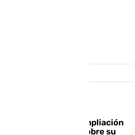
Andalucía
Díaz Ayuso, tras la ampliación
de la investigación sobre su