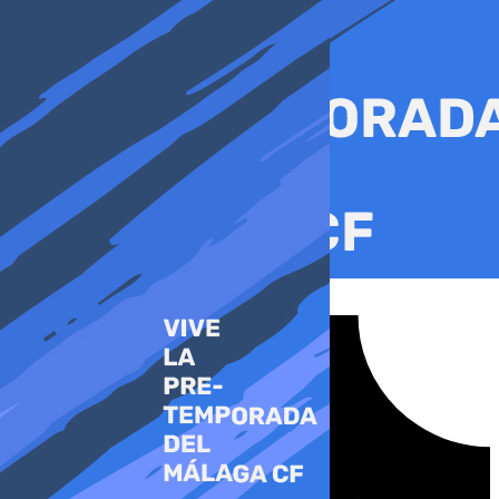
Ir
al
contenido
Tiktok