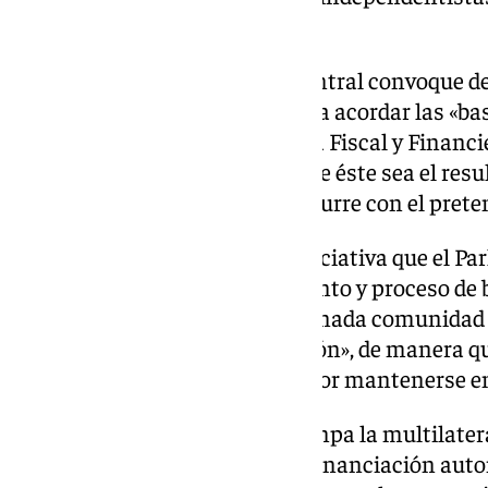
central.
Se demanda que el Gobierno central convoque 
Conferencia de Presidentes para acordar las «ba
de partida al Consejo de Política Fiscal y Financ
modelo de financiación, y no que éste sea el resu
perjuicio de los demás, como ocurre con el pret
Asimismo, el PP-A pide en la iniciativa que el P
central a que cese «en todo intento y proceso de 
pactando solo con una determinada comunidad 
régimen común y su financiación», de manera qu
en su único interés partidista por mantenerse en
Otra demanda es que «no se rompa la multilater
supuesto, en todo lo referido a financiación aut