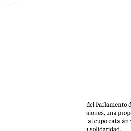
Miguel Alfonso
miércoles, 11 septiembre 2024, 13:59
Compartir:
El
PP-A
defenderá ante el Pleno del Parlamento 
primero del nuevo periodo de sesiones, una propo
pide el rechazo de la institución al
cupo catalán
central garantice la igualdad y la solidaridad.