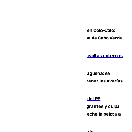
Vozinha, recibido como una estrella en Colo-Colo:
casi 30.000 aficionados arropan al héroe de Cabo Verde
en su presentación
Vithas Málaga crece en cirugías, consultas externas
y altas en el primer semestre de 2026
Mejoras del agua en la Axarquía malagueña: se
sustituye una tubería de 50 años para frenar las averías
de agua en El Borge y Almáchar
Bendodo asegura que los gobiernos del PP
"cumplirán la ley" sobre los menores migrantes y culpa
al Gobierno por "inestabilidad": "Que no eche la pelota a
las comunidades"
Una ONG malagueña ganará un año de