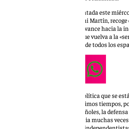
La iniciativa, que ha sido presentada este miérco
portavoz del Grupo Popular, Toni Martín, recog
de España «paralice cualquier avance hacia la in
por el separatismo» catalán y que vuelva a la «s
forma de garantizar la igualdad de todos los esp
Se pide el rechazo a la «deriva política que se e
de España y Cataluña en los últimos tiempos, po
convivencia pacífica entre españoles, la defensa 
del Estado español, consecuencia muchas veces 
irresponsables» de los partidos independentista