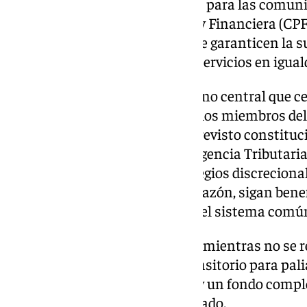
los preceptivos foros existentes para las comun
en el Consejo de Política Fiscal y Financiera (CPF
existentes en cada territorio que garanticen la s
autonómica y la prestación de servicios en igual
Asimismo, se pide que el Gobierno central que ces
composición y la estructura de los miembros de
las comunidades autónomas previsto constituci
«como la fragmentación de la Agencia Tributaria, 
gestión de ingresos o con privilegios discreciona
presupuestarios para que, a la sazón, sigan bene
solidarios del resto miembros del sistema comú
Se pide al Gobierno central que, mientras no se 
financiación, cree un fondo transitorio para pali
comunidades como Andalucía y un fondo comple
financiado con recursos del Estado.