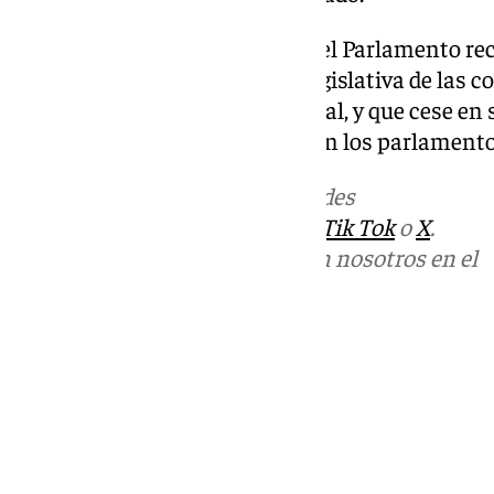
Asimismo, el PP-A plantea que el Parlamento re
respete la autonomía fiscal y legislativa de las
actual distribución competencial, y que cese en s
intromisión y confrontación con los parlament
Más noticias de
101TV
en las redes
sociales:
Instagram
,
Facebook
,
Tik Tok
o
X
.
Puedes ponerte en contacto con nosotros en el
correo
informativos@101tv.es
Tags:
Últimas noticias