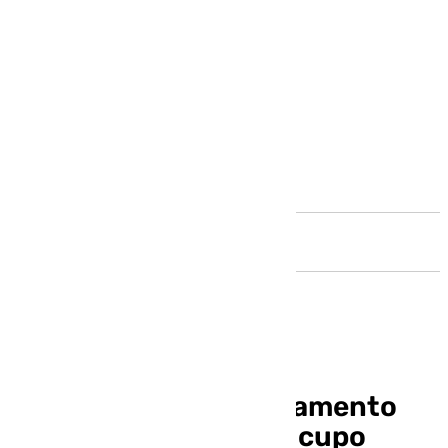
Andalucía
El PP-A pedirá al Parlamento
andaluz el rechazo al cupo