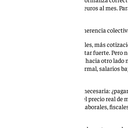
puede situarse entre 300 y 500 euros al mes. Pa
simplemente no hay margen.
Y aquí es donde aparece la incoherencia colectiv
Queremos más derechos laborales, más cotizació
Queremos un Estado del bienestar fuerte. Pero n
de sostenerlo. Preferimos mirar hacia otro lado 
equilibrios frágiles: empleo informal, salarios ba
vulnerabilidad.
La pregunta es incómoda, pero necesaria: ¿paga
Porque probablemente ese sea el precio real de 
incorporamos todos los costes laborales, fiscales
modelo que decimos defender.