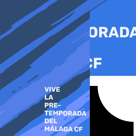
Ir
al
contenido
Tiktok