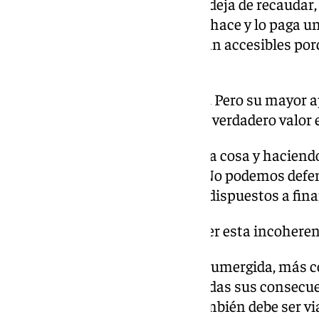
derechos, lo paga el Estado que deja de recaudar
legalmente frente a quien no lo hace y lo paga 
determinados servicios solo sean accesibles por
situación de vulnerabilidad.
La regularización era necesaria. Pero su mayor a
administrativa o migratoria. Su verdadero valor 
No podemos seguir diciendo una cosa y haciend
derechos sin aceptar su coste. No podemos defe
que, en la práctica, no estamos dispuestos a fina
¿Hasta cuándo vamos a sostener esta incoheren
Si queremos menos economía sumergida, más co
tendremos que asumirlo con todas sus consecue
no solo debe ser obligatorio. También debe ser via