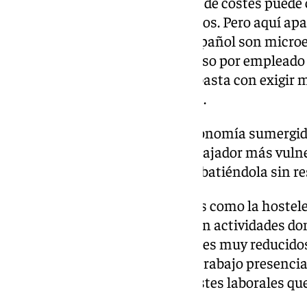
Para una empresa, un aumento de costes puede
productividad, eficiencia o precios. Pero aquí ap
el 94% del tejido empresarial español son micr
de repente? No. Mejorar el ingreso por empleado 
ratio lleva años estancado. No basta con exigir 
las condiciones para sostenerla.
Esto no es una defensa de la economía sumergida
perjudica especialmente al trabajador más vuln
por qué existe, seguiremos combatiéndola sin re
Algo parecido ocurre en sectores como la hosteler
o la logística de última milla. Son actividades
autónomos operan con márgenes muy reducidos,
y una enorme dependencia del trabajo presencial
viabilidad ha descansado en costes laborales q
plenamente formalizados.