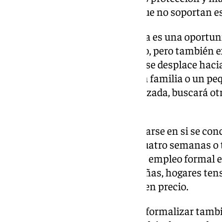
funcionando con estructuras que no soportan es
La regularización extraordinaria es una oportun
Puede aflorar empleo sumergido, pero también exi
esa informalidad simplemente se desplace haci
están dentro del sistema. Si una familia o un p
el coste de una persona regularizada, buscará ot
habremos resuelto nada.
Por eso el debate no puede quedarse en si se c
en si la Administración tarda cuatro semanas o 
es otra: cómo hacemos viable el empleo formal 
productividad, empresas pequeñas, hogares tens
compiten casi exclusivamente en precio.
Formalizar tiene coste, pero no formalizar tambi