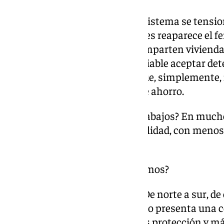
Cuando esos costes afloran, el sistema se tensio
destinos como Málaga o Baleares reaparece el 
calientes»: trabajadores que comparten vivienda
porque el coste de vida hace inviable aceptar 
puestos quedan vacantes porque, simplemente, n
esfuerzo, ingreso y capacidad de ahorro.
¿Quién acaba ocupando esos trabajos? En mucho
situaciones de mayor vulnerabilidad, con menos
de negociación.
¿Es esta la economía que queremos?
Ahí está el problema de fondo. De norte a sur, de 
islas, nuestro modelo económico presenta una c
aspiramos a más derechos, más protección y má