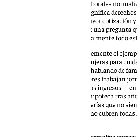
alta, cotización y condiciones laborales normaliz
necesario. Formalizar empleo significa derechos 
jurídica para quien contrata, mayor cotización
Pero también obliga a responder una pregunta 
tiempo evitando: ¿quién paga realmente todo es
El empleo doméstico es probablemente el ejemp
dependen de trabajadoras extranjeras para cuid
dependientes. Pero no estamos hablando de fa
hogares donde ambos progenitores trabajan jorna
una parte muy significativa de los ingresos —e
— se destina a pagar alquiler o hipoteca tras a
familias que dependen de guarderías que no si
que han estado en huelga y que no cubren todas 
conciliación.
Cuando esa relación laboral se formaliza correc