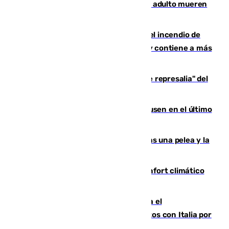
Tragedia en Italia: dos menores y un adulto mueren
en una violenta disputa familiar
340 personas más desalojadas por el incendio de
Niebla, que mantiene a 410 evacuadas y contiene a más
de 500 efectivos trabajando
Italia responde ante las "medidas de represalia" del
Gobierno de Sánchez
El Sevilla se desinfla ante el Leverkusen en el último
ensayo (1-2)
Tensión en la prisión de Alhaurín tras una pelea y la
incautación de un punzón
Málaga contabiliza 148 zonas de confort climático
para enfrentar las altas temperaturas
Marlaska notifica a la Unión Europea el
restablecimiento de controles fronterizos con Italia por
vía aérea y marítima