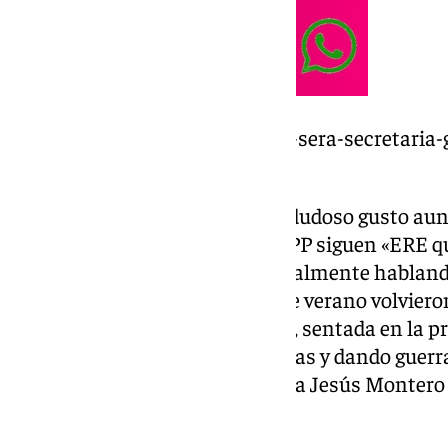
https://www.101tv.es/montero-sera-secretaria-
necesidad-primarias/
Y de propina dejó un chiste, de dudoso gusto au
de batalla política, de que en el PP siguen «ERE 
parecer, ya está liquidado judicialmente habland
Magdalena Álvarez, a la que este verano volvieron
la anulación parcial de la causa, sentada en la pr
está claro es que batiendo palmas y dando guerra
viejo’? PSOE que conforma María Jesús Montero 
distancias cortas.