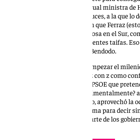
sanchista’ de Cártama, de la actual ministra de 
general de los socialistas andaluces, a la que lo
desde el principio del proceso en que Ferraz (est
como nueva líder del puño y la rosa en el Sur, c
las Marismas y sus correspondientes taifas. Eso 
«obligada» como advierte Elías Bendodo.
Un cuarto de siglo después de empezar el milenio,
Manuel Chaves, no la de Chávez con z como con
lugar) impregna el ‘nuevo viejo’ PSOE que prete
entregada demoscópica y ¿sentimentalmente?
presidente de la Junta. De hecho, aprovechó la o
Alcaldía de la Estación de Cártama para decir si
«orgullosa» de haber formado parte de los gobie
«Andalucía imparable», dice.