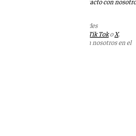
Tok
o
X
. Puedes ponerte en contacto con nosotro
informativos@101tv.es
Más noticias de
101TV
en las redes
sociales:
Instagram
,
Facebook
,
Tik Tok
o
X
.
Puedes ponerte en contacto con nosotros en el
correo
informativos@101tv.es
Tags:
Últimas noticias