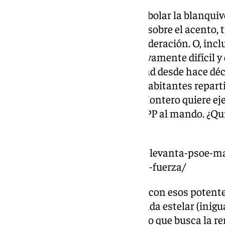
Estrategias ‘vintage’ como enarbolar la blanquive
jugar con maestría la polémica sobre el acento, t
derecha y negar la supuesta moderación. O, inclu
una Andalucía rural (algo relativamente difícil y
demoscópico) en una comunidad desde hace dé
municipios de más de 20.000 habitantes repartid
son algunos de los trucos que Montero quiere eje
«una Andalucía llorona» con el PP al mando. ¿Qu
«peronismo rociero»?
https://www.101tv.es/montero-levanta-psoe-m
ladran-porque-cabalgamos-con-fuerza/
‘Andalucía’ de Medina Azahara, con esos potentes
al himno del PSOE para la entrada estelar (inigu
en los escenarios. Un socialismo que busca la r