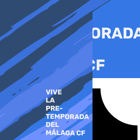
Ir
al
contenido
Tiktok