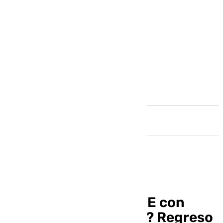
Andalucía
¿Un ‘nuevo viejo’ PSOE con
María Jesús Montero? Regreso