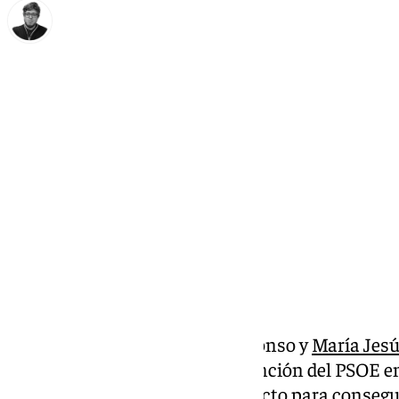
Enrique Rodríguez
sábado, 18 enero 2025, 13:54
Compartir:
Magdalena Álvarez, Luciano Alonso y
María Jes
perfectamente la de una convención del PSOE en
corresponde a 2025. Al último acto para consegui