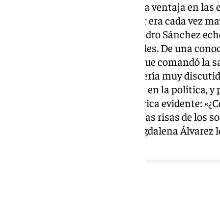
Con un Espadas defenestrado, la ventaja en las 
tranquilidad del Partido Popular era cada vez mayo
claro o un liderazgo evidente, Pedro Sánchez ec
vicepresidentas y ministras leales. De una cono
Hacienda, la médica sevillana que comandó la 
con una gestión que a la larga sería muy discutid
tablas, una experiencia sobrada en la política, y
quien además tiene fuerza retórica evidente: «¿C
acento de Madrid?» decía entre las risas de los 
recordaba que a ella como a Magdalena Álvarez 
por su acento.