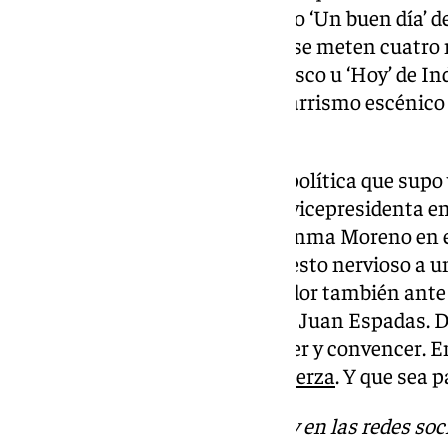
con una lista de canciones como ‘Un buen día’ de
año 2000 en la que Jota y Eric «se meten cuatro 
dejes de soñar’ de Manuel Carrasco u ‘Hoy’ de In
tema de Gloria Estefan. El macarrismo escénico 
dicho sea de paso.
María Jesús Montero, artillera política que supo 
IMEC para encalomarse como vicepresidenta en 
adelantar por la izquierda a Juanma Moreno en e
fajadora y, como poco, ya ha puesto nervioso a 
tendrá que ponerse el despertador también ante 
marcado la escasa oposición de Juan Espadas. D
visto y otra cosa será lo de vencer y convencer.
ambos ladran y cabalgan con fuerza
. Y que sea p
Descubre más noticias de 101Tv en las redes soc