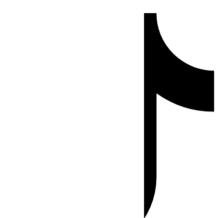
Ir
Tiktok
al
contenido