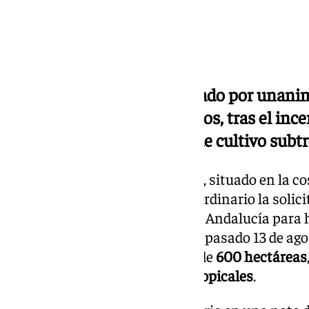
El Ayuntamiento ha aprobado por unanimi
económico para los afectados, tras el inc
hectáreas, incluidas áreas de cultivo subtr
El
Ayuntamiento de Almuñécar
, situado en la c
unanimidad en un pleno extraordinario la solici
Gobierno central y a la Junta de Andalucía para 
ocasionados por el incendio del pasado 13 de ago
Escrita
. El fuego afectó a cerca de
600 hectáreas
160 hectáreas de cultivos subtropicales
.