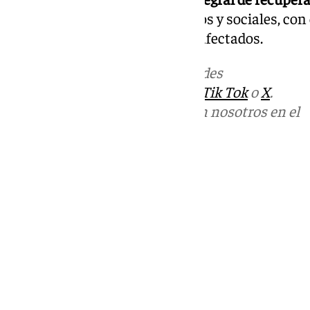
forestales, agrícolas, económicos y sociales, con 
zonas afectadas y apoyar a los afectados.
Más noticias de
101TV
en las redes
sociales:
Instagram
,
Facebook
,
Tik Tok
o
X
.
Puedes ponerte en contacto con nosotros en el
correo
informativos@101tv.es
Tags:
Últimas noticias