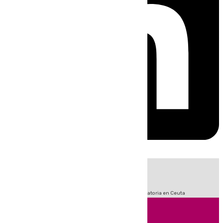
HOY
|
Sucesos
Fútbol
LaLiga
Primera División
Crisis Migratoria en Ceuta