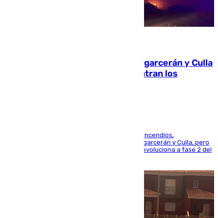
08.08.2026
Incendios de Castellón: Sierra Engarcerán y Culla
evolucionan positivamente y centran los
esfuerzos en Tírig
La UME se suma al operativo de control de los incendios,
progresando adecuadamente los de Sierra Engarcerán y Culla, pero
centrando todo el empeño en el de Culla, que evoluciona a fase 2 del
PEIF