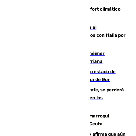
Málaga contabiliza 148 zonas de confort climático
para enfrentar las altas temperaturas
Marlaska notifica a la Unión Europea el
restablecimiento de controles fronterizos con Italia por
vía aérea y marítima
Hallan sin vida al granadino con Alzhéimer
desaparecido hace una semana en Churriana
Encuentran un cadáver en avanzado estado de
descomposición en la localidad granadina de Gor
Christantus Uche, delantero del Getafe, se perderá
toda la temporada por varias fracturas en los
ligamentos de su rodilla derecha
Expulsado de España un ciudadano marroquí
condenado por allanar una vivienda en Ceuta
Vivas niega la versión del Gobierno y afirma que aún