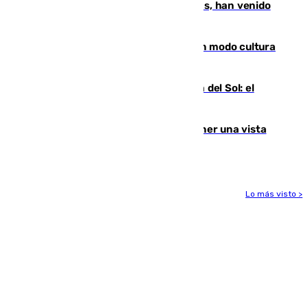
parte de los que han venido son víctimas, han venido
engañados"
Torrenueva Costa pone el verano en modo cultura
con actividades para todos los públicos
Este es el palmarés del Trofeo Costa del Sol: el
Málaga lidera la tabla con 12 triunfos
Estos son los mejores sitios para tener una vista
privilegiada del eclipse en Andalucía
Lo más visto >
Más noticias
Ver más >