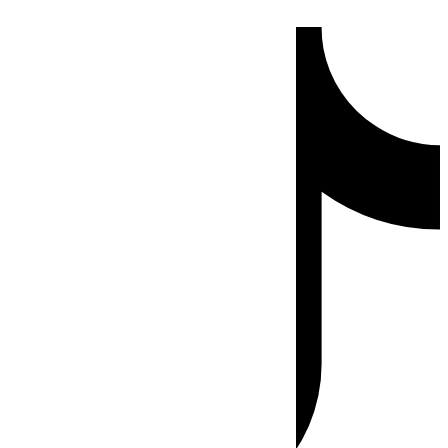
Ir
Tiktok
al
contenido