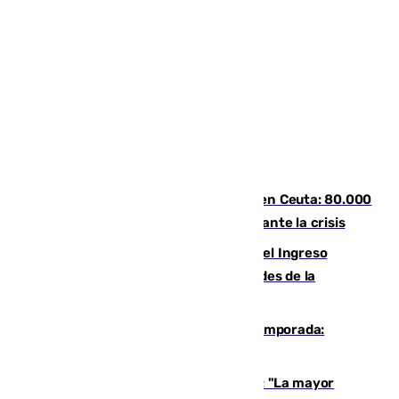
Nuevos datos de la entrada masiva en Ceuta: 80.000
personas se colaron por la frontera durante la crisis
Cádiz aumenta un 15% en el cobro del Ingreso
Mínimo Vital junto a otras particularidades de la
provincia
La 'delicatessen' de Isco en la pretemporada:
pisadita y cañito ante el Bournemouth
Un testimonio del colapso en Ceuta: "La mayor