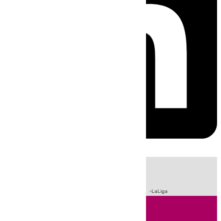
HOY
|
Sucesos
Incendios
Fútbol
Crisis Migratoria en Ceuta
LaLiga