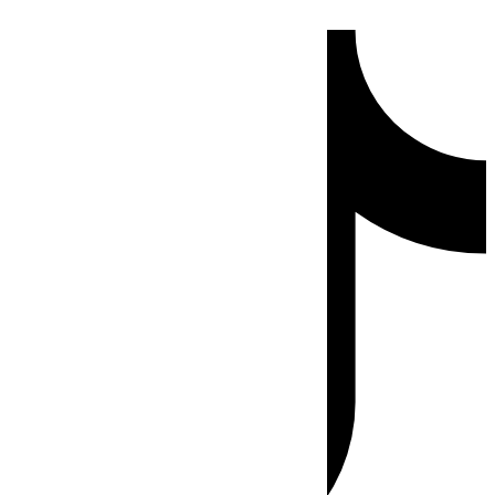
Ir
Tiktok
al
contenido