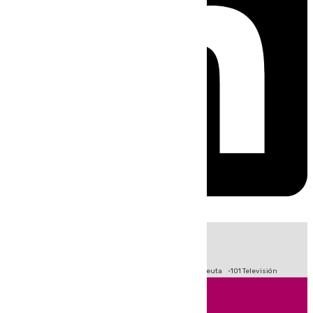
HOY
|
Fútbol
Primera División
LaLiga
Crisis Migratoria en Ceuta
101 Televisión