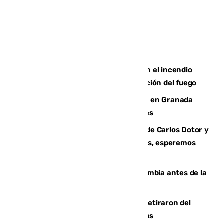
Activado el nivel 2 de emergencia en el incendio
forestal de Niebla por la compleja evolución del fuego
Controlado un incendio de rastrojos en Granada
junto a la autovía y al Callejón de Nogales
Juanfran Funes, sobre las lesiones de Carlos Dotor y
Fernando Calero: “Estamos preocupados, esperemos
que no sea nada”
Felipe VI refuerza los lazos con Colombia antes de la
llegada del nuevo presidente
Fernando Calero y Carlos Dotor se retiraron del
encuentro contra el Ceuta con molestias