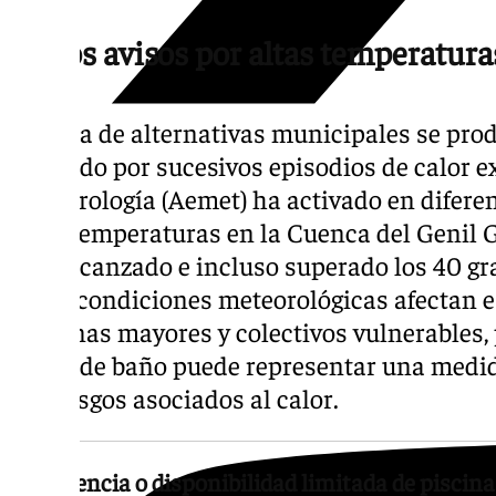
Varios avisos por altas temperatur
La falta de alternativas municipales se pr
marcado por sucesivos episodios de calor e
Meteorología (Aemet) ha activado en difere
altas temperaturas en la Cuenca del Genil 
han alcanzado e incluso superado los 40 gr
Estas condiciones meteorológicas afectan e
personas mayores y colectivos vulnerables, 
zonas de baño puede representar una medid
los riesgos asociados al calor.
La ausencia o disponibilidad limitada de piscina