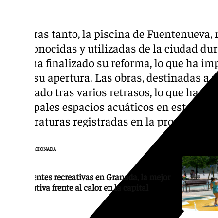
Mientras tanto, la piscina de Fuentenueva, 
más conocidas y utilizadas de la ciudad dur
justo ha finalizado su reforma, lo que ha i
antes su apertura. Las obras, destinadas a 
finalizado tras varios retrasos, lo que ha d
principales espacios acuáticos en este inic
temperaturas registradas en la provincia.
NOTICIA RELACIONADA
Las fuentes recreativas en Granada, la mejor
alternativa frente al calor en la capital