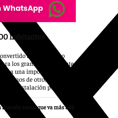
000 habitantes
onvertido así en el único
 para los granadinos durante
rovoca una importante
 vecinos de otros barrios a
a una instalación pública.
función social que va más allá