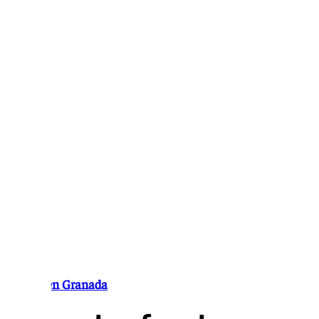
Ir
al
contenido
Verano en Granada