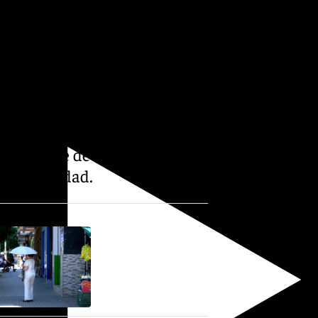
cipios del área metropolitana
 abiertas al público. Esto ha
 por desplazarse a
ternativa durante los días
al alcance de todas las
de movilidad.