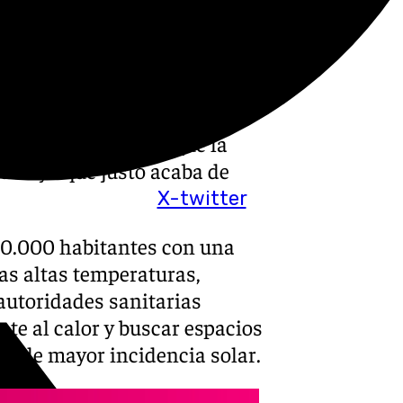
 preocupación y crítica entre
municipales disponibles para
temperaturas que durante las
a los 40 grados, la capital
 piscina municipal de
manjáyar, mientras que la
ada ya que justo acaba de
X-twitter
30.000 habitantes con una
as altas temperaturas,
autoridades sanitarias
te al calor y buscar espacios
as de mayor incidencia solar.