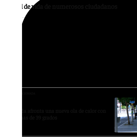
calidad de vida de numerosos ciudadanos
La situación contrasta con la de otros muni
que sí disponen de varias piscinas de verano
provocado que numerosos granadinos opten
localidades cercanas para encontrar una al
más calurosos, una posibilidad que no está 
familias debido a cuestiones económicas o 
NOTICIA RELACIONADA
Granada afronta una nueva ola de calor con
máximas de 39 grados