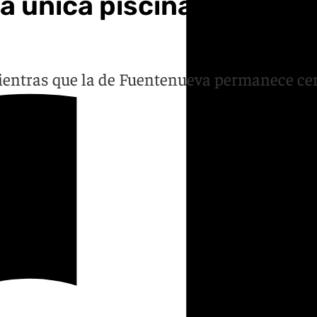
 única piscina municipal
mientras que la de Fuentenueva permanece cer