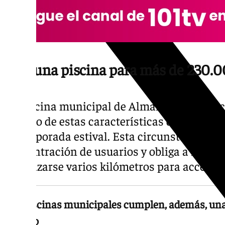
Solo una piscina para más de 230.
La piscina municipal de Almanjáyar se ha c
recurso de estas características disponible
la temporada estival. Esta circunstancia p
concentración de usuarios y obliga a muchos
desplazarse varios kilómetros para acceder 
Las piscinas municipales cumplen, además, una 
del ocio