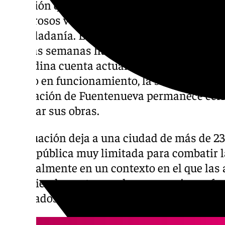
situación que se ha convertido en motivo de
numerosos vecinos: la escasez de piscinas 
la ciudadanía. En plena ola de calor y con 
últimas semanas han superado con frecuenci
granadina cuenta actualmente con una sola
verano en funcionamiento, la situada en Al
instalación de Fuentenueva permanece cerr
finalizar sus obras.
La situación deja a una ciudad de más de 2
oferta pública muy limitada para combatir l
especialmente en un contexto en el que las 
recomiendan extremar las precauciones fren
adecuados para refrescarse durante las hor