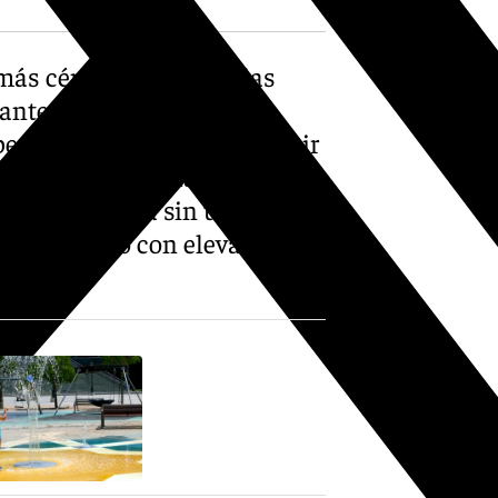
más céntrica y una de las
ante los meses de verano,
mpedido que se pueda producir
mejorar las instalaciones, han
ejado a Granada sin uno de sus
io del verano con elevadas