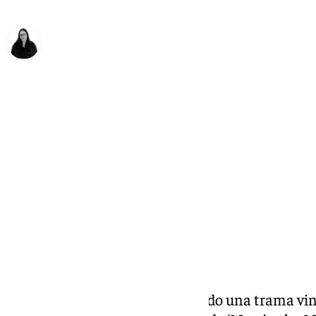
Diana Marteniuc
jueves, 2 julio 2026, 18:23
Compartir:
La Guardia Civil ha desmantelado una trama vin