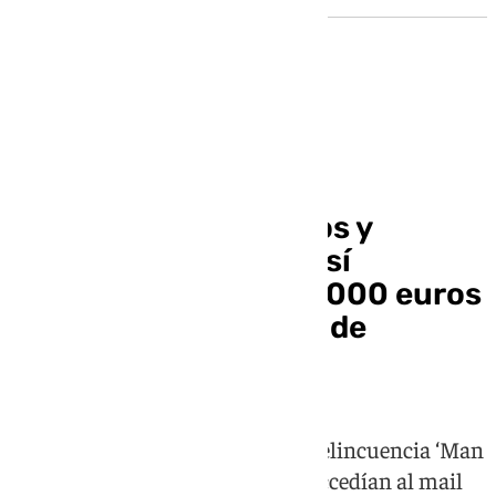
Sucesos
Interceptaban correos y
alteraban facturas: así
estafaron más de 56.000 euros
a empresas y vecinos de
Granada
Mediante la modalidad de ciberdelincuencia ‘Man
in the Middle’, los delincuentes accedían al mail