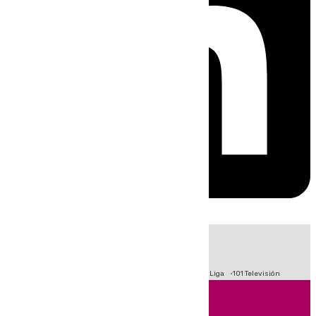
HOY
|
Fútbol
Primera División
Crisis Migratoria en Ceuta
LaLiga
101 Televisión