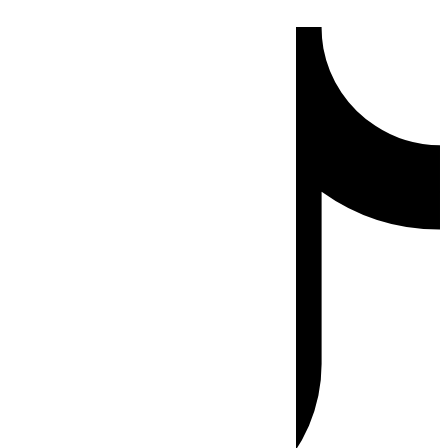
Ir
Tiktok
al
contenido