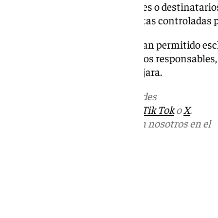
abonaban el dinero a proveedores o destinatario
los fondos terminaban en cuentas controladas po
Las distintas investigaciones han permitido escl
hechos y localizar a los presuntos responsables
provincias de Madrid y Guadalajara.
Más noticias de
101TV
en las redes
sociales:
Instagram
,
Facebook
,
Tik Tok
o
X
.
Puedes ponerte en contacto con nosotros en el
correo
informativos@101tv.es
Tags:
Sucesos
Últimas noticias