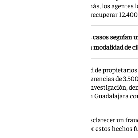
años arrestado en Madrid. Además, los agentes l
bancaria receptora del dinero y recuperar 12.400
Según la Guardia Civil, todos los casos seguían
método ‘Man in the Middle’, una modalidad de c
Posteriormente, una comunidad de propietarios
denunciaron que sendas transferencias de 3.500
llegado a sus destinatarios. La investigación, d
un joven de 22 años, detenido en Guadalajara c
estafas.
La última operación permitió esclarecer un frau
otra empresa de la provincia. Por estos hechos 
hombre de 24 años.