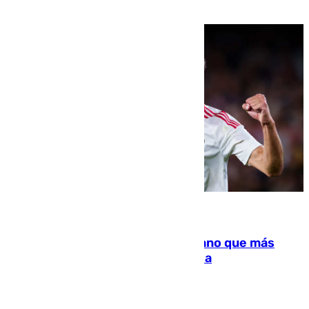
residir los familiares fuera de España
07.08.2026
Juanlu Sánchez, el sexto canterano que más
dinero deja en las arcas del Sevilla