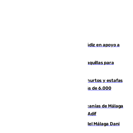
CIES NO moviliza a la provincia de Cádiz en apoyo a
la respuesta humanitaria de Ceuta
El mercado de Jerez refrigera sus taquillas para
facilitar las compras a sus visitantes
Detenida una pareja por presuntos hurtos y estafas
en Málaga tras ser descubiertos con más de 6.000
euros
Retrasos y cancelaciones en el Cercanías de Málaga
por una avería en la infraestructura de Adif
Isco, la nueva mascota del jugador del Málaga Dani
Lorenzo