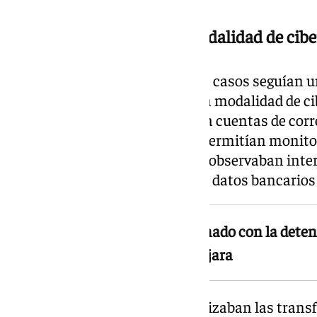
‘Man in the Middle’, una modalidad de cib
Según la Guardia Civil, todos los casos seguían
método ‘Man in the Middle’, una modalidad de ci
delincuentes lograban acceder a cuentas de cor
programas maliciosos que les permitían monito
ser detectados. Una vez dentro, observaban int
pagos o facturas y alteraban los datos bancarios
Las investigaciones han culminado con la detenc
provincias de Madrid y Guadalajara
De esta forma, las víctimas realizaban las tran