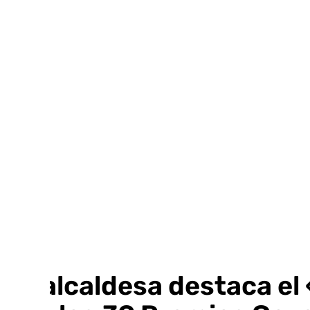
Ir
al
contenido
La alcaldesa destaca el 