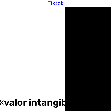
Tiktok
«valor intangible» de la