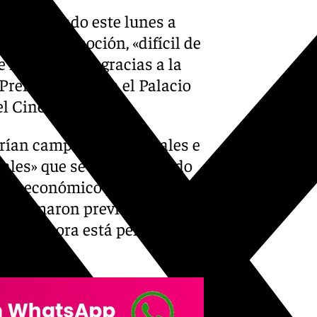
 ha destacado este lunes a
» de la promoción, «difícil de
e la Alhambra gracias a la
9 Premios
Goya
en el Palacio
l Cine.
drían campañas nacionales e
nales» que se ha conseguido
acto económico puede superar
se estimaron previamente
y que ahora está pendiente
ento.