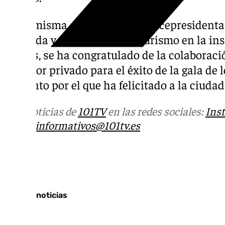
En la misma convocatoria la vicepresidenta
Granada y responsable de Turismo en la ins
Nievas, se ha congratulado de la colaboraci
el sector privado para el éxito de la gala de
conjunto por el que ha felicitado a la ciuda
Más noticias de
101TV
en las redes sociales:
Ins
correo
informativos@101tv.es
Tags:
Últimas noticias