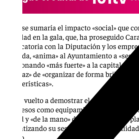
A ello se sumaría el impacto «social» que c
la ciudad en la gala, que, ha proseguido Ca
convocatoria con la Diputación y los empre
Granada, «anima» al Ayuntamiento a «segui
posicionando «más fuerte» a la capital gra
es capaz» de «organizar de forma brillante» 
características».
«Lo ha vuelto a demostrar el fin de semana 
Congresos como equipamiento emblemático» 
ciudad y «de la mano» de una «magnífica pla
«garantizando su seguridad y la normalidad»
Carazo.