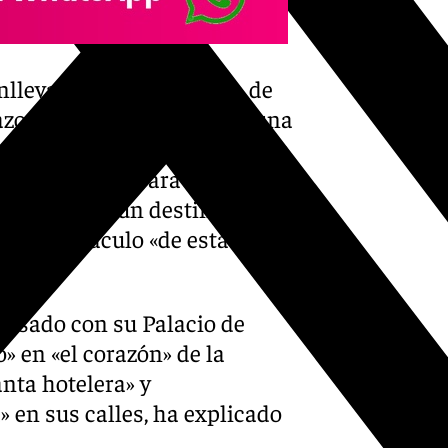
onlleva el «protagonismo» de
razo en su intervención en una
sarios sobre los congresos en
r trabajando» para continuar
nadina como un destino «que
un espectáculo «de estas
pasado con su Palacio de
en «el corazón» de la
nta hotelera» y
 en sus calles, ha explicado