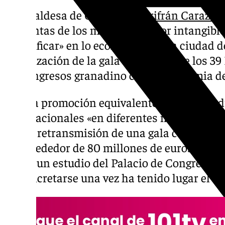
La alcaldesa de Granada,
Marifrán Carazo
,
preguntas de los medios el «valor intangible
cuantificar» en lo económico, de la ciudad d
organización de la gala de entrega de los 3
de Congresos granadino con la Academia de
Es una promoción equivalente a la que ten
internacionales «en diferentes medios y ca
con la retransmisión de una gala cuyo imp
los alrededor de 80 millones de euros que 
según un estudio del Palacio de Congresos, 
de concretarse una vez ha tenido lugar el ev