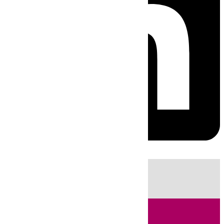
HOY
|
Fútbol
Sucesos
Cádiz
LaLiga
Campo de Gibraltar