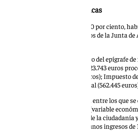
Impacto de viviendas turísticas
Con la ocupación hotelera del 90 por ciento, ha
las 21.061 plazas que según datos de la Junta d
viviendas de uso turístico.
El informe recoge a su vez dentro del epígrafe d
para la Hacienda Pública de 3.623.743 euros pr
sobre los Productos (882.249 euros); Impuesto de
cotizaciones a la Seguridad Social (562.445 euros)
Dentro de los valores inducidos, entre los que se
ya referido, y valor contingente (variable económi
el valor hipotético que le concede la ciudadanía y
estipula para este caso último unos ingresos de 