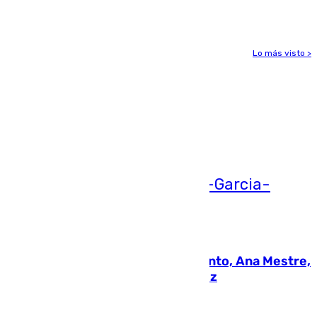
gravedad
Lo más visto >
Más noticias
Ver más >
05.08.2026
La nueva presidenta del Parlamento, Ana Mestre,
hace parada institucional en Cádiz