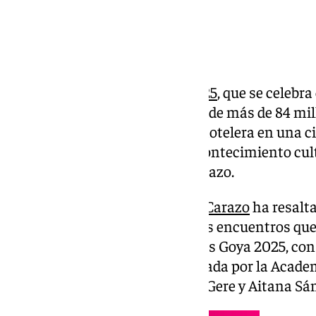
La gala de los
Premios Goya 2025
, que se celebr
Granada, reportará un impacto de más de 84 mill
un lleno técnico de ocupación hotelera en una ci
diario relacionadas con este acontecimiento cul
lunes la alcaldesa, Marifrán Carazo.
A preguntas de los periodistas,
Carazo
ha resalta
Católica como «epicentro» de los encuentros que
participación de cineastas de los Goya 2025, con 
programación conjunta preparada por la Academ
final de la semana con Richard Gere y Aitana Sá