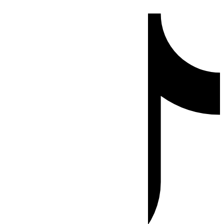
Ir
Tiktok
al
contenido