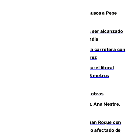
Granada despide con lágrimas y aplausos a Pepe
Habichuela
Un futbolista de 24 años muere tras ser alcanzado
por un rayo durante un partido en Tailandia
Muere un conductor tras salirse de la carretera con
su turismo en la A-480 a la altura de Jerez
Julio supera a junio en basura marina: el litoral
occidental malagueño recoge más de 33 metros
cúbicos de residuos
El Cádiz se afila ante un Granada en obras
La nueva presidenta del Parlamento, Ana Mestre,
hace parada institucional en Cádiz
Estabilizado el incendio forestal de San Roque con
19 familias aún desalojadas y un domicilio afectado de