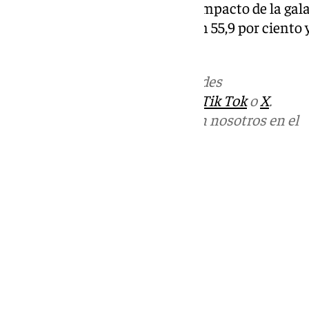
Se desprende asimismo que el impacto de la gala
Interior Bruto cultural sea de un 55,9 por ciento 
general de Granada.
Más noticias de
101TV
en las redes
sociales:
Instagram
,
Facebook
,
Tik Tok
o
X
.
Puedes ponerte en contacto con nosotros en el
correo
informativos@101tv.es
Tags:
Últimas noticias