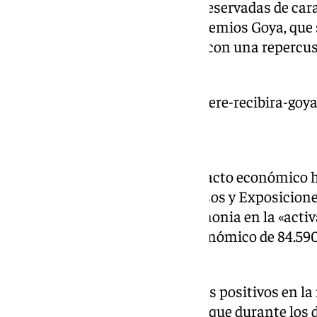
ciento de sus 16.402 camas ya reservadas de cara
febrero de la 39 edición de los Premios Goya, que
mediático 71 millones de euros con una repercus
ciudad de 84.590.416 euros.
https://www.101tv.es/richard-gere-recibira-goy
Generación de 600 empleos
Este estudio preliminar de impacto económico ha
dirección del Palacio de Congresos y Exposicion
enorme repercusión de la ceremonia en la «acti
granadina» con un impacto económico de 84.590.
600 empleos.
Asimismo, se destaca los efectos positivos en 
referente de la cultura en tanto que durante los 