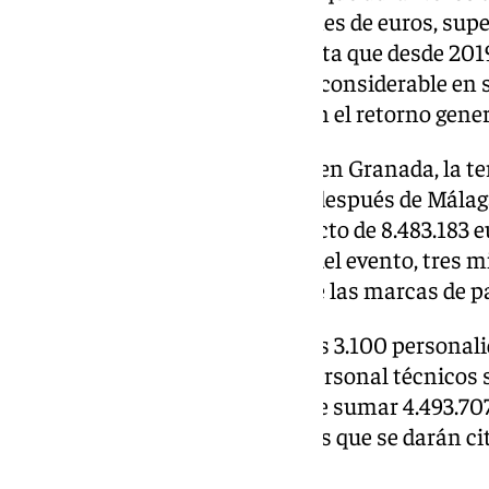
inducido mediático de 71 millones de euros, super
millones, una vez que se constata que desde 2019
experimentado un incremento considerable en 
repercutiendo positivamente en el retorno gene
La ceremonia de los Goya 2025 en Granada, la te
la gran noche del cine español después de Málaga
y 2023), tendrá un impacto directo de 8.483.183 e
realizados por la organización del evento, tres mi
suman 500.000 procedentes de las marcas de pa
Además, solo el hospedaje de las 3.100 personal
teatro, música, académicos y personal técnicos
euros, previsión a la que hay que sumar 4.493.70
producido por los 28.461 turistas que se darán ci
semana.