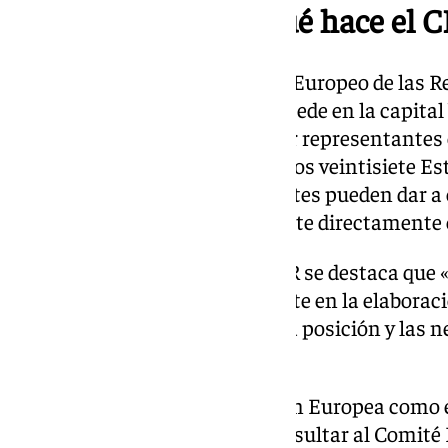
¿En qué consiste y qué hace el 
En la página propia del Comité Europeo de las Re
organismo creado en 1994 con sede en la capital 
Unión Europea «compuesto por representantes el
regional, procedentes de todos los veintisiete E
través del CDR, los representantes pueden dar a
legislación de la UE que repercute directamente 
Sobre las competencias del CDR se destaca que «
ciudades participar formalmente en la elaboració
garantizando que se respeten la posición y las n
regionales y locales».
De este modo, tanto la Comisión Europea como el
Parlamento Europeo deben consultar al Comité E