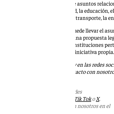
elaborar actos legislativos sobre asuntos relac
local y regional, como la sanidad, la educación, el
cohesión económica y social, el transporte, la en
De no ser así, este organismo puede llevar el asu
Además, cuando el CDR recibe una propuesta legi
dictamen y lo hace llegar a las instituciones per
también emite dictámenes por iniciativa propia
Descubre más noticias de 101Tv en las redes soc
Tok
o
X
. Puedes ponerte en contacto con nosotro
informativos@101tv.es
Más noticias de
101TV
en las redes
sociales:
Instagram
,
Facebook
,
Tik Tok
o
X
.
Puedes ponerte en contacto con nosotros en el
correo
informativos@101tv.es