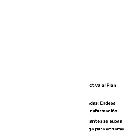
Otro incendio en Granada: el fuego activa al Plan
Infoca en Pinos Puente
Más potencia para las Tres Mil Viviendas: Endesa
pone en marcha un nuevo centro de transformación
Un cartel intenta evitar que los visitantes se suban
encima de los leones del Puerto de Málaga para echarse