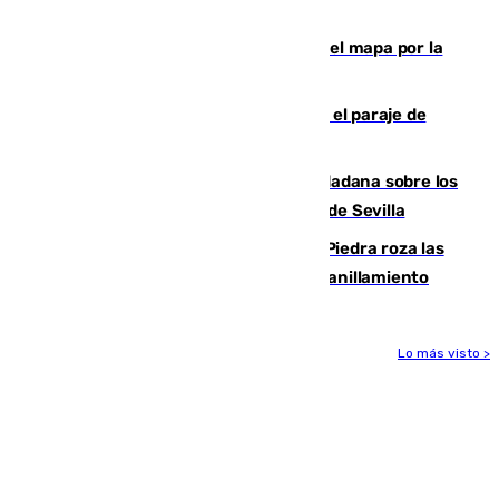
una foto
Cádiz-Tinduf: veinte años cruzando el mapa por la
infancia saharaui
Estabilizado un incendio forestal en el paraje de
Arroyo Vaqueros de Estepona
PSOE y Vox critican la consulta ciudadana sobre los
toldos que ha lanzado el Ayuntamiento de Sevilla
La laguna malagueña de Fuente de Piedra roza las
30.000 parejas de flamencos antes del anillamiento
Lo más visto >
Más noticias
Ver más >