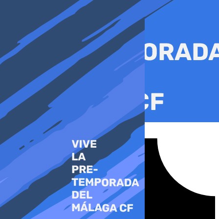
Ir
al
contenido
Tiktok