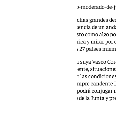
https://www.101tv.es/el-sexenio-moderado-de
A fin de cuenta, los ‘lobbys’ y muchas grandes d
carácter supranacional y la presencia de un anda
europea solamente puede ser visto como algo pos
que debe tener una visión periférica y mirar por 
organización que conforman los 27 países miemb
Por ejemplo, consta una reunión suya Vasco Cord
sucederá en el cargo. Evidentemente, situaciones
pescadores del Mediterráneo por las condiciones
para la pesca de arrastre o la siempre candente
serán temas en los que Moreno podrá conjugar m
doble vertiente como presidente de la Junta y p
la UE.