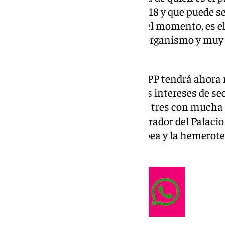
comunidad autónoma desde 2018 y que puede ser
intereses de los andaluces. Por el momento, es e
Popular Europeo) a dirigir este organismo y muy 
designación.
La voz del líder autonómico del PP tendrá ahora
juegan en muchas ocasiones los intereses de sec
pesca o el transporte, por situar tres con mucha 
hecho, Moreno desde que es morador del Palaci
tenido un ojo en la Unión Europea y la hemerot
ámbito continental.