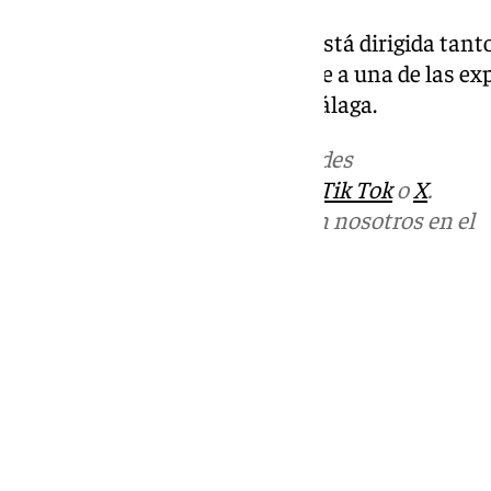
La entrada al evento es libre, y está dirigida ta
visitantes que quieran acercarse a una de las e
auténticas de la provincia de Málaga.
Más noticias de
101TV
en las redes
sociales:
Instagram
,
Facebook
,
Tik Tok
o
X
.
Puedes ponerte en contacto con nosotros en el
correo
informativos@101tv.es
Tags:
Axarquía
Moclinejo
Últimas noticias