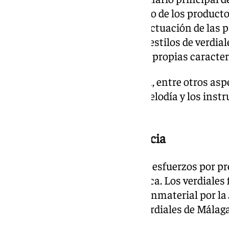
brindis con vino Moscatel —uno de los producto
de la Axarquía— seguido de la actuación de las 
representados los tres grandes estilos de verdial
el de Almogía, cada uno con sus propias caracter
Estos tres estilos se diferencian, entre otros asp
sombreros de los fiesteros, la melodía y los in
baile y el cante.
Patrimonio vivo de la provincia
El encuentro se enmarca en los esfuerzos por pr
cultural inmaterial de la comarca. Los verdiale
de Interés Cultural de carácter inmaterial por la
más importante, la Fiesta de Verdiales de Málaga
diciembre.