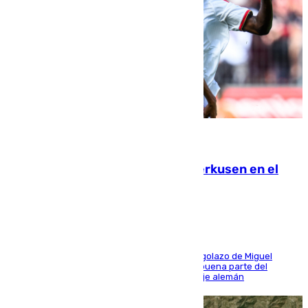
08.08.2026
El Sevilla se desinfla ante el Leverkusen en el
último ensayo (1-2)
El conjunto de Luis García se adelantó con un golazo de Miguel
Sierra y ofreció buenas sensaciones durante buena parte del
encuentro, pero acabó cediendo ante el empuje alemán