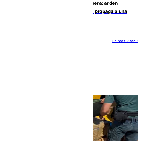
Incendio en un vertedero de Antequera: arden
chatarra, muebles y palets y el fuego se propaga a una
zona de monte
Lo más visto >
Más noticias
Ver más >