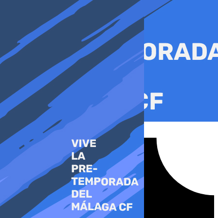
Ir
al
contenido
Tiktok