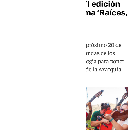
Moclinejo celebra la VI edición
de Verdiales con el lema ‘Raíces,
Campo y Verdial’
El municipio malagueño acoge el próximo 20 de
junio un encuentro que reúne a pandas de los
estilos de Montes, Comares y Almogía para poner
en valor el patrimonio inmaterial de la Axarquía