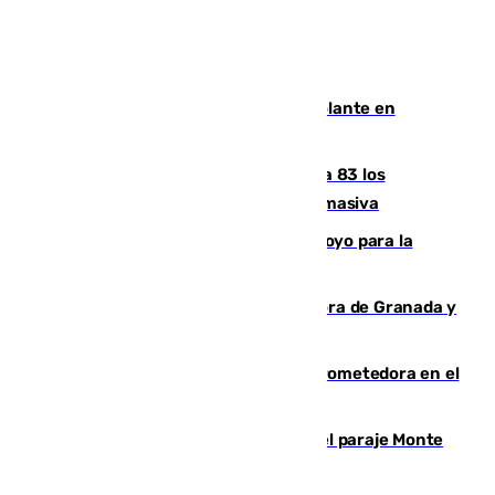
Muere un hombre de un infarto al volante en
Granada
La crisis migratoria de Ceuta eleva a 83 los
fallecidos en sus aguas tras la entrada masiva
Venezuela agradece a España su apoyo para la
reconstrucción tras los terremotos
Arde un coche en el Puerto de la Mora de Granada y
provoca un incendio forestal
El año 2007, una generación muy prometedora en el
mundo del fútbol
Extinguido un incendio forestal en el paraje Monte
de la Tortuga de Málaga