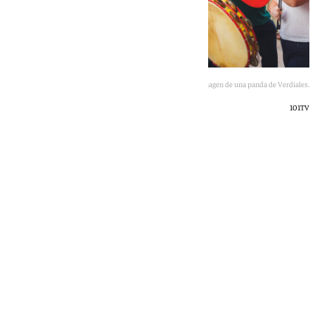
Cartel de la celebración y una imagen de una panda de Verdiales.
101TV
101 TV
miércoles, 3 junio 2026, 17:56
Compartir: