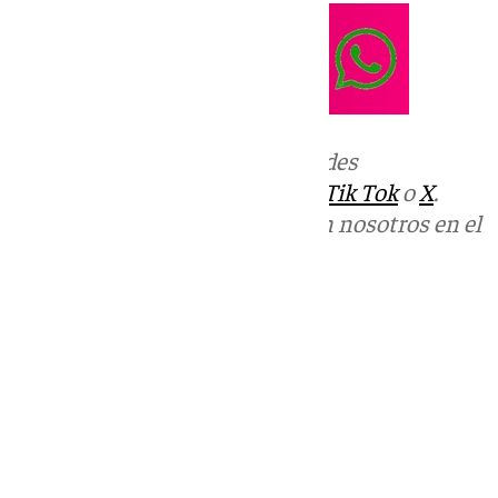
Más noticias de
101TV
en las redes
sociales:
Instagram
,
Facebook
,
Tik Tok
o
X
.
Puedes ponerte en contacto con nosotros en el
correo
informativos@101tv.es
Tags:
Últimas noticias