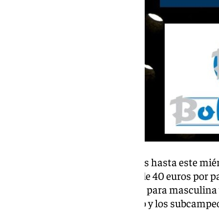
Las inscripciones están abiertas hasta este miérc
las App Vola.plus y el precio es de 40 euros por pa
y 4ª para femenina, 2ª, 3ª, 4ª y 5ª para masculin
recibirán 200 euros en metálico y los subcampeo