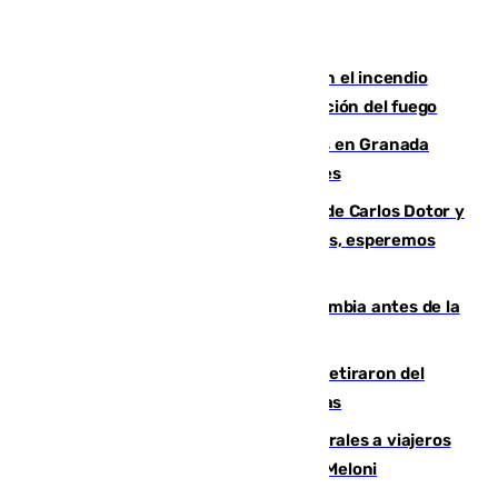
Activado el nivel 2 de emergencia en el incendio
forestal de Niebla por la compleja evolución del fuego
Controlado un incendio de rastrojos en Granada
junto a la autovía y al Callejón de Nogales
Juanfran Funes, sobre las lesiones de Carlos Dotor y
Fernando Calero: “Estamos preocupados, esperemos
que no sea nada”
Felipe VI refuerza los lazos con Colombia antes de la
llegada del nuevo presidente
Fernando Calero y Carlos Dotor se retiraron del
encuentro contra el Ceuta con molestias
España restablece controles temporales a viajeros
procedentes de Italia como repuesta a Meloni