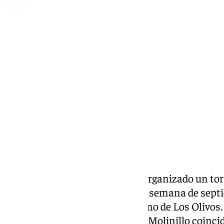
Lynx Devs
martes, 24 septiembre 2024, 12:15
Compartir:
La hermandad de la Piedad ha organizado un torn
que se celebrará el último fin de semana de septie
instalaciones del colegio agustino de Los Olivo
por la hermandad del barrio del Molinillo coinci