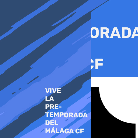
Ir
al
contenido
Tiktok