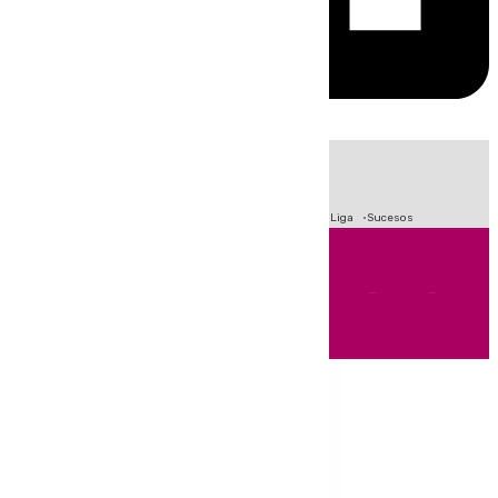
HOY
|
Fútbol
Primera División
Crisis Migratoria en Ceuta
LaLiga
Sucesos
Andalucía