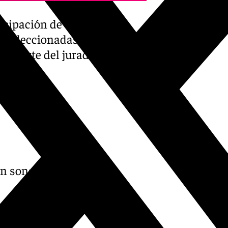
ticipación de 44
do seleccionadas como
or parte del jurado, que
n son: