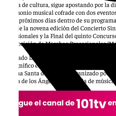
vocalía de cultura, sigue apostando por la dif
patrimonio musical cofrade con dos evento
en los próximos días dentro de su programa
trata de la novena edición del Concierto S
Procesionales y la Final del quinto Concurs
Composición de Marchas Procesionales ‘Maes
El sábado 15 de marzo, la iglesia de San Juli
el magnífico escenario de la Final de este p
Semana Santa de Málaga, organizado por la
Señora de los Ángeles y la banda de música 