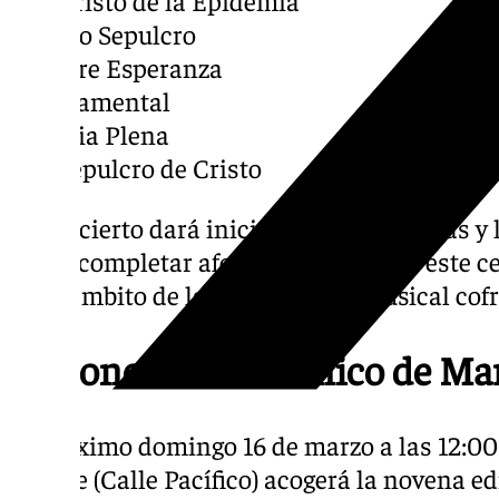
– Santo Sepulcro
– Madre Esperanza
– Sacramental
– Gratia Plena
– El Sepulcro de Cristo
El concierto dará inicio a las 20:00 horas y l
hasta completar aforo, consolidando este 
en el ámbito de la composición musical cof
IX Concierto Sinfónico de Ma
El próximo domingo 16 de marzo a las 12:00 
Neville (Calle Pacífico) acogerá la novena e