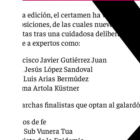
En esta edición, el certamen ha visto la par
composiciones, de las cuales nueve han si
finalistas tras una cuidadosa deliberación p
incluye a expertos como:
– Francisco Javier Gutiérrez Juan
– Juan Jesús López Sandoval
– José Luis Arias Bermúdez
– Paloma Artola Küstner
Las marchas finalistas que optan al galardó
– Tronos de fe
– Lilia Sub Vunera Tua
– Al Cristo de la Epidemia