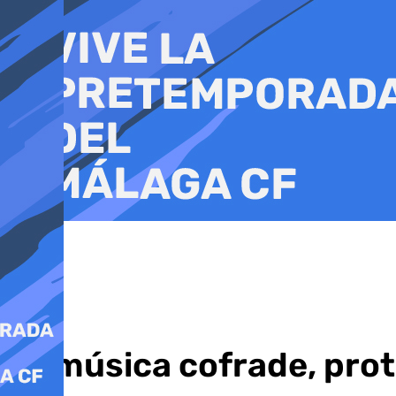
Ir
al
contenido
La música cofrade, pro