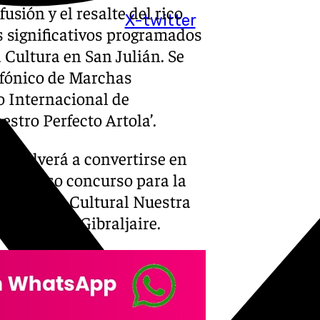
usión y el resalte del rico
X-twitter
s significativos programados
 Cultura en San Julián. Se
infónico de Marchas
o Internacional de
tro Perfecto Artola’.
án volverá a convertirse en
restigioso concurso para la
 Sociedad Cultural Nuestra
Miraflores-Gibraljaire.