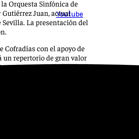
 la Orquesta Sinfónica de
 Gutiérrez Juan, actual
Youtube
 Sevilla. La presentación del
ón.
e Cofradías con el apoyo de
 un repertorio de gran valor
 la recuperación de piezas
re ellas, resaltan las
e celebran su centenario, así
 (1988) de Perfecto Artola,
ac.
 1925) [Centenario]