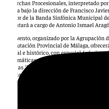
de Marchas Procesionales, interpretado por
Málaga bajo la dirección de Francisco Javier
director de la Banda Sinfónica Municipal de
acto estará a cargo de Antonio Ismael Arag
Este evento, organizado por la Agrupación d
la Diputación Provincial de Málaga, ofrecerá
musical e histórico, con especial énfasis en
emblemáticas y aniversarios destacados. Ent
marchas ‘La Estrella Sublime’ y ‘Mektub’, qu
como la recuperación de ‘Pregón del Rescate’
adaptada para orquesta por Ernesto Aurign
Programa del concierto:
– La Estrella Sublime (Manuel López Farfán,