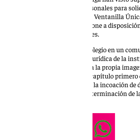
de poder emplear sus datos personales para solici
diversos fármacos a través de la Ventanilla Únic
aplicación que la corporación pone a disposición 
realización de trámites colegiales.
Así lo han asegurado desde el colegio en un com
que en la denuncia, la asesoría jurídica de la ins
contra la intimidad, el derecho a la propia image
de los tipificados en el título X, capítulo primero 
ministerio fiscal que «proceda a la incoación de 
averiguación de los hechos y determinación de 
responsables».