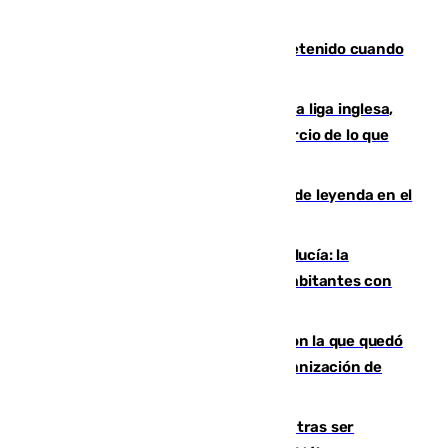
Mata a su expareja en Murcia y es detenido cuando
huía hacia Granada
El Boreham Wood, equipo de la quinta liga inglesa,
rechaza una oferta equivalente a un tercio de lo que
vale el club por un jugador
La familia Hernangómez: un legado de leyenda en el
mundo del baloncesto
Nuevo récord de población en Andalucía: la
comunidad supera los 8,7 millones de habitantes con
una alta tasa de extranjeros
Agrede sexualmente a una mujer con la que quedó
por Instagram: dos años prisión e indemnización de
9.000 euros
Un turista de 17 años, hospitalizado tras ser