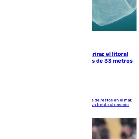
05.08.2026
Julio supera a junio en basura marina: el litoral
occidental malagueño recoge más de 33 metros
cúbicos de residuos
La actividad veraniega incrementa la presencia de restos en el mar,
aunque los datos reflejan una evolución positiva frente al pasado
verano