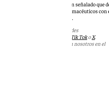
institución colegial, quienes han señalado que 
continuo contacto con el de Farmacéuticos con el
relativas a las recetas privadas».
Más noticias de
101TV
en las redes
sociales:
Instagram
,
Facebook
,
Tik Tok
o
X
.
Puedes ponerte en contacto con nosotros en el
correo
informativos@101tv.es
Tags:
Últimas noticias