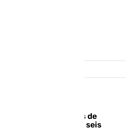
Andalucía
El Colegio de Médicos de
Málaga denuncia que seis