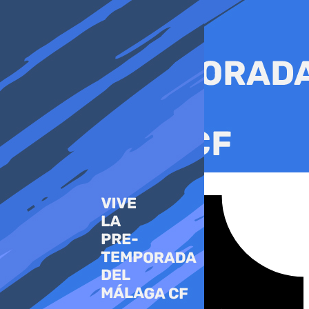
Ir
al
contenido
Tiktok