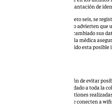
habrían sido víctimas de la suplantación de iden
El último caso, que hace el número seis, se regis
cuando en Atención al Colegiado advierten que u
recetas justo después de haber cambiado sus dato
localizada por parte del colegio, la médica asegur
que la asesoría jurídica ha incluido esta posible
ante Fiscalía.
RECOMENDACIÓN
Debido a estos hechos, y con el fin de evitar posib
Médicos de Málaga ha recomendado a toda la cole
cada vez que se finalicen las gestiones realizada
‘app’ Commálaga y que nunca se conecten a wifis