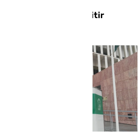
facultativos han sido
suplantados para emitir
recetas