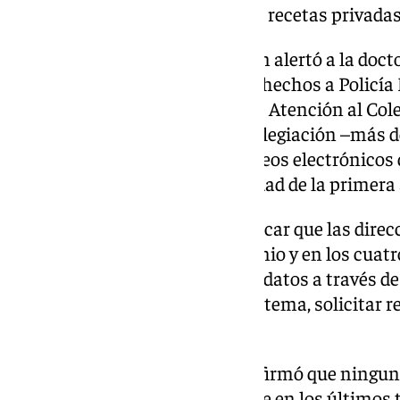
poder, posteriormente, solicitar recetas privada
En ese momento, la corporación alertó a la doctor
recomendó que denunciase los hechos a Policía 
posteriores, el departamento de Atención al Col
cabo un rastreo entre toda la colegiación –más 
comprobar si existían más correos electrónicos d
persona que suplantó la identidad de la primera 
Esta búsqueda permitió identificar que las direc
médicos contenían dicho dominio y en los cuatro
habían solicitado modificación datos a través d
una vez ya podían acceder al sistema, solicitar r
Única.
Tras contactar con ellos se confirmó que ningun
personalmente gestiones online en los últimos 