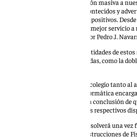
«Hemos enviado una información masiva a nuest
conocimiento de los hechos acontecidos y advert
medidas de seguridad en sus dispositivos. Desde
cada día por ofrecer un mayor y mejor servicio 
el presidente del colegio, el doctor Pedro J. Navar
Tras la suplantación de las identidades de estos s
Málaga ha implementado medidas, como la doble v
detectar posibles incidencias.
Las consultas realizadas por el colegio tanto al
de datos como a la empresa informática encarg
base de datos colegial llevan a la conclusión de 
haber finalizado la sesión en sus respectivos dis
«No obstante este término se resolverá una vez fi
policía judicial siguiendo las instrucciones de F