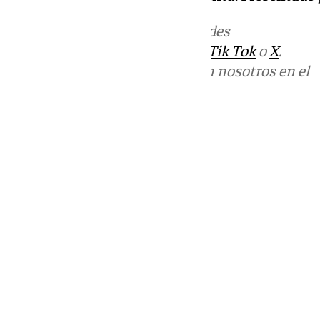
Más noticias de
101TV
en las redes
sociales:
Instagram
,
Facebook
,
Tik Tok
o
X
.
Puedes ponerte en contacto con nosotros en el
correo
informativos@101tv.es
Tags:
Últimas noticias