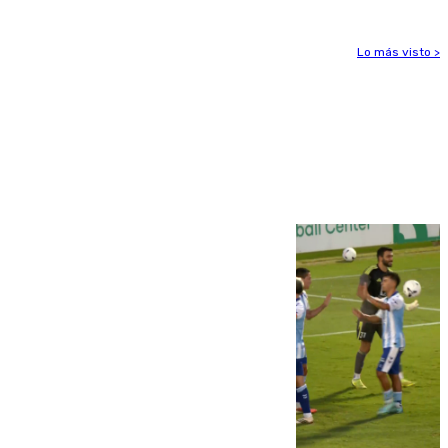
Lo más visto >
Más noticias
Ver más >