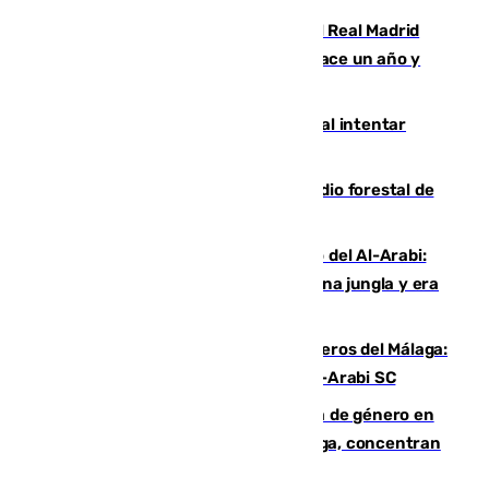
El fichaje más caro de la historia del Real Madrid
costaba 105 millones de euros menos hace un año y
jugaba en Leganés
Ceuta suma 82 fallecidos en el mar al intentar
cruzar la frontera española
Huelva eleva a emergencia el incendio forestal de
Niebla
Juanfran Funes, sobre el duro juego del Al-Arabi:
“Por momentos nos hemos metido en una jungla y era
hasta peligroso”
Ya se han estrenado los tres delanteros del Málaga:
Eneko Jauregui, bigoleador contra el Al-Arabi SC
35 mujeres asesinadas por violencia de género en
España en este 2026: Andalucía y Málaga, concentran
el foco de la tragedia