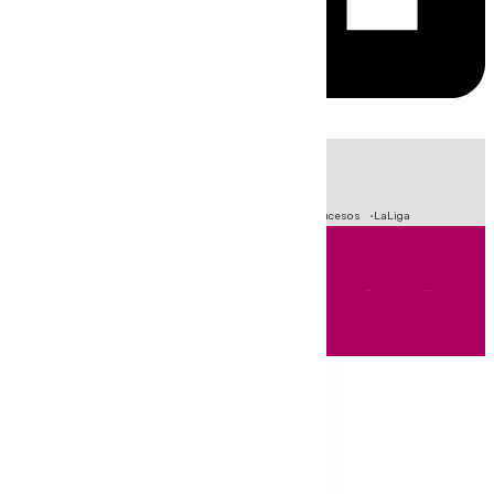
HOY
|
Fútbol
Primera División
Crisis Migratoria en Ceuta
Sucesos
LaLiga
Andalucía