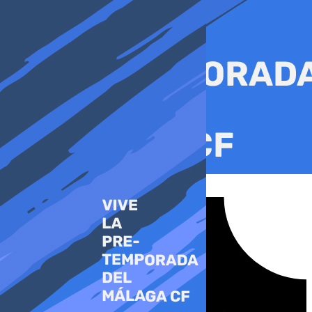
Ir
al
contenido
Tiktok