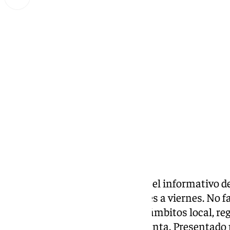
Miguel Alfonso
miércoles, 2 octubre 2024, 19:11
Compartir:
Las noticias de 101tv
Málaga
es el informativo de
Málaga. Desde las 20.00 de lunes a viernes. No fal
noticias más relevantes en los ámbitos local, reg
social, deportivo y la Semana Santa. Presentad