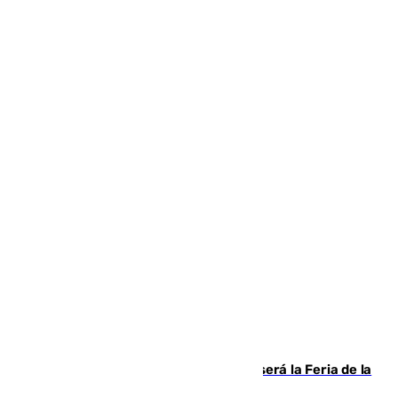
Talleres, escape room y música: así será la Feria de la
Juventud Cofrade de Málaga