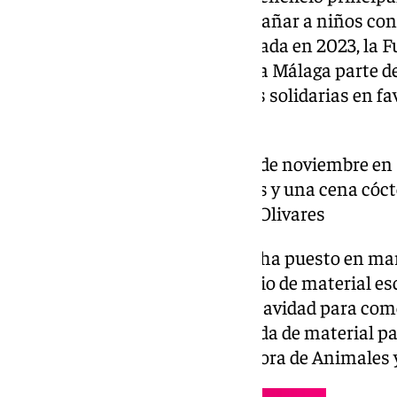
organización dedicada a acompañar a niños con
terminales y a sus familias. Creada en 2023, l
con el compromiso de devolver a Málaga parte de 
impulsando diversas iniciativas solidarias en fa
vulnerabilidad.
El evento se celebrará el 13 de noviembre en
música en directo, subastas y una cena cóct
destinados a la Fundación Olivares
En apenas dos años, la entidad ha puesto en m
solidarias en La Fábrica a cambio de material e
Olivares, menús solidarios en Navidad para com
la Noche, y campañas de recogida de material pa
beneficio de la Sociedad Protectora de Animales 