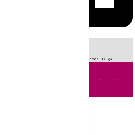
HOY
|
Fútbol
Primera División
Crisis Migratoria en Ceuta
Sucesos
LaLiga
Andalucía