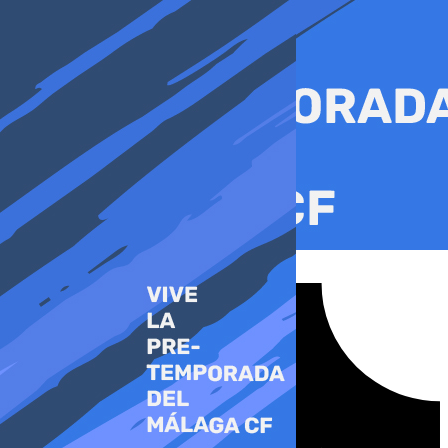
Ir
al
contenido
Tiktok