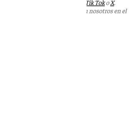
sociales:
Instagram
,
Facebook
,
Tik Tok
o
X
.
Puedes ponerte en contacto con nosotros en el
correo
informativos@101tv.es
Tags:
Últimas noticias