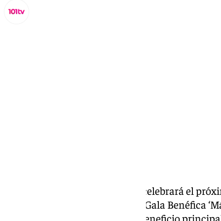
Miguel Alfonso
miércoles, 15 octubre 2025, 13:25
Compartir:
La Fundación Grupo Premium celebrará el pró
horas
en La Fábrica del Soho la Gala Benéfica ‘M
que busca recaudar fondos en beneficio principal