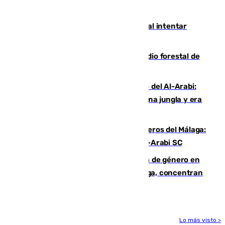
jugaba en Leganés
Ceuta suma 82 fallecidos en el mar al intentar
cruzar la frontera española
Huelva eleva a emergencia el incendio forestal de
Niebla
Juanfran Funes, sobre el duro juego del Al-Arabi:
“Por momentos nos hemos metido en una jungla y era
hasta peligroso”
Ya se han estrenado los tres delanteros del Málaga:
Eneko Jauregui, bigoleador contra el Al-Arabi SC
35 mujeres asesinadas por violencia de género en
España en este 2026: Andalucía y Málaga, concentran
el foco de la tragedia
Lo más visto >