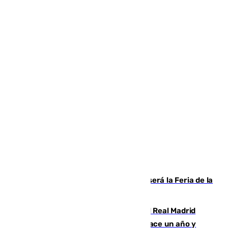
Talleres, escape room y música: así será la Feria de la
Juventud Cofrade de Málaga
El fichaje más caro de la historia del Real Madrid
costaba 105 millones de euros menos hace un año y