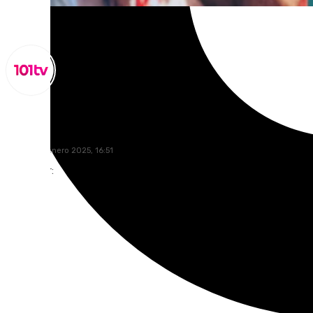
Lynx Devs
viernes, 31 enero 2025, 16:51
Compartir: