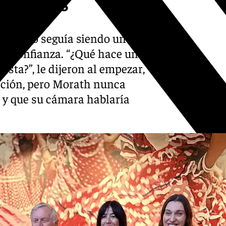
on trabas
riodismo seguía siendo un
desconfianza. “¿Qué hace una
sta?”, le dijeron al empezar,
ación, pero Morath nunca
í y que su cámara hablaría