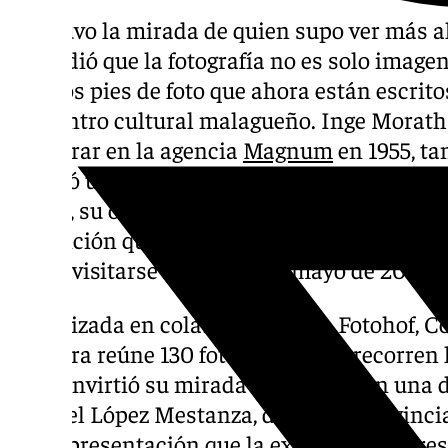
Ella tuvo la mirada de quien supo ver más al
entendió que la fotografía no es solo imagen
propios pies de foto que ahora están escrito
del centro cultural malagueño. Inge Morath
en entrar en la agencia
Magnum
en 1955, ta
desafió una concepción de la propia profes
Ahora, su obra regresa a España con ‘Inge M
exposición que ha abierto sus puertas en
La
podrá visitarse hasta el 1 de mayo de 2025.
Organizada en colaboración con Fotohof, C
muestra reúne 130 fotografías que recorren 
que convirtió su mirada fotográfica en una 
Manuel López Mestanza, diputado provincia
en su presentación que la exposición repre