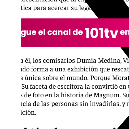
fantástica para acercar su legado a nuevas 
Junto a él, los comisarios Dumia Medina, Vi
han dado forma a una exhibición que rescata
mirada única sobre el mundo. Porque Morath
narró. Su faceta de escritora la convirtió e
de pies de foto en la historia de Magnum. Su
la esencia de las personas sin invadirlas, y mi
imposición.