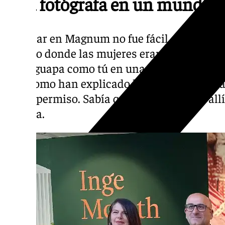
Una fotógrafa en un mundo c
Ingresar en Magnum no fue fácil. El fotope
espacio donde las mujeres eran vistas con 
chica guapa como tú en una profesión como e
tal y como han explicado hoy en la present
buscó permiso. Sabía que su sitio estaba all
por ella.