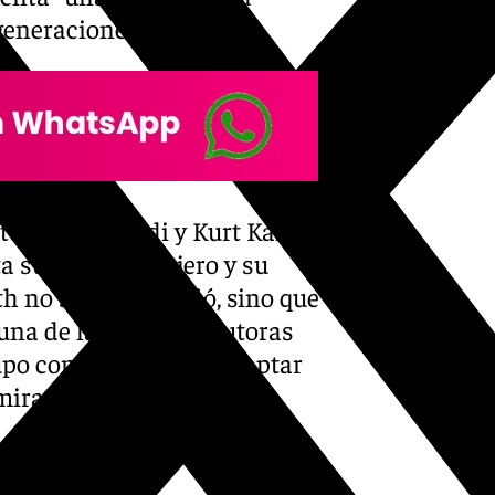
generaciones”.
ttoria Mainoldi y Kurt Kaindl
 su espíritu viajero y su
 no solo fotografió, sino que
n una de las mejores autoras
po contar sin juzgar, captar
rar sin el filtro de la