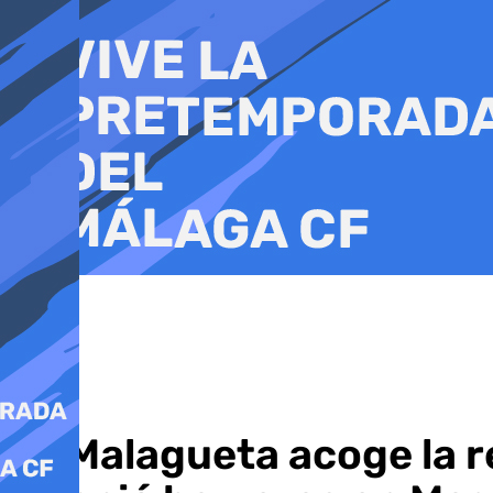
Ir
al
contenido
La Malagueta acoge la r