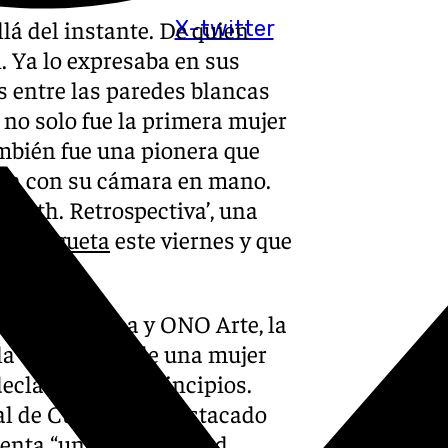
lá del instante. De quien
X-twitter
. Ya lo expresaba en sus
s entre las paredes blancas
 no solo fue la primera mujer
mbién fue una pionera que
ión con su cámara en mano.
orath. Retrospectiva’, una
 Malagueta
este viernes y que
ontemporánea y ONO Arte, la
la trayectoria de una mujer
declaración de principios.
l de Cultura, ha destacado
senta “una oportunidad