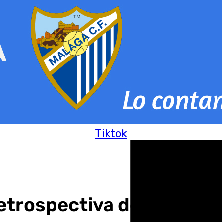
Tiktok
etrospectiva de Inge Mor