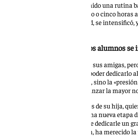
durante dos años. Leticia ha tenido una rutina ba
constancia, y en dedicarle cuatro o cinco horas a
semanas previas de Selectividad, se intensificó, 
estudio al día.
La presión psicológica que los alumnos se
No renunció a las quedadas con sus amigas, pero 
viernes por la tarde libres para poder dedicarlo al
desafío no fueron los exámenes, sino la «presión
alumnos se imponen» para alcanzar la mayor no
Sus padres están muy orgullosos de su hija, qui
en su memoria. Ahora encara una nueva etapa dis
tiene ganas de irse a Granada, de dedicarle un gr
darse cuenta que esa dedicación, ha merecido la