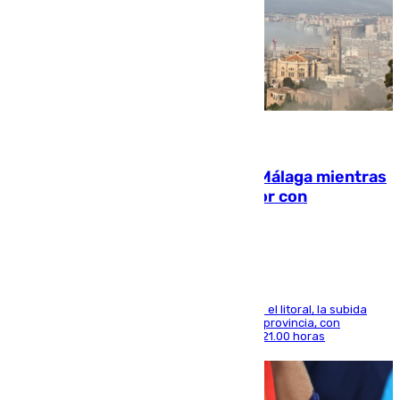
08.08.2026
El taró tiñe de niebla la costa de Málaga mientras
el calor se concentra en el interior con
Antequera en aviso amarillo
Mientras se alivia la sensación de bochorno en el litoral, la subida
térmica se notará sobre todo en el norte de la provincia, con
máximas que rozarán los 38 grados hasta las 21.00 horas