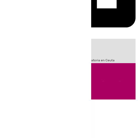
HOY
|
Fútbol
Sucesos
LaLiga
Primera División
Crisis Migratoria en Ceuta
Andalucía