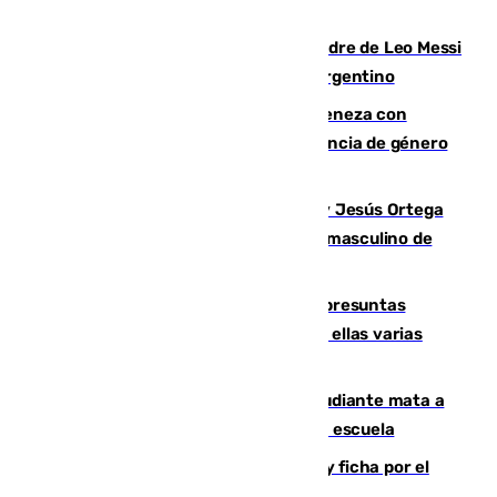
de Granada
Muere a los 68 años Jorge Messi, padre de Leo Messi
y pieza fundamental en la carrera del argentino
Retiene a su mujer en su casa y ameneza con
quemar la vivienda: nuevo caso de violencia de género
en Málaga
Dos sevillanos de oro: Manuel Cruz y Jesús Ortega
ganan el campeonato del mundo sub19 masculino de
remo
Un juzgado de Ceuta investiga seis presuntas
agresiones sexuales a migrantes, entre ellas varias
menores
Desastre en Tailandia: un joven estudiante mata a
tiros a sus abuelo y a profesores en una escuela
Luca Zidane rompe con el Granada y ficha por el
Leganés