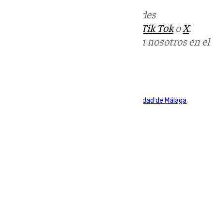
Más noticias de
101TV
en las redes
sociales:
Instagram
,
Facebook
,
Tik Tok
o
X
.
Puedes ponerte en contacto con nosotros en el
correo
informativos@101tv.es
Tags:
Marbella
Universidad de Granada
Universidad de Málaga
Últimas noticias