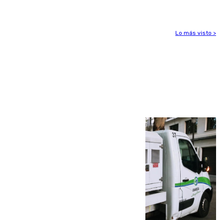
Lo más visto >
Más noticias
Ver más >