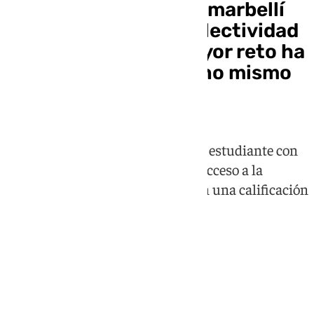
Leticia Fernández, la marbellí
con mejor nota de Selectividad
en Andalucía: «El mayor reto ha
sido la presión que uno mismo
se impone»
La marbellí se ha convertido en la estudiante con
la nota más alta de la Prueba de Acceso a la
Universidad (PAU) en Málaga, con una calificación
de 13,98 sobre 14