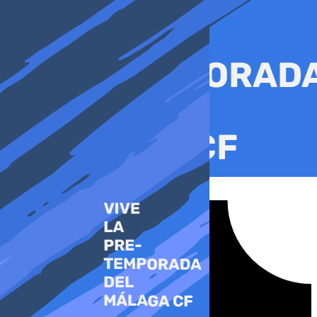
Ir
al
contenido
Tiktok