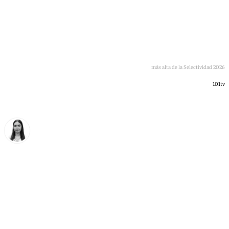
Leticia Fernández, la marbellí con la nota más alta de la Selectividad 2026
101tv
Laura Flores
viernes, 12 junio 2026, 14:04
Compartir: