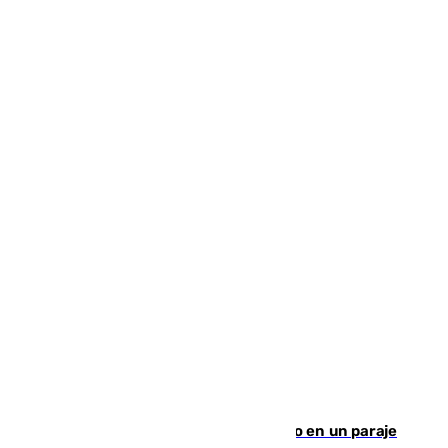
Los Bomberos combaten un incendio en un paraje