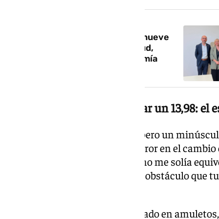
NOTICIA RELACIONADA
La UGR ofrecerá tres grados y nueve
másteres nuevos sobre IA, salud,
sostenibilidad, cultura y economía
global
La fórmula secreta para sacar un 13,98: el 
Estuvo cerca de alcanzar el 14, pero un minúscul
el examen de Física. «Tuve un error en el cambio
nervios del momento, en clase no me solía equiv
quien reconoce que fue el único obstáculo que tu
académica.
El secreto de esa nota no ha estado en amuletos,