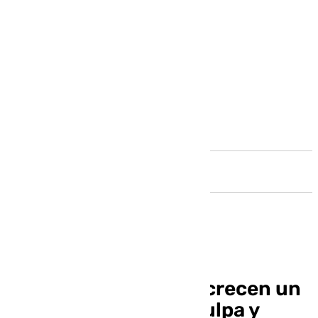
Andalucía
Los delitos sexuales crecen un
18% en Málaga: “La culpa y