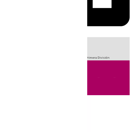
HOY
|
Fútbol
Sucesos
Crisis Migratoria en Ceuta
LaLiga
Primera División
Andalucía