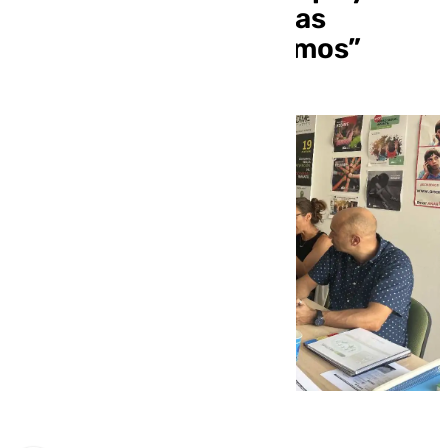
vergüenza hace que las
víctimas nos silenciemos”