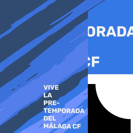
Ir
al
contenido
Tiktok