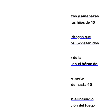
Detenido en Estepona por malos tratos y amenazas
de muerte a su pareja en presencia de sus hijos de 10
años y 11 meses
Desarticulada una red de tráfico de drogas que
introducía la mercancía desde Marruecos: 57 detenidos,
cuatro de ellos en Andalucía
Ferrán Torres, nombrado embajador de la
Comunidad Valenciana tras convertirse en el héroe del
Mundial
Andalucía sigue asfixiada por el calor: siete
provincias, en alerta por temperaturas de hasta 40
grados
Activado el nivel 2 de emergencia en el incendio
forestal de Niebla por la compleja evolución del fuego