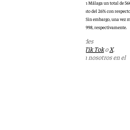
Por otro lado, el año pasado se produjeron en Málaga un total de 5
delitos sexuales, lo que supone un incremento del 26% con respecto
más alto de todas las provincias de España. Sin embargo, una vez 
mayor número de detenciones con 2.026 y 1.998, respectivamente.
Más noticias de
101TV
en las redes
sociales:
Instagram
,
Facebook
,
Tik Tok
o
X
.
Puedes ponerte en contacto con nosotros en el
correo
informativos@101tv.es
Tags:
Últimas noticias