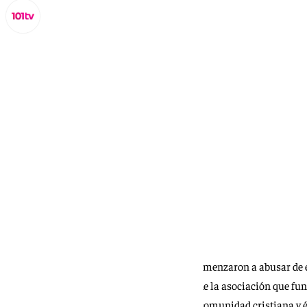
Lynx Devs
lunes, 23 septiembre 2024, 19:19
Compartir:
Miriam Iglesias tenía cinco años cuando comenzaron a abusar de e
de quien lo ha vivido, que justo es el origen de la asociación que fu
años, mi familia y yo pertenecíamos a una comunidad cristiana y 