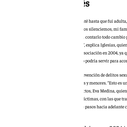
Un antes y un después
“
Como la mayoría de las víctimas, no lo conté hasta que fui adulta,
acompaña y hace que no lo contemos, que nos silenciemos, mi fa
complicado, muchas veces pensamos que al contarlo todo cambio p
todos los daños colaterales que te ha dejado”, explica Iglesias, q
fueron los que avivaron la fundación de la asociación en 2004, ya q
trabajo en equipo, el sufrimiento atravesado podría servir para ac
En Redime, el trabajo está enfocado en la prevención de delitos sexua
dividen en el trabajo con los padres, docentes y menores. “Esto es 
las áreas”, asegura la coordinadora de proyectos, Eva Medina, quien 
asociación es el de la rehabilitación de las víctimas, con las que 
sesiones quincenales con las que van dando pasos hacia adelante 
en la infancia.