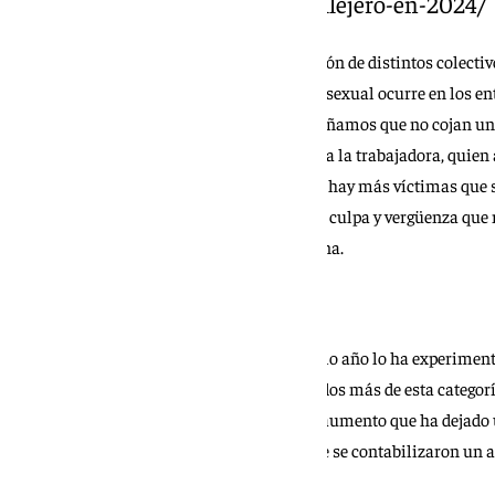
https://www.101tv.es/acoso-callejero-en-2024/
Asimismo, también se dedican a la formación de distintos colecti
un tema tabú. “El 85% de los casos de abuso sexual ocurre en los e
cuesta aceptarla porque a los niños les enseñamos que no cojan un 
si el lobo está dentro del centro?”, se pregunta la trabajadora, qu
“
para enfrentarse al abuso sexual.
Cada vez hay más víctimas que 
fundamental del abuso sexual infantil es la culpa y vergüenza que n
importante que se visibilice”, subraya Medina.
La prostitución
El mayor incremento porcentual en el último año lo ha experimentad
que Málaga ha registrado 36 hechos conocidos más de esta categoría
anterior, lo que significa un . Se trata de un aumento que ha dejado
la prostitución en Málaga frente a los 12 que se contabilizaron un 