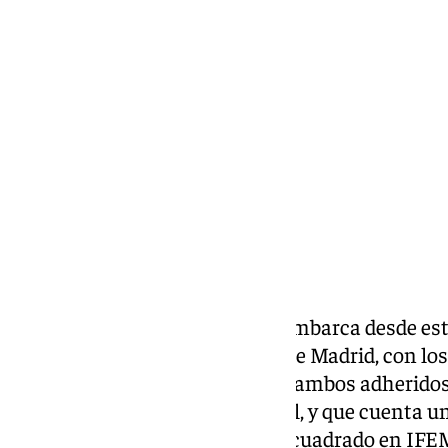
Miguel Alfonso
miércoles, 19 febrero 2025, 18:59
Compartir:
La marca
Málaga
de Moda desembarca desde este 
Mercedes-Benz Fashion Week de Madrid, con los 
Rafael Urquizar y Félix Ramiro, ambos adheridos 
Málaga, en apoyo al sector textil, y que cuenta 
expositivo propio de 16 metros cuadrado en IF