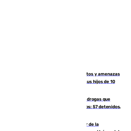
Detenido en Estepona por malos tratos y amenazas
de muerte a su pareja en presencia de sus hijos de 10
años y 11 meses
Desarticulada una red de tráfico de drogas que
introducía la mercancía desde Marruecos: 57 detenidos,
cuatro de ellos en Andalucía
Ferrán Torres, nombrado embajador de la