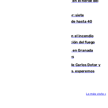
Comunidad Valenciana tras convertirse en el héroe del
Mundial
Andalucía sigue asfixiada por el calor: siete
provincias, en alerta por temperaturas de hasta 40
grados
Activado el nivel 2 de emergencia en el incendio
forestal de Niebla por la compleja evolución del fuego
Controlado un incendio de rastrojos en Granada
junto a la autovía y al Callejón de Nogales
Juanfran Funes, sobre las lesiones de Carlos Dotor y
Fernando Calero: “Estamos preocupados, esperemos
que no sea nada”
Lo más visto >
Más noticias