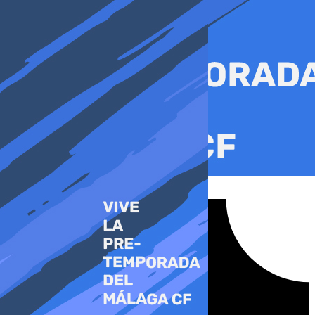
Ir
al
contenido
Tiktok