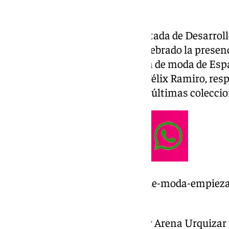
presentaciones y talleres.
Así lo ha dado a conocer la diputada de Desarro
Esperanza González, que ha celebrado la presenc
una vez más en la gran pasarela de moda de Esp
diseñadores Rafael Urquizar y Félix Ramiro, re
presentarán hoy en Madrid sus últimas coleccio
https://www.101tv.es/malaga-de-moda-empieza-
up-de-diputacion/
A las 16:00 horas en el Movistar Arena Urquizar 