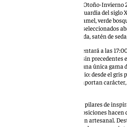
entre moda y arte, su colección Otoño-Invierno 2
movimientos artísticos de vanguardia del siglo 
colección incluye tonos nude, camel, verde bosqu
negro, mientras que los tejidos seleccionados ab
punto de lana hasta gazar de seda, satén de seda
Por su parte, Félix Ramiro, presentará a las 17:00
colección AZERO, una apuesta sin precedentes en 
creativo de la firma, utilizando una única gama de
convertirse en un lenguaje propio: desde el gris p
los matices juegan con la luz y aportan carácter
contemporánea.
Fuerza, dureza y resistencia, los pilares de inspi
patrones asimétricos, y superposiciones hacen d
y audaz que aúna una confección artesanal. Des