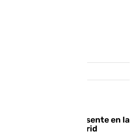
Andalucía
‘Málaga de Moda’, presente en la
Fashion Week de Madrid