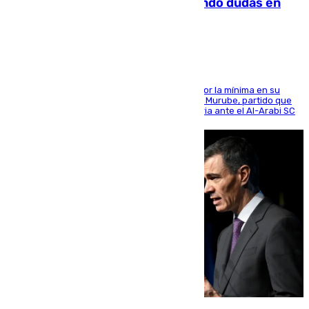
derrota de la pretemporada dejando dudas en
defensa
El cuadro dirigido por Juanfran Funes perdió por la mínima en su
envite contra el conjunto caballa en el Alfonso Murube, partido que
se disputó un día después de su primera victoria ante el Al-Arabi SC