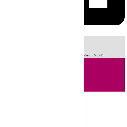
HOY
|
Fútbol
Sucesos
Crisis Migratoria en Ceuta
LaLiga
Primera División
Andalucía