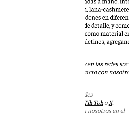
costuras a seis centímetros picadas a mano, in
alta calidad, como lana orgánica, lana-cashmere
liso, lurex, terciopelo, lame, algodones en difere
ecológicas para resaltar piezas de detalle, y com
el acero, que también aparecen como material en
sombreros y bastones hasta maletines, agregand
moderno.
Descubre más noticias de 101Tv en las redes soc
Tok
o
X
. Puedes ponerte en contacto con nosotro
informativos@101tv.es
.
Más noticias de
101TV
en las redes
sociales:
Instagram
,
Facebook
,
Tik Tok
o
X
.
Puedes ponerte en contacto con nosotros en el
correo
informativos@101tv.es