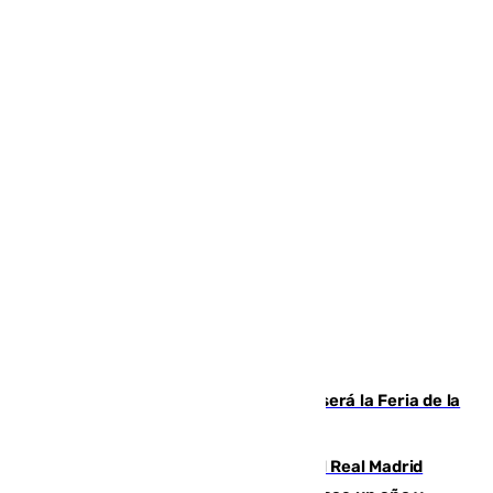
Talleres, escape room y música: así será la Feria de la
Juventud Cofrade de Málaga
El fichaje más caro de la historia del Real Madrid