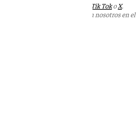
sociales:
Instagram
,
Facebook
,
Tik Tok
o
X
.
Puedes ponerte en contacto con nosotros en el
correo
informativos@101tv.es
Tags:
Últimas noticias