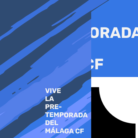
Ir
al
contenido
Tiktok