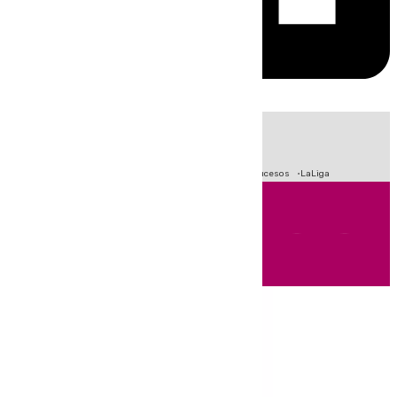
HOY
|
Fútbol
Primera División
Crisis Migratoria en Ceuta
Sucesos
LaLiga
Andalucía