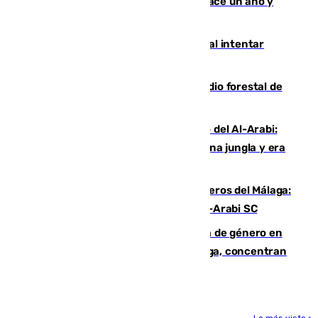
costaba 105 millones de euros menos hace un año y
jugaba en Leganés
Ceuta suma 82 fallecidos en el mar al intentar
cruzar la frontera española
Huelva eleva a emergencia el incendio forestal de
Niebla
Juanfran Funes, sobre el duro juego del Al-Arabi:
“Por momentos nos hemos metido en una jungla y era
hasta peligroso”
Ya se han estrenado los tres delanteros del Málaga:
Eneko Jauregui, bigoleador contra el Al-Arabi SC
35 mujeres asesinadas por violencia de género en
España en este 2026: Andalucía y Málaga, concentran
el foco de la tragedia
Lo más visto >