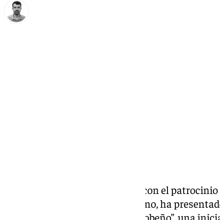
Carlos Rico
sábado, 14 diciembre 2024, 16:39
Compartir:
El
Ayuntamiento de Algarrobo
, con el patrocinio
apoyo de la Consejería de Turismo, ha presentado
“Enamórate del Encanto Algarrobeño”, una inicia