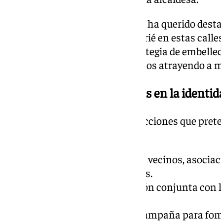
Por su parte, Gemma del Corral, ha querido destac
porque soy de Mezquitilla, me crié en estas calles
conozco muy bien. Es una estrategia de embelle
pensada y que va a dara sus frutos atrayendo a 
Diferentes acciones basadas en la identid
Esta ruta presenta diferentes acciones que pre
Algarrobo
, alguna de ellas son:
“Presume de Pueblo”, donde vecinos, asociac
decorarán tejas y maceteros.
“Encala tu fachá”, una acción conjunta con 
estética de las fachadas.
“Yo cuido Algarrobo”, una campaña para f