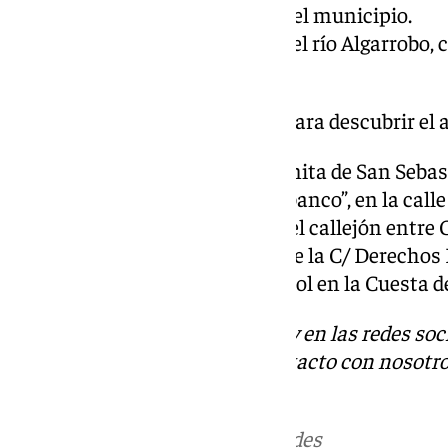
ciudadano con el cuidado del municipio.
Renaturalización articial del río Algarrobo,
mediante arte y pintura.
También cuenta con una ruta para descubrir el 
El Árbol del Amor, en la Ermita de San Sebas
El Banco “Bésame en este banco”, en la calle
La “Bicicleta del Amor”, en el callejón entre 
“Siluetas”, en el pilar bajo de la C/ Derech
“Plántame un beso”, un árbol en la Cuesta d
Descubre más noticias de 101Tv en las redes soc
Tok
o
X
. Puedes ponerte en contacto con nosotro
informativos@101tv.es
Más noticias de
101TV
en las redes