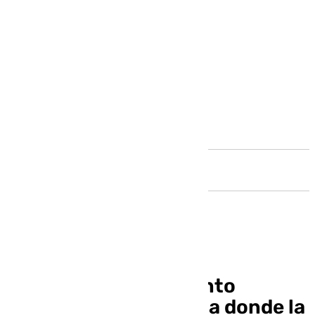
Andalucía
‘Enamórate del Encanto
Algarrobeño’, una ruta donde la