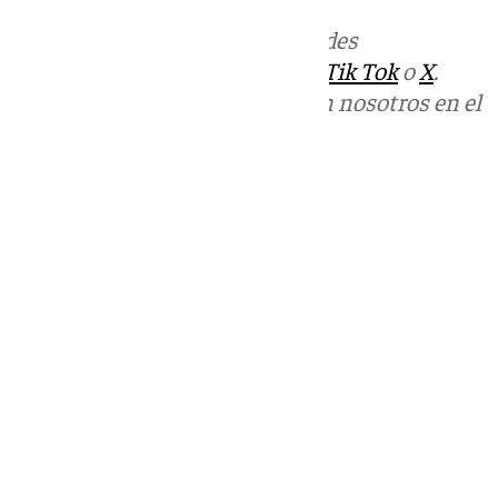
Más noticias de
101TV
en las redes
sociales:
Instagram
,
Facebook
,
Tik Tok
o
X
.
Puedes ponerte en contacto con nosotros en el
correo
informativos@101tv.es
Tags:
Últimas noticias