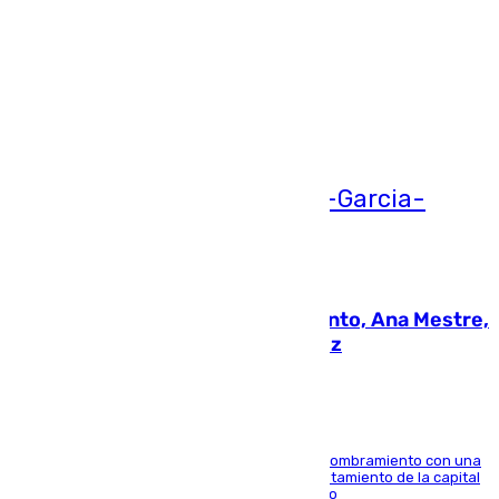
Más noticias
Ver más >
05.08.2026
La nueva presidenta del Parlamento, Ana Mestre,
hace parada institucional en Cádiz
Ana Mestre estrena su agenda oficial tras su nombramiento con una
doble visita a la Diputación Provincial y al Ayuntamiento de la capital
para sellar una etapa de colaboración y diálogo