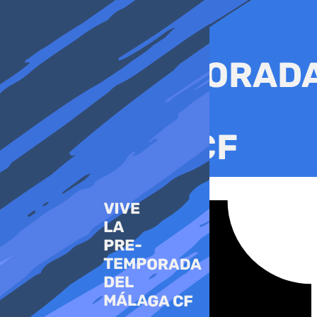
Ir
al
contenido
Tiktok