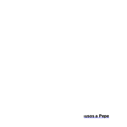
Granada despide con lágrimas y aplausos a Pepe
Habichuela