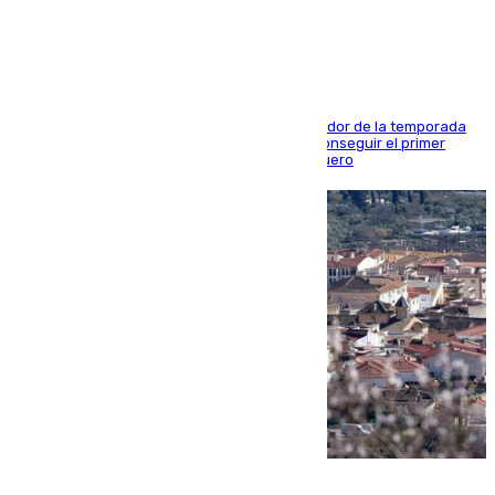
blanquiazul
El conjunto de Juanfran Funes afronta el ecuador de la temporada
contra el cuadro catarí, en el que intentarán conseguir el primer
triunfo de los amistosos previo al arranque liguero