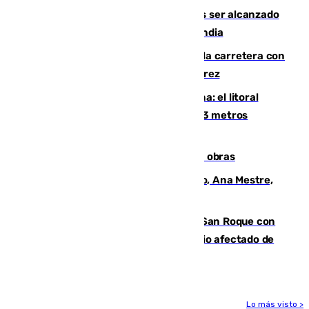
Un futbolista de 24 años muere tras ser alcanzado
por un rayo durante un partido en Tailandia
Muere un conductor tras salirse de la carretera con
su turismo en la A-480 a la altura de Jerez
Julio supera a junio en basura marina: el litoral
occidental malagueño recoge más de 33 metros
cúbicos de residuos
El Cádiz se afila ante un Granada en obras
La nueva presidenta del Parlamento, Ana Mestre,
hace parada institucional en Cádiz
Estabilizado el incendio forestal de San Roque con
19 familias aún desalojadas y un domicilio afectado de
gravedad
Lo más visto >