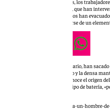
Gracias a la alarma de incendios, los trabajado
edificio y llamar a los bomberos, que han interve
Local de Marbella. Ambos cuerpos han evacuado el
de toxicidad» del humo, al tratarse de un element
Una vez despejado el concesionario, han sacado 
para acabar de extinguir el fuego y la densa ma
desprendía el aparato. Se desconoce el origen de
explicado los bomberos, por el tipo de batería, «
durante su carga».
https://www.101tv.es/evacuan-a-un-hombre-de-