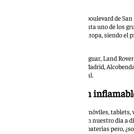
su-domicilio-de-malaga/
El concesionario, situado en el boulevard de San 
municipio de Marbella, representa uno de los gr
de lujo de mayor tradición de Europa, siendo el 
Royce – Bentley del continente.
Además, reúne marcas como Jaguar, Land Rover, 
oficial de Tesla, localizados en Madrid, Alcobend
centros de venta y servicio oficial.
Baterías de Litio, ¿son inflamabl
Las encontramos en teléfonos móviles, tablets, v
ordenadores… Prácticamente, en nuestro día a d
que funcionan con este tipo de baterías pero, ¿s