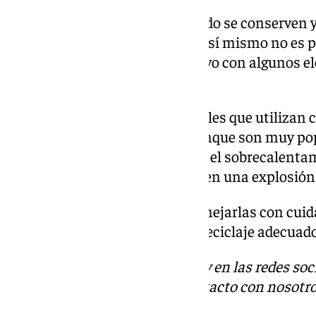
Sí, en principio, siempre y cuando se conserven 
baterías son seguras. El litio en sí mismo no es
aunque sí puede ser muy reactivo con algunos 
condiciones.
Por ello, estas baterías recargables que utilizan
almacenar y liberar energía, aunque son muy popu
pueden presentar riesgos como el sobrecalentami
en ocasiones, en un incendio o en una explosión
Por ello es muy importante manejarlas con cuid
sobrecargarlas, y promover su reciclaje adecuado 
Descubre más noticias de 101Tv en las redes soc
Tok
o
X
. Puedes ponerte en contacto con nosotro
informativos@101tv.es