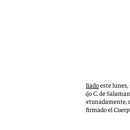
lunes, 24 febrero 2025, 14:52
Compartir:
Una batería de litio se ha
incendiado
este lunes, 
del taller del concesionario de lujo C. de Salama
en el municipio de Marbella. Afortunadamente, 
daños materiales, según ha confirmado el Cuerp
101TV.