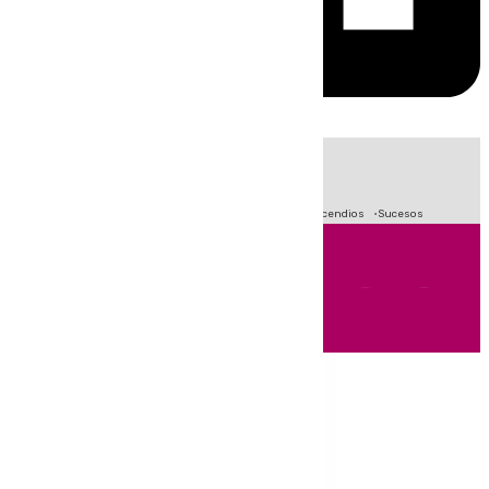
HOY
|
Fútbol
Primera División
Crisis Migratoria en Ceuta
Incendios
Sucesos
Andalucía