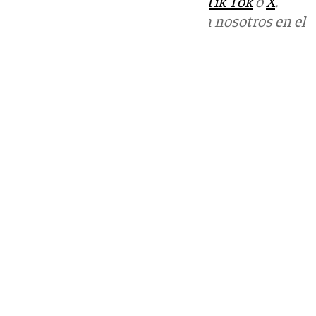
sociales:
Instagram
,
Facebook
,
Tik Tok
o
X
.
Puedes ponerte en contacto con nosotros en el
correo
informativos@101tv.es
Tags:
Últimas noticias