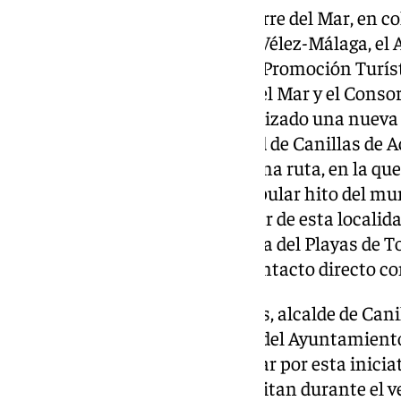
En esta ocasión, el Playas de Torre del Mar, en c
Deportes del Ayuntamiento de Vélez-Málaga, el 
Aceituno, la Asociación para la Promoción Turíst
Tenencia de Alcaldía de Torre del Mar y el Conso
Tejeda y Almijara, habían organizado una nueva 
participantes hasta la localidad de Canillas de 
mano el puente de El Saltillo. Una ruta, en la qu
recorrido hasta llegar a este popular hito del mu
participantes pudieron disfrutar de esta localida
duda, una magnífica iniciativa la del Playas de T
turismo y cultura al estar en contacto directo co
De acuerdo con Vicente Campos, alcalde de Canill
estos deportistas a las puertas del Ayuntamiento
gracias al Playas de Torre del Mar por esta inici
nuestra tierra a quienes nos visitan durante el 