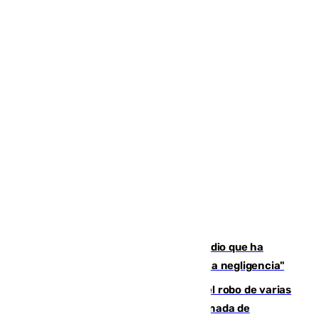
El acalde de Niebla cree que el incendio que ha
afectado a dos aldeas se originó "por una negligencia"
Golpe cofrade en Jaén: investigan el robo de varias
joyas de la Virgen de la Fuensanta Coronada de