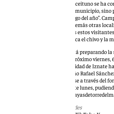
años, El Saltillo de Canillas de Aceituno se ha co
deportivo, no sólo para nuestro municipio, sino 
vez atrae más visitantes a lo largo del año”. Ca
esta atractiva ruta “potencia además otras loca
además de dar a conocer a todos estos visitantes
gastronomía, entre la que destaca el chivo y la mo
El Playas de Torre del Mar ya está preparando la 
‘SendeViernes’ a desarrollar el próximo viernes, 
sus participantes desde la localidad de Iznate 
con el presidente del club torreño Rafael Sánche
esta actividad, podrán inscribirse a través del f
sus redes sociales a partir de este lunes, pudien
través del correo electrónico:
playasdetorredel
Más noticias de
101TV
en las redes