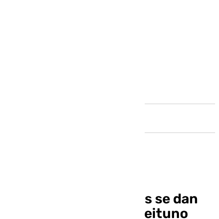
Andalucía
Más de 50 senderistas se dan
cita en Canillas de Aceituno