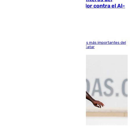
Málaga: Eneko Jauregui, bigoleador contra el Al-
Arabi SC
El delantero vasco ha sido uno de los jugadores más importantes del
partido de los de Funes contra el conjunto de Catar