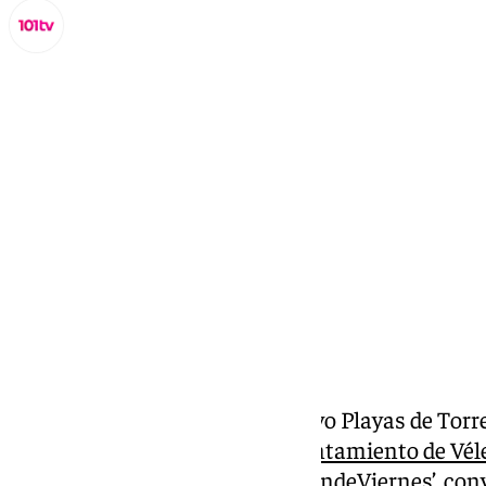
Miguel Alfonso
lunes, 2 septiembre 2024, 16:22
Compartir:
Organizado por el Club Deportivo Playas de Torr
Concejalía de Deportes del
Ayuntamiento de Vél
etapa del proyecto deportivo ‘SendeViernes’, con