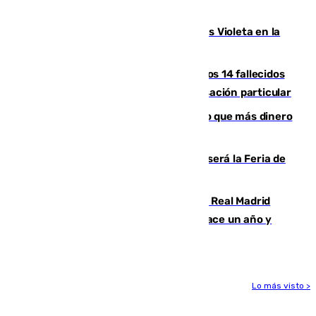
Alcaudete
Con Málaga exige duplicar los Puntos Violeta en la
Feria de Málaga
La Justicia ofrece a las familias de los 14 fallecidos
en el incendio de Los Gallardos ser acusación particular
Juanlu Sánchez, el sexto canterano que más dinero
deja en las arcas del Sevilla
Talleres, escape room y música: así será la Feria de
la Juventud Cofrade de Málaga
El fichaje más caro de la historia del Real Madrid
costaba 105 millones de euros menos hace un año y
jugaba en Leganés
Lo más visto >