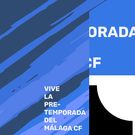
Ir
al
contenido
Tiktok