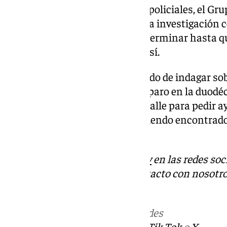
Según han confirmado fuentes policiales, el Grup
Nacional se ha hecho cargo de la investigación c
para esclarecer los hechos y determinar hasta 
encuentran relacionados entre sí.
Actualmente, el equipo encargado de indagar so
la víctima mortal recibió un disparo en la duodé
seguido trató de bajar hasta la calle para pedir a
cuarto piso cayó desplomado, siendo encontrado
autoridades ya sin vida.
Descubre más noticias de
101Tv
en las redes soc
Tok
o
X
. Puedes ponerte en contacto con nosotro
informativos@101tv.es
Más noticias de
101TV
en las redes
sociales:
Instagram
,
Facebook
,
Tik Tok
o
X
.