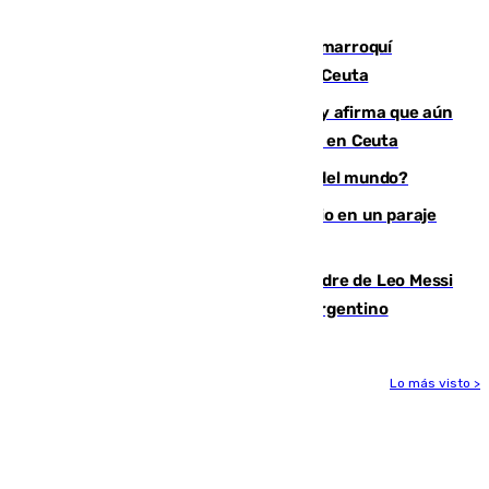
ligamentos de su rodilla derecha
Expulsado de España un ciudadano marroquí
condenado por allanar una vivienda en Ceuta
Vivas niega la versión del Gobierno y afirma que aún
quedan entre 8.000 y 11.000 migrantes en Ceuta
¿Es Tadej Pogacar el mejor ciclista del mundo?
Los Bomberos combaten un incendio en un paraje
de Granada
Muere a los 68 años Jorge Messi, padre de Leo Messi
y pieza fundamental en la carrera del argentino
Lo más visto >
Más noticias