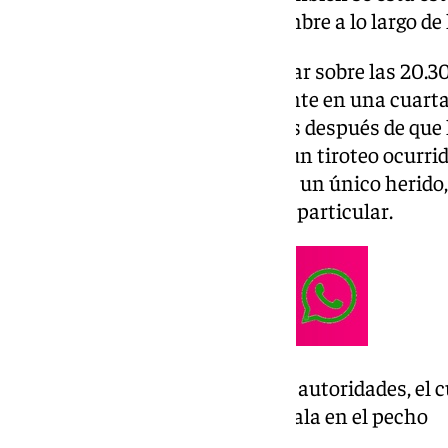
arma del mismo tipo a otro hombre a lo largo de
El hallazgo del cadáver tuvo lugar sobre las 20.30
rellano de un piso, concretamente en una cuarta
víctima mortal se produjo horas después de que 
recabación de pesquisas sobre un tiroteo ocurri
había saldado, en principio, con un único herido, 
hospital por medio de un coche particular.
Según han comunicado las autoridades, el c
sábado con un disparo de bala en el pecho