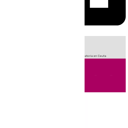
HOY
|
Fútbol
Sucesos
LaLiga
Primera División
Crisis Migratoria en Ceuta
Andalucía