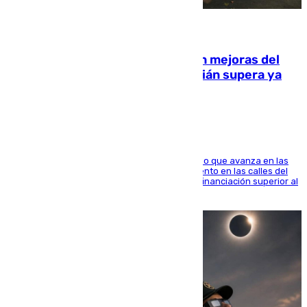
08.08.2026
La inversión del Ayuntamiento en mejoras del
entorno del Prado de San Sebastián supera ya
1.600.000 euros
El consistorio, a través de Emasesa, ha indicado que avanza en las
obras de renovación de las redes de saneamiento en las calles del
entorno del Prado, contando la zona con una financiación superior al
millón y medio de euros