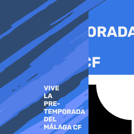
Ir
al
contenido
Tiktok