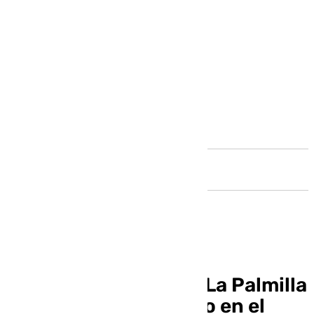
Andalucía
Muere un hombre en La Palmilla
tras recibir un disparo en el