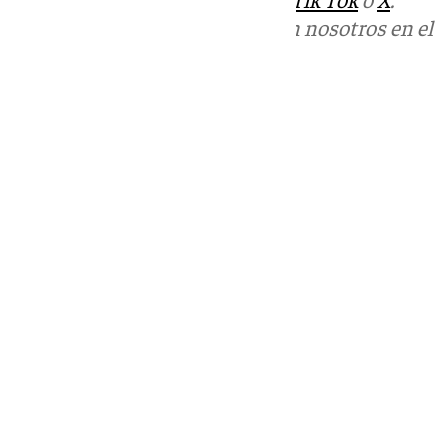
Puedes ponerte en contacto con nosotros en el
correo
informativos@101tv.es
Tags:
Últimas noticias