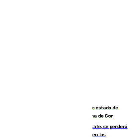
Encuentran un cadáver en avanzado estado de
descomposición en la localidad granadina de Gor
Christantus Uche, delantero del Getafe, se perderá
toda la temporada por varias fracturas en los