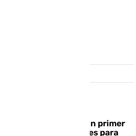
Andalucía
Parte desde Málaga un primer
camión lleno de víveres para