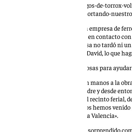
https://www.101tv.es/tres-amigos-de-torrox-vo
una-colecta-y-aqui-estamos-aportando-nuestro
«David, mi padre, trabaja en una empresa de ferre
ocurriendo en Valencia, se puso en contacto con
su idea y la situación. La empresa no tardó ni
la obra y respondió a mi padre: ‘David, lo que haga
«Llevamos un montón de cosas para ayudar 
Iván nos cuenta que se pusieron manos a la obra 
empresa en la que trabaja su padre y desde ento
«El viernes estuvimos aquí, en el recinto ferial, d
diez de la noche y hoy sábado nos hemos venido 
ahora, a las once saldremos para Valencia».
El joven malagueño son cuenta sorprendido com