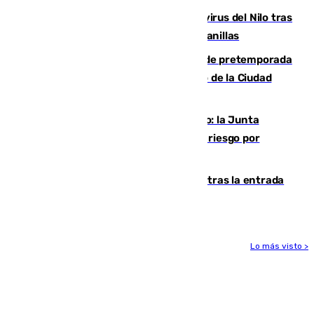
Málaga refuerza la vigilancia por el virus del Nilo tras
detectar un mosquito positivo en Campanillas
Málaga-Ceuta: cuarto compromiso de pretemporada
de los blanquiazules en busca del Trofeo de la Ciudad
Autónoma
Málaga, en alerta por el virus del Nilo: la Junta
decreta Campanillas como zona de alto riesgo por
varios casos recientes
El Gobierno registra 1.342 menores tras la entrada
masiva del pasado 30 de julio
Lo más visto >
Más noticias