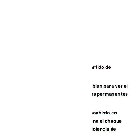
Sigue en directo el Ceuta-Málaga, partido de
pretemporada en 101TV
¿Qué puede pasar si no te proteges bien para ver el
eclipse?: los expertos alertan de lesiones permanentes
de retina
Moreno condena el último crimen machista en
Benahavís mientras el Gobierno mantiene el choque
con la Junta por las competencias de violencia de
género