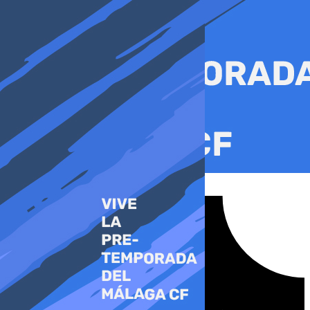
Ir
al
contenido
Tiktok