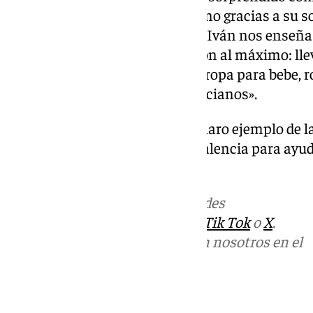
respondido a este llamado y como gracias a su s
el camión vaya lleno. De hecho, Iván nos enseña e
confiesa que «llevamos el camión al máximo: lle
medicamentos, agua, llevamos ropa para bebe, r
montón de cosas para los valencianos».
Iván Cruzado y su familia son claro ejemplo de l
momentos. «Nos vamos para Valencia para ayudar
concluye el joven malagueño.
Más noticias de
101TV
en las redes
sociales:
Instagram
,
Facebook
,
Tik Tok
o
X
.
Puedes ponerte en contacto con nosotros en el
correo
informativos@101tv.es
Tags: