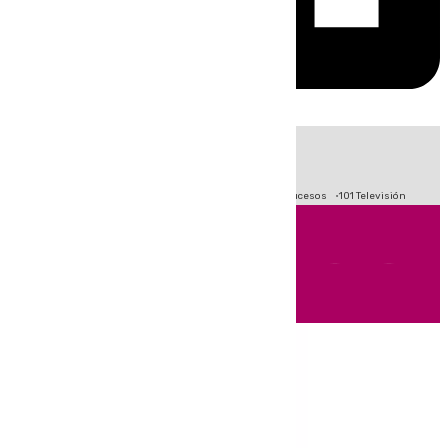
HOY
|
Fútbol
Primera División
Crisis Migratoria en Ceuta
Sucesos
101 Televisión
Andalucía