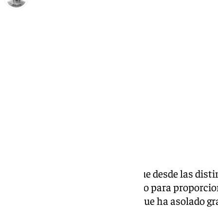
Carlos Rico
sábado, 2 noviembre 2024, 11:28
Compartir:
Incontables son las acciones que desde las dist
oenegés se están llevando a cabo para proporcio
los
damnificados por la DANA
que ha asolado gr
Valenciana.