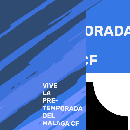
Ir
al
contenido
Tiktok