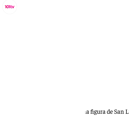
Miguel Alfonso
viernes, 14 febrero 2025, 19:24
Compartir:
La Policía Nacional recupera una figura de San L
desaparecida hace 50 años