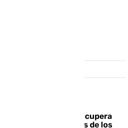
Andalucía
La Policía Nacional recupera
una figura de San Luis de los