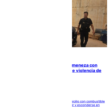
08.08.2026
Retiene a su mujer en su casa y ameneza con
quemar la vivienda: nuevo caso de violencia de
género en Málaga
El arrestado, de 54 años, habría rociado el domicilio con combustible
y habría impedido salir a la víctima antes de huir y esconderse en
una casa cercana