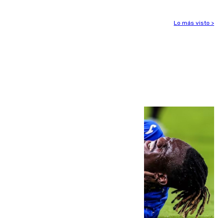
Lo más visto >
Más noticias
Ver más >