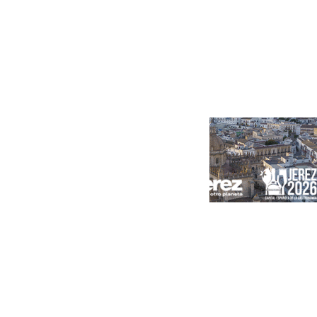
Portada
Andalucía
Sevilla
Málaga