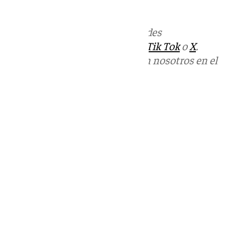
Santa.
Más noticias de
101TV
en las redes
sociales:
Instagram
,
Facebook
,
Tik Tok
o
X
.
Puedes ponerte en contacto con nosotros en el
correo
informativos@101tv.es
Tags:
Últimas noticias