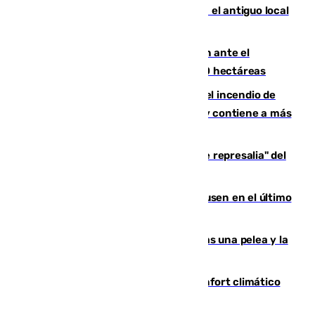
Centro de Málaga: La Tagliatella abre en el antiguo local
de Vox Sports Bar
Moreno pide extremar la precaución ante el
incendio de Niebla, que supera las 4.000 hectáreas
340 personas más desalojadas por el incendio de
Niebla, que mantiene a 410 evacuadas y contiene a más
de 500 efectivos trabajando
Italia responde ante las "medidas de represalia" del
Gobierno de Sánchez
El Sevilla se desinfla ante el Leverkusen en el último
ensayo (1-2)
Tensión en la prisión de Alhaurín tras una pelea y la
incautación de un punzón
Málaga contabiliza 148 zonas de confort climático
para enfrentar las altas temperaturas