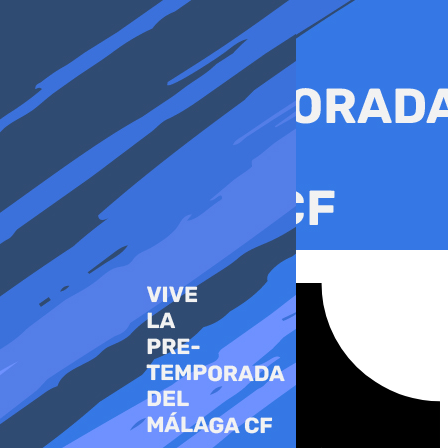
Ir
al
contenido
Tiktok