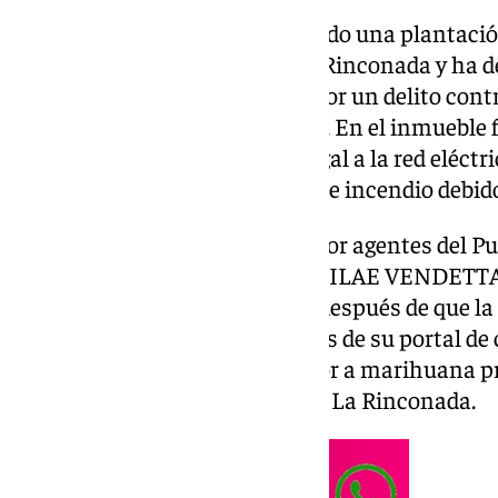
La Guardia Civil ha desmantelado una plantaci
una vivienda de San José de La Rinconada y ha 
de la explotación, investigado por un delito contr
defraudación de fluido eléctrico. En el inmueble
de cannabis y una conexión ilegal a la red eléctr
suponía un importante riesgo de incendio debid
La actuación fue desarrollada por agentes del P
dentro de la operación QUISQUILAE VENDETTA 
aproximadamente tres meses después de que la G
comunicación anónima a través de su portal de 
aviso alertaba de un intenso olor a marihuana 
del casco urbano de San José de La Rinconada.