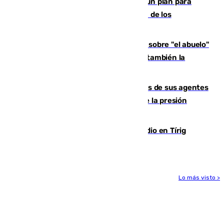
Ceuta pide al Gobierno de Sánchez un plan para
"recuperar la normalidad" y la expulsión de los
migrantes restantes
El reportaje en The New York Times sobre "el abuelo"
Paco de la Torre: "Transformó Málaga, ¿también la
arruinó?"
La Guardia Civil cancela los permisos de sus agentes
de Ceuta y Melilla ante el incremento de la presión
migratoria
Los vecinos evacuados por el incendio en Tírig
(Castellón) pueden volver a sus casas
Lo más visto >
Más noticias