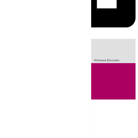
HOY
|
Crisis Migratoria en Ceuta
Sucesos
Fútbol
Incendios
Primera División
Andalucía