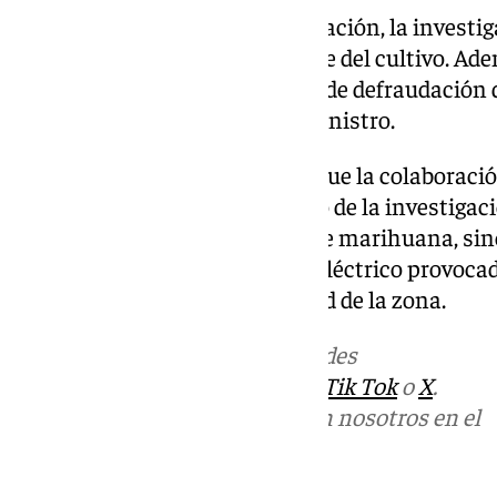
Una vez desmantelada la plantación, la investiga
detener al presunto responsable del cultivo. Ade
pública, se le atribuye un delito de defraudación d
enganche ilegal a la red de suministro.
La Guardia Civil ha subrayado que la colaboraci
determinante para el desarrollo de la investigac
solo desmantelar este cultivo de marihuana, sin
derivado del elevado consumo eléctrico provocado
podía comprometer la seguridad de la zona.
Más noticias de
101TV
en las redes
sociales:
Instagram
,
Facebook
,
Tik Tok
o
X
.
Puedes ponerte en contacto con nosotros en el
correo
informativos@101tv.es