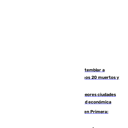
Un terremoto de magnitud 7,4 hace temblar a
Colombia: edificios derrumbados, al menos 20 muertos y
varios desaparecidos
Marbella, Jerez y Sevilla: entre las peores ciudades
españolas para emprender una actividad económica
Alerta en el Málaga para el estreno en Primera:
Calero y Dotor, lesionados