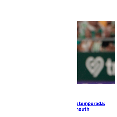
Ver más >
10.08.2026
La ‘delicatessen’ de Isco en la pretemporada:
pisadita y cañito ante el Bournemouth