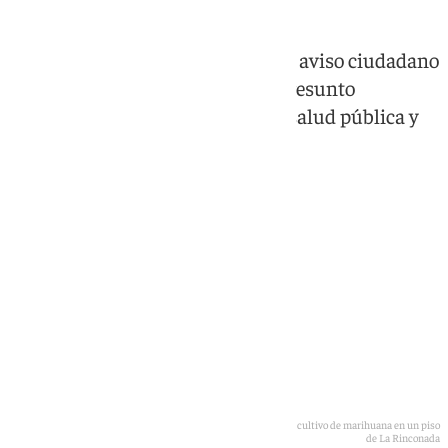
La investigación comenzó tras un aviso ciudadano
y concluyó con la detención del presunto
responsable por delitos contra la salud pública y
defraudación de fluido eléctrico
Un agente accede al interior de la vivienda donde se hallaba el cultivo de marihuana en un piso
de La Rinconada