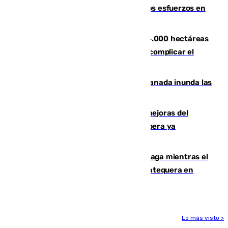
evolucionan positivamente y centran los esfuerzos en
Tírig
El incendio de Niebla ya supera las 4.000 hectáreas
afectadas y "se espera que se vuelva a complicar el
fuego"
Una tormenta en la provincia de Granada inunda las
calles de Puebla de Don Fadrique
La inversión del Ayuntamiento en mejoras del
entorno del Prado de San Sebastián supera ya
1.600.000 euros
El taró tiñe de niebla la costa de Málaga mientras el
calor se concentra en el interior con Antequera en
aviso amarillo
Lo más visto >