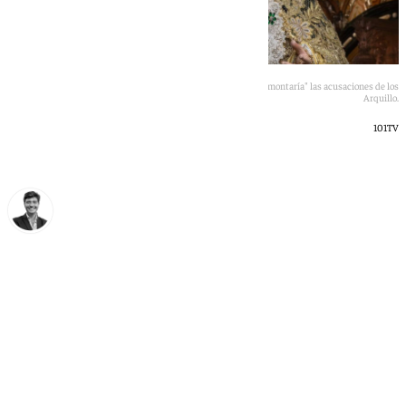
La inédita fotografía de la restauración de la Macarena que "desmontaría" las acusaciones de los
Arquillo.
101TV
Curro Bono
martes, 26 mayo 2026, 15:11
Compartir: