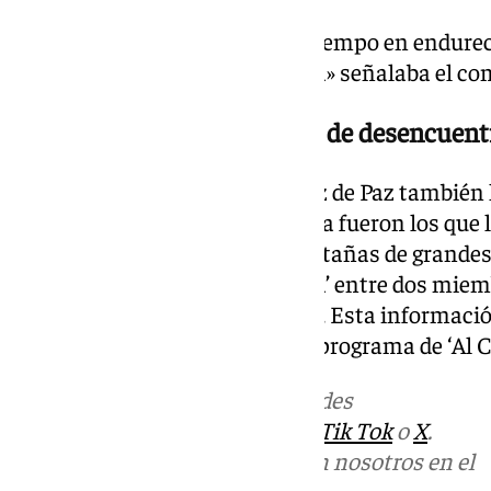
«La pasta de madera tarda un tiempo en endurecer
el restaurador pudieron ponerla» señalaba el c
Las pestañas largas; motivo de desencuent
Por último, el propio Fran López de Paz también
oficiales de junta de la Macarena fueron los que l
pusiera a la Virgen aquellas pestañas de grande
generado una ‘bronca tremenda’ entre dos miemb
madrugada del 20 al 21 de junio. Esta informaci
27 de mayo, tras la emisión del programa de ‘Al Ci
Más noticias de
101TV
en las redes
sociales:
Instagram
,
Facebook
,
Tik Tok
o
X
.
Puedes ponerte en contacto con nosotros en el
correo
informativos@101tv.es