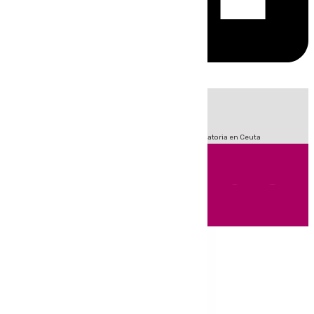
HOY
|
Fútbol
Sucesos
LaLiga
Primera División
Crisis Migratoria en Ceuta
Andalucía