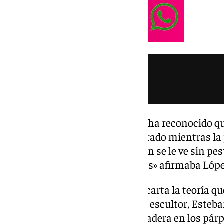
El presentador de ‘El Llamador’ ha reconocido qu
ojo de la dolorosa que fue capturado mientras la
limpieza. «En la instantánea aún se le ve sin pe
pasta de madera en los párpados» afirmaba Lópe
De esta forma, el periodista descarta la teoría 
restaurador, Carlos Peñuela y al escultor, Este
de haber aplicado la pasta de madera en los pár