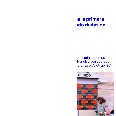
07.08.2026
El Málaga cae ante el Ceuta y suma la primera
derrota de la pretemporada dejando dudas en
defensa
El cuadro dirigido por Juanfran Funes perdió por la mínima en su
envite contra el conjunto caballa en el Alfonso Murube, partido que
se disputó un día después de su primera victoria ante el Al-Arabi SC