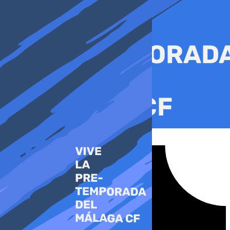
Ir
al
contenido
Tiktok