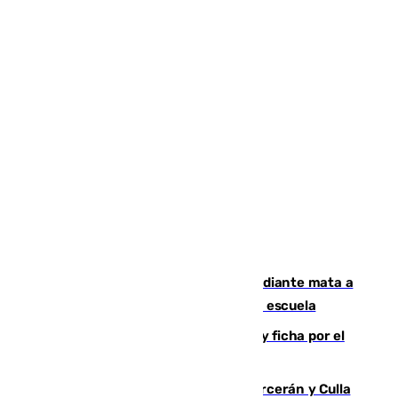
Desastre en Tailandia: un joven estudiante mata a
tiros a sus abuelo y a profesores en una escuela
Luca Zidane rompe con el Granada y ficha por el
Leganés
Incendios de Castellón: Sierra Engarcerán y Culla