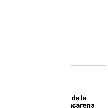
Andalucía
La inédita fotografía de la
restauración de la Macarena