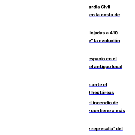
Persecución en Punta Umbría: la Guardia Civil
interviene más de 800 kilos de cocaína en la costa de
Huelva
El incendio de Niebla mantiene desalojadas a 410
personas que siguen con "incertidumbre" la evolución
del viento
Las marcas internacionales ganan espacio en el
Centro de Málaga: la Tagliatella abre en el antiguo local
de Vox Sports Bar
Moreno pide extremar la precaución ante el
incendio de Niebla, que supera las 4.000 hectáreas
340 personas más desalojadas por el incendio de
Niebla, que mantiene a 410 evacuadas y contiene a más
de 500 efectivos trabajando
Italia responde ante las "medidas de represalia" del