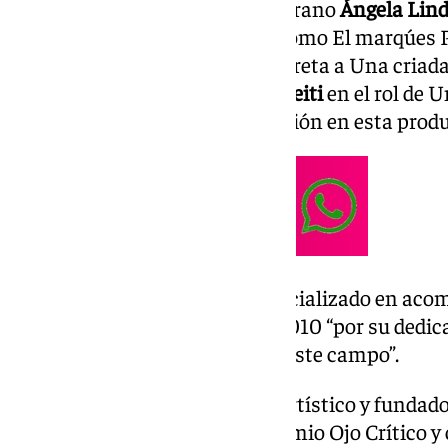
El conde Bellavita, la mezzosoprano
Ángela Lin
barítono
Enrique Monteoliva
como El marqúes P
soprano
Rita Morais
que interpreta a Una criada
participación de
Andoni Larrabeiti
en el rol de 
coreógrafo y asistente de dirección en esta prod
Rubén Fernández Aguirre
, especializado en ac
gana de Premio Ópera Actual 2010 “por su dedicaci
prestigio que está logrando en este campo”.
José Luis Arellano
es director artístico y fundado
galardonada en 2014 con el Premio Ojo Crítico y 