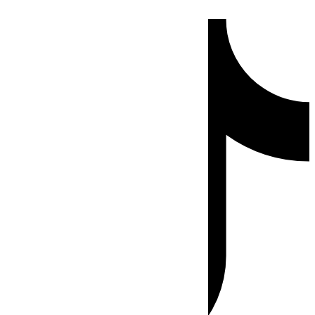
Ir
Tiktok
al
contenido