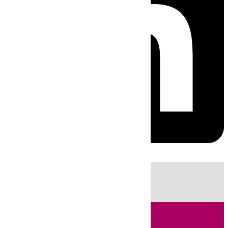
HOY
|
Sucesos
Guardia Civil
Huelva
Incendios
Fútbol