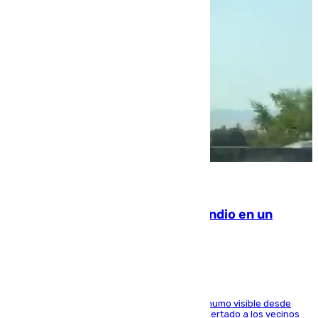
08.08.2026
Los Bomberos combaten un incendio en un
paraje de Granada
El fuego ha levantado una densa columna de humo visible desde
distintos puntos del Área Metropolitana y ha alertado a los vecinos