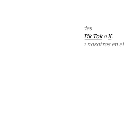
101tv.es
Más noticias de
101TV
en las redes
sociales:
Instagram
,
Facebook
,
Tik Tok
o
X
.
Puedes ponerte en contacto con nosotros en el
correo
informativos@101tv.es
Tags:
Últimas noticias