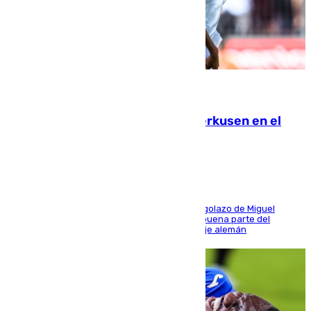
08.08.2026
El Sevilla se desinfla ante el Leverkusen en el
último ensayo (1-2)
El conjunto de Luis García se adelantó con un golazo de Miguel
Sierra y ofreció buenas sensaciones durante buena parte del
encuentro, pero acabó cediendo ante el empuje alemán