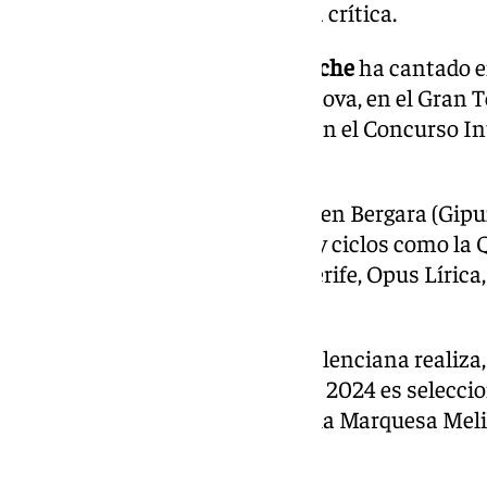
reconocimientos por parte de la crítica.
Nacida en Cádiz,
Patricia Calvache
ha cantado e
Pésaro, en el Carlo Felice de Génova, en el Gran
2023 obtiene el primer premio en el Concurso I
Logroño.
El tenor
Aitor Garitano
, nacido en Bergara (Gipu
interpretado óperas en teatros y ciclos como la
Sebastián, ABAO, Ópera de Tenerife, Opus Lírica,
Arriaga, entre otros.
Ángela Lindo
, mezzosoprano valenciana realiza,
y conciertos por todo el país. En 2024 es selecci
Maastricht para debutar como la Marquesa Melib
Rossini.